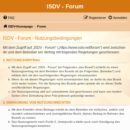
ISDV - Forum
FAQ
Registrieren
Anmelden
ISDV-Homepage
Foren
ISDV - Forum - Nutzungsbedingungen
Mit dem Zugriff auf „ISDV - Forum“ („https://www.isdv.net/forum“) wird zwischen
dir und dem Betreiber ein Vertrag mit folgenden Regelungen geschlossen:
1. NUTZUNGSVERTRAG
Mit dem Zugriff auf „ISDV - Forum“ (im Folgenden „das Board“) schließt du einen
Nutzungsvertrag mit dem Betreiber des Boards ab (im Folgenden „Betreiber“) und
erklärst dich mit den nachfolgenden Regelungen einverstanden.
Wenn du mit diesen Regelungen nicht einverstanden bist, so darfst du das Board
nicht weiter nutzen. Für die Nutzung des Boards gelten jeweils die an dieser Stelle
veröffentlichten Regelungen.
Der Nutzungsvertrag wird auf unbestimmte Zeit geschlossen und kann von beiden
Seiten ohne Einhaltung einer Frist jederzeit gekündigt werden.
2. EINRÄUMUNG VON NUTZUNGSRECHTEN
Mit dem Erstellen eines Beitrags erteilst du dem Betreiber ein einfaches, zeitlich und
räumlich unbeschränktes und unentgeltliches Recht, deinen Beitrag im Rahmen des
Boards zu nutzen.
Das Nutzungsrecht nach Punkt 2, Unterpunkt a bleibt auch nach Kündigung des
Nutzungsvertrages bestehen.