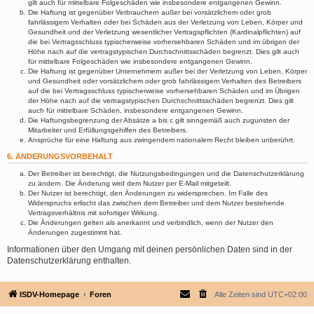
gilt auch für mittelbare Folgeschäden wie insbesondere entgangenen Gewinn.
Die Haftung ist gegenüber Verbrauchern außer bei vorsätzlichem oder grob
fahrlässigem Verhalten oder bei Schäden aus der Verletzung von Leben, Körper und
Gesundheit und der Verletzung wesentlicher Vertragspflichten (Kardinalpflichten) auf
die bei Vertragsschluss typischerweise vorhersehbaren Schäden und im übrigen der
Höhe nach auf die vertragstypischen Durchschnittsschäden begrenzt. Dies gilt auch
für mittelbare Folgeschäden wie insbesondere entgangenen Gewinn.
Die Haftung ist gegenüber Unternehmern außer bei der Verletzung von Leben, Körper
und Gesundheit oder vorsätzlichem oder grob fahrlässigem Verhalten des Betreibers
auf die bei Vertragsschluss typischerweise vorhersehbaren Schäden und im Übrigen
der Höhe nach auf die vertragstypischen Durchschnittsschäden begrenzt. Dies gilt
auch für mittelbare Schäden, insbesondere entgangenen Gewinn.
Die Haftungsbegrenzung der Absätze a bis c gilt sinngemäß auch zugunsten der
Mitarbeiter und Erfüllungsgehilfen des Betreibers.
Ansprüche für eine Haftung aus zwingendem nationalem Recht bleiben unberührt.
6. ÄNDERUNGSVORBEHALT
Der Betreiber ist berechtigt, die Nutzungsbedingungen und die Datenschutzerklärung
zu ändern. Die Änderung wird dem Nutzer per E-Mail mitgeteilt.
Der Nutzer ist berechtigt, den Änderungen zu widersprechen. Im Falle des
Widerspruchs erlischt das zwischen dem Betreiber und dem Nutzer bestehende
Vertragsverhältnis mit sofortiger Wirkung.
Die Änderungen gelten als anerkannt und verbindlich, wenn der Nutzer den
Änderungen zugestimmt hat.
Informationen über den Umgang mit deinen persönlichen Daten sind in der
Datenschutzerklärung enthalten.
ISDV-Homepage
Foren
Alle Zeiten sind
UTC+02:00