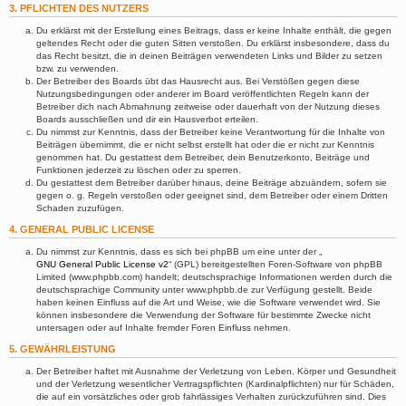
3. PFLICHTEN DES NUTZERS
Du erklärst mit der Erstellung eines Beitrags, dass er keine Inhalte enthält, die gegen
geltendes Recht oder die guten Sitten verstoßen. Du erklärst insbesondere, dass du
das Recht besitzt, die in deinen Beiträgen verwendeten Links und Bilder zu setzen
bzw. zu verwenden.
Der Betreiber des Boards übt das Hausrecht aus. Bei Verstößen gegen diese
Nutzungsbedingungen oder anderer im Board veröffentlichten Regeln kann der
Betreiber dich nach Abmahnung zeitweise oder dauerhaft von der Nutzung dieses
Boards ausschließen und dir ein Hausverbot erteilen.
Du nimmst zur Kenntnis, dass der Betreiber keine Verantwortung für die Inhalte von
Beiträgen übernimmt, die er nicht selbst erstellt hat oder die er nicht zur Kenntnis
genommen hat. Du gestattest dem Betreiber, dein Benutzerkonto, Beiträge und
Funktionen jederzeit zu löschen oder zu sperren.
Du gestattest dem Betreiber darüber hinaus, deine Beiträge abzuändern, sofern sie
gegen o. g. Regeln verstoßen oder geeignet sind, dem Betreiber oder einem Dritten
Schaden zuzufügen.
4. GENERAL PUBLIC LICENSE
Du nimmst zur Kenntnis, dass es sich bei phpBB um eine unter der „
GNU General Public License v2
“ (GPL) bereitgestellten Foren-Software von phpBB
Limited (www.phpbb.com) handelt; deutschsprachige Informationen werden durch die
deutschsprachige Community unter www.phpbb.de zur Verfügung gestellt. Beide
haben keinen Einfluss auf die Art und Weise, wie die Software verwendet wird. Sie
können insbesondere die Verwendung der Software für bestimmte Zwecke nicht
untersagen oder auf Inhalte fremder Foren Einfluss nehmen.
5. GEWÄHRLEISTUNG
Der Betreiber haftet mit Ausnahme der Verletzung von Leben, Körper und Gesundheit
und der Verletzung wesentlicher Vertragspflichten (Kardinalpflichten) nur für Schäden,
die auf ein vorsätzliches oder grob fahrlässiges Verhalten zurückzuführen sind. Dies