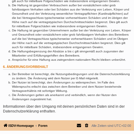
gilt auch für mittelbare Folgeschäden wie insbesondere entgangenen Gewinn.
Die Haftung ist gegenüber Verbrauchern außer bei vorsätzlichem oder grob
fahrlässigem Verhalten oder bei Schäden aus der Verletzung von Leben, Körper und
Gesundheit und der Verletzung wesentlicher Vertragspflichten (Kardinalpflichten) auf
die bei Vertragsschluss typischerweise vorhersehbaren Schäden und im übrigen der
Höhe nach auf die vertragstypischen Durchschnittsschäden begrenzt. Dies gilt auch
für mittelbare Folgeschäden wie insbesondere entgangenen Gewinn.
Die Haftung ist gegenüber Unternehmern außer bei der Verletzung von Leben, Körper
und Gesundheit oder vorsätzlichem oder grob fahrlässigem Verhalten des Betreibers
auf die bei Vertragsschluss typischerweise vorhersehbaren Schäden und im Übrigen
der Höhe nach auf die vertragstypischen Durchschnittsschäden begrenzt. Dies gilt
auch für mittelbare Schäden, insbesondere entgangenen Gewinn.
Die Haftungsbegrenzung der Absätze a bis c gilt sinngemäß auch zugunsten der
Mitarbeiter und Erfüllungsgehilfen des Betreibers.
Ansprüche für eine Haftung aus zwingendem nationalem Recht bleiben unberührt.
6. ÄNDERUNGSVORBEHALT
Der Betreiber ist berechtigt, die Nutzungsbedingungen und die Datenschutzerklärung
zu ändern. Die Änderung wird dem Nutzer per E-Mail mitgeteilt.
Der Nutzer ist berechtigt, den Änderungen zu widersprechen. Im Falle des
Widerspruchs erlischt das zwischen dem Betreiber und dem Nutzer bestehende
Vertragsverhältnis mit sofortiger Wirkung.
Die Änderungen gelten als anerkannt und verbindlich, wenn der Nutzer den
Änderungen zugestimmt hat.
Informationen über den Umgang mit deinen persönlichen Daten sind in der
Datenschutzerklärung enthalten.
ISDV-Homepage
Foren
Alle Zeiten sind
UTC+02:00