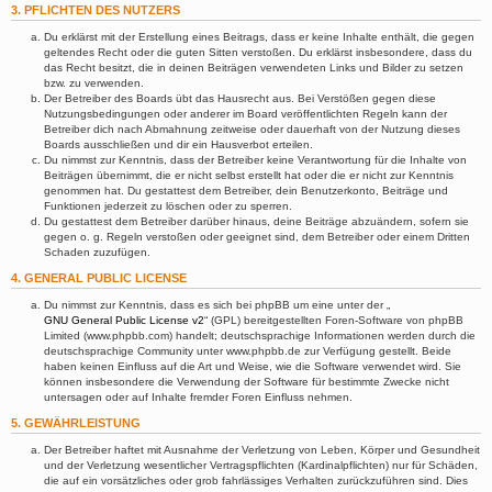
3. PFLICHTEN DES NUTZERS
Du erklärst mit der Erstellung eines Beitrags, dass er keine Inhalte enthält, die gegen
geltendes Recht oder die guten Sitten verstoßen. Du erklärst insbesondere, dass du
das Recht besitzt, die in deinen Beiträgen verwendeten Links und Bilder zu setzen
bzw. zu verwenden.
Der Betreiber des Boards übt das Hausrecht aus. Bei Verstößen gegen diese
Nutzungsbedingungen oder anderer im Board veröffentlichten Regeln kann der
Betreiber dich nach Abmahnung zeitweise oder dauerhaft von der Nutzung dieses
Boards ausschließen und dir ein Hausverbot erteilen.
Du nimmst zur Kenntnis, dass der Betreiber keine Verantwortung für die Inhalte von
Beiträgen übernimmt, die er nicht selbst erstellt hat oder die er nicht zur Kenntnis
genommen hat. Du gestattest dem Betreiber, dein Benutzerkonto, Beiträge und
Funktionen jederzeit zu löschen oder zu sperren.
Du gestattest dem Betreiber darüber hinaus, deine Beiträge abzuändern, sofern sie
gegen o. g. Regeln verstoßen oder geeignet sind, dem Betreiber oder einem Dritten
Schaden zuzufügen.
4. GENERAL PUBLIC LICENSE
Du nimmst zur Kenntnis, dass es sich bei phpBB um eine unter der „
GNU General Public License v2
“ (GPL) bereitgestellten Foren-Software von phpBB
Limited (www.phpbb.com) handelt; deutschsprachige Informationen werden durch die
deutschsprachige Community unter www.phpbb.de zur Verfügung gestellt. Beide
haben keinen Einfluss auf die Art und Weise, wie die Software verwendet wird. Sie
können insbesondere die Verwendung der Software für bestimmte Zwecke nicht
untersagen oder auf Inhalte fremder Foren Einfluss nehmen.
5. GEWÄHRLEISTUNG
Der Betreiber haftet mit Ausnahme der Verletzung von Leben, Körper und Gesundheit
und der Verletzung wesentlicher Vertragspflichten (Kardinalpflichten) nur für Schäden,
die auf ein vorsätzliches oder grob fahrlässiges Verhalten zurückzuführen sind. Dies