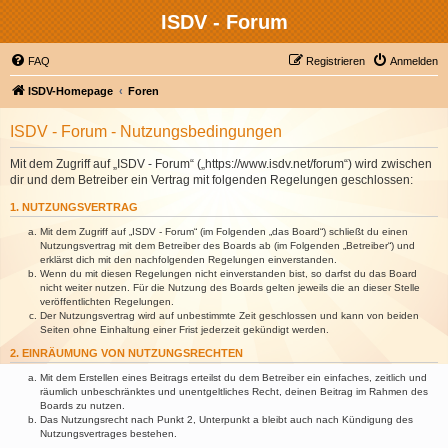
ISDV - Forum
FAQ
Registrieren
Anmelden
ISDV-Homepage
Foren
ISDV - Forum - Nutzungsbedingungen
Mit dem Zugriff auf „ISDV - Forum“ („https://www.isdv.net/forum“) wird zwischen
dir und dem Betreiber ein Vertrag mit folgenden Regelungen geschlossen:
1. NUTZUNGSVERTRAG
Mit dem Zugriff auf „ISDV - Forum“ (im Folgenden „das Board“) schließt du einen
Nutzungsvertrag mit dem Betreiber des Boards ab (im Folgenden „Betreiber“) und
erklärst dich mit den nachfolgenden Regelungen einverstanden.
Wenn du mit diesen Regelungen nicht einverstanden bist, so darfst du das Board
nicht weiter nutzen. Für die Nutzung des Boards gelten jeweils die an dieser Stelle
veröffentlichten Regelungen.
Der Nutzungsvertrag wird auf unbestimmte Zeit geschlossen und kann von beiden
Seiten ohne Einhaltung einer Frist jederzeit gekündigt werden.
2. EINRÄUMUNG VON NUTZUNGSRECHTEN
Mit dem Erstellen eines Beitrags erteilst du dem Betreiber ein einfaches, zeitlich und
räumlich unbeschränktes und unentgeltliches Recht, deinen Beitrag im Rahmen des
Boards zu nutzen.
Das Nutzungsrecht nach Punkt 2, Unterpunkt a bleibt auch nach Kündigung des
Nutzungsvertrages bestehen.