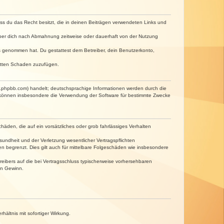
dass du das Recht besitzt, die in deinen Beiträgen verwendeten Links und
iber dich nach Abmahnung zeitweise oder dauerhaft von der Nutzung
tnis genommen hat. Du gestattest dem Betreiber, dein Benutzerkonto,
ritten Schaden zuzufügen.
w.phpbb.com) handelt; deutschsprachige Informationen werden durch die
e können insbesondere die Verwendung der Software für bestimmte Zwecke
häden, die auf ein vorsätzliches oder grob fahrlässiges Verhalten
undheit und der Verletzung wesentlicher Vertragspflichten
n begrenzt. Dies gilt auch für mittelbare Folgeschäden wie insbesondere
eibers auf die bei Vertragsschluss typischerweise vorhersehbaren
en Gewinn.
ältnis mit sofortiger Wirkung.