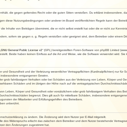
e enthält, die gegen geltendes Recht oder die guten Sitten verstoßen. Du erklärst insbesondere, 
egen diese Nutzungsbedingungen oder anderer im Board veröffentlichten Regeln kann der Betre
die Inhalte von Beiträgen übernimmt, die er nicht selbst erstellt hat oder die er nicht zur Kenn
ndern, sofern sie gegen o. g. Regeln verstoßen oder geeignet sind, dem Betreiber oder einem D
„
GNU General Public License v2
“ (GPL) bereitgestellten Foren-Software von phpBB Limited (ww
ellt. Beide haben keinen Einfluss auf die Art und Weise, wie die Software verwendet wird. Si
 und Gesundheit und der Verletzung wesentlicher Vertragspflichten (Kardinalpflichten) nur für Sc
wie insbesondere entgangenen Gewinn.
der grob fahrlässigem Verhalten oder bei Schäden aus der Verletzung von Leben, Körper und Ges
rhersehbaren Schäden und im übrigen der Höhe nach auf die vertragstypischen Durchschnittsschäde
von Leben, Körper und Gesundheit oder vorsätzlichem oder grob fahrlässigem Verhalten des Betr
Durchschnittsschäden begrenzt. Dies gilt auch für mittelbare Schäden, insbesondere entgangen
gunsten der Mitarbeiter und Erfüllungsgehilfen des Betreibers.
ben unberührt.
enschutzerklärung zu ändern. Die Änderung wird dem Nutzer per E-Mail mitgeteilt.
lle des Widerspruchs erlischt das zwischen dem Betreiber und dem Nutzer bestehende Vertragsverh
utzer den Änderungen zugestimmt hat.