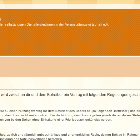
m
r selbständigen Dienstleister/Innen in der Veranstaltungswirtschaft e.V.
m“) wird zwischen dir und dem Betreiber ein Vertrag mit folgenden Regelungen gesch
ließt du einen Nutzungsvertrag mit dem Betreiber des Boards ab (im Folgenden „Betreiber“) und 
du das Board nicht weiter nutzen. Für die Nutzung des Boards gelten jeweils die an dieser Stell
n von beiden Seiten ohne Einhaltung einer Frist jederzeit gekündigt werden.
faches, zeitlich und räumlich unbeschränktes und unentgeltliches Recht, deinen Beitrag im Rahme
Kündigung des Nutzungsvertrages bestehen.