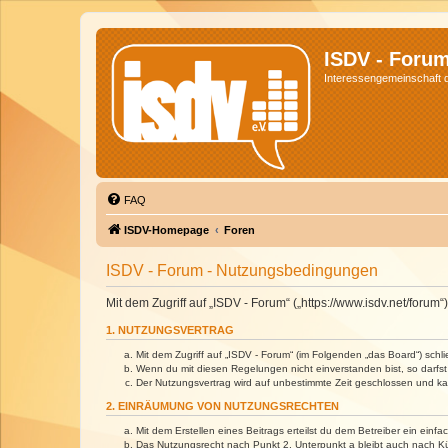
ISDV - Foru
Interessengemeinschaft de
FAQ
ISDV-Homepage
Foren
ISDV - Forum - Nutzungsbedingungen
Mit dem Zugriff auf „ISDV - Forum“ („https://www.isdv.net/foru
1. NUTZUNGSVERTRAG
Mit dem Zugriff auf „ISDV - Forum“ (im Folgenden „das Board“) sch
Wenn du mit diesen Regelungen nicht einverstanden bist, so darfst 
Der Nutzungsvertrag wird auf unbestimmte Zeit geschlossen und kan
2. EINRÄUMUNG VON NUTZUNGSRECHTEN
Mit dem Erstellen eines Beitrags erteilst du dem Betreiber ein ein
Das Nutzungsrecht nach Punkt 2, Unterpunkt a bleibt auch nach 