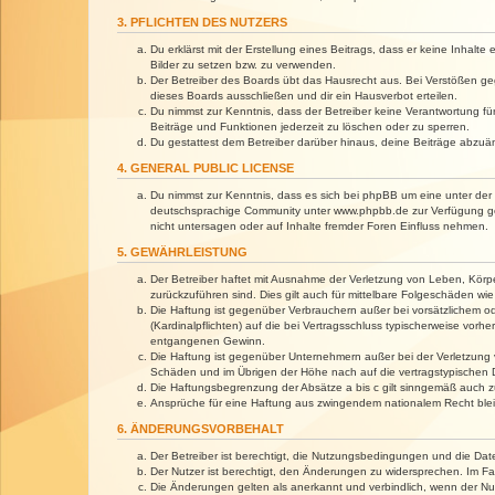
3. PFLICHTEN DES NUTZERS
Du erklärst mit der Erstellung eines Beitrags, dass er keine Inhalt
Bilder zu setzen bzw. zu verwenden.
Der Betreiber des Boards übt das Hausrecht aus. Bei Verstößen g
dieses Boards ausschließen und dir ein Hausverbot erteilen.
Du nimmst zur Kenntnis, dass der Betreiber keine Verantwortung für 
Beiträge und Funktionen jederzeit zu löschen oder zu sperren.
Du gestattest dem Betreiber darüber hinaus, deine Beiträge abzuä
4. GENERAL PUBLIC LICENSE
Du nimmst zur Kenntnis, dass es sich bei phpBB um eine unter der 
deutschsprachige Community unter www.phpbb.de zur Verfügung gest
nicht untersagen oder auf Inhalte fremder Foren Einfluss nehmen.
5. GEWÄHRLEISTUNG
Der Betreiber haftet mit Ausnahme der Verletzung von Leben, Körper
zurückzuführen sind. Dies gilt auch für mittelbare Folgeschäden 
Die Haftung ist gegenüber Verbrauchern außer bei vorsätzlichem o
(Kardinalpflichten) auf die bei Vertragsschluss typischerweise vo
entgangenen Gewinn.
Die Haftung ist gegenüber Unternehmern außer bei der Verletzung 
Schäden und im Übrigen der Höhe nach auf die vertragstypischen 
Die Haftungsbegrenzung der Absätze a bis c gilt sinngemäß auch zu
Ansprüche für eine Haftung aus zwingendem nationalem Recht blei
6. ÄNDERUNGSVORBEHALT
Der Betreiber ist berechtigt, die Nutzungsbedingungen und die Dat
Der Nutzer ist berechtigt, den Änderungen zu widersprechen. Im Fa
Die Änderungen gelten als anerkannt und verbindlich, wenn der N