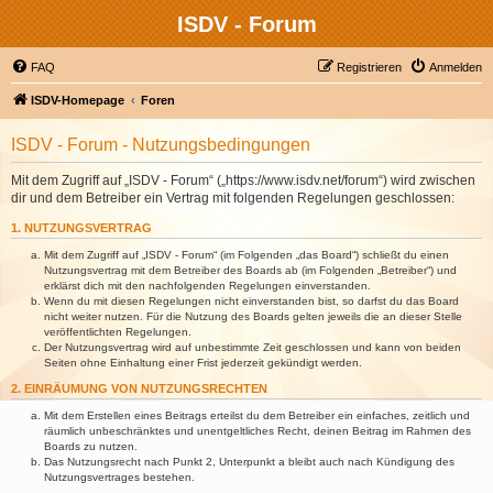
ISDV - Forum
FAQ
Registrieren
Anmelden
ISDV-Homepage
Foren
ISDV - Forum - Nutzungsbedingungen
Mit dem Zugriff auf „ISDV - Forum“ („https://www.isdv.net/forum“) wird zwischen
dir und dem Betreiber ein Vertrag mit folgenden Regelungen geschlossen:
1. NUTZUNGSVERTRAG
Mit dem Zugriff auf „ISDV - Forum“ (im Folgenden „das Board“) schließt du einen
Nutzungsvertrag mit dem Betreiber des Boards ab (im Folgenden „Betreiber“) und
erklärst dich mit den nachfolgenden Regelungen einverstanden.
Wenn du mit diesen Regelungen nicht einverstanden bist, so darfst du das Board
nicht weiter nutzen. Für die Nutzung des Boards gelten jeweils die an dieser Stelle
veröffentlichten Regelungen.
Der Nutzungsvertrag wird auf unbestimmte Zeit geschlossen und kann von beiden
Seiten ohne Einhaltung einer Frist jederzeit gekündigt werden.
2. EINRÄUMUNG VON NUTZUNGSRECHTEN
Mit dem Erstellen eines Beitrags erteilst du dem Betreiber ein einfaches, zeitlich und
räumlich unbeschränktes und unentgeltliches Recht, deinen Beitrag im Rahmen des
Boards zu nutzen.
Das Nutzungsrecht nach Punkt 2, Unterpunkt a bleibt auch nach Kündigung des
Nutzungsvertrages bestehen.