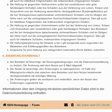
gilt auch für mittelbare Folgeschäden wie insbesondere entgangenen Gewinn.
Die Haftung ist gegenüber Verbrauchern außer bei vorsätzlichem oder grob
fahrlässigem Verhalten oder bei Schäden aus der Verletzung von Leben, Körper und
Gesundheit und der Verletzung wesentlicher Vertragspflichten (Kardinalpflichten) auf
die bei Vertragsschluss typischerweise vorhersehbaren Schäden und im übrigen der
Höhe nach auf die vertragstypischen Durchschnittsschäden begrenzt. Dies gilt auch
für mittelbare Folgeschäden wie insbesondere entgangenen Gewinn.
Die Haftung ist gegenüber Unternehmern außer bei der Verletzung von Leben, Körper
und Gesundheit oder vorsätzlichem oder grob fahrlässigem Verhalten des Betreibers
auf die bei Vertragsschluss typischerweise vorhersehbaren Schäden und im Übrigen
der Höhe nach auf die vertragstypischen Durchschnittsschäden begrenzt. Dies gilt
auch für mittelbare Schäden, insbesondere entgangenen Gewinn.
Die Haftungsbegrenzung der Absätze a bis c gilt sinngemäß auch zugunsten der
Mitarbeiter und Erfüllungsgehilfen des Betreibers.
Ansprüche für eine Haftung aus zwingendem nationalem Recht bleiben unberührt.
6. ÄNDERUNGSVORBEHALT
Der Betreiber ist berechtigt, die Nutzungsbedingungen und die Datenschutzerklärung
zu ändern. Die Änderung wird dem Nutzer per E-Mail mitgeteilt.
Der Nutzer ist berechtigt, den Änderungen zu widersprechen. Im Falle des
Widerspruchs erlischt das zwischen dem Betreiber und dem Nutzer bestehende
Vertragsverhältnis mit sofortiger Wirkung.
Die Änderungen gelten als anerkannt und verbindlich, wenn der Nutzer den
Änderungen zugestimmt hat.
Informationen über den Umgang mit deinen persönlichen Daten sind in der
Datenschutzerklärung enthalten.
ISDV-Homepage
Foren
Alle Zeiten sind
UTC+02:00