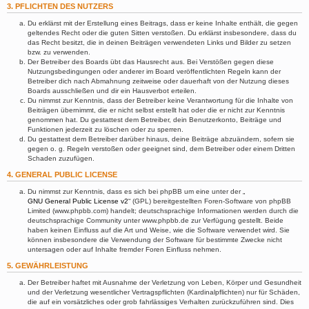
3. PFLICHTEN DES NUTZERS
Du erklärst mit der Erstellung eines Beitrags, dass er keine Inhalte enthält, die gegen
geltendes Recht oder die guten Sitten verstoßen. Du erklärst insbesondere, dass du
das Recht besitzt, die in deinen Beiträgen verwendeten Links und Bilder zu setzen
bzw. zu verwenden.
Der Betreiber des Boards übt das Hausrecht aus. Bei Verstößen gegen diese
Nutzungsbedingungen oder anderer im Board veröffentlichten Regeln kann der
Betreiber dich nach Abmahnung zeitweise oder dauerhaft von der Nutzung dieses
Boards ausschließen und dir ein Hausverbot erteilen.
Du nimmst zur Kenntnis, dass der Betreiber keine Verantwortung für die Inhalte von
Beiträgen übernimmt, die er nicht selbst erstellt hat oder die er nicht zur Kenntnis
genommen hat. Du gestattest dem Betreiber, dein Benutzerkonto, Beiträge und
Funktionen jederzeit zu löschen oder zu sperren.
Du gestattest dem Betreiber darüber hinaus, deine Beiträge abzuändern, sofern sie
gegen o. g. Regeln verstoßen oder geeignet sind, dem Betreiber oder einem Dritten
Schaden zuzufügen.
4. GENERAL PUBLIC LICENSE
Du nimmst zur Kenntnis, dass es sich bei phpBB um eine unter der „
GNU General Public License v2
“ (GPL) bereitgestellten Foren-Software von phpBB
Limited (www.phpbb.com) handelt; deutschsprachige Informationen werden durch die
deutschsprachige Community unter www.phpbb.de zur Verfügung gestellt. Beide
haben keinen Einfluss auf die Art und Weise, wie die Software verwendet wird. Sie
können insbesondere die Verwendung der Software für bestimmte Zwecke nicht
untersagen oder auf Inhalte fremder Foren Einfluss nehmen.
5. GEWÄHRLEISTUNG
Der Betreiber haftet mit Ausnahme der Verletzung von Leben, Körper und Gesundheit
und der Verletzung wesentlicher Vertragspflichten (Kardinalpflichten) nur für Schäden,
die auf ein vorsätzliches oder grob fahrlässiges Verhalten zurückzuführen sind. Dies