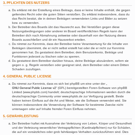
3. PFLICHTEN DES NUTZERS
Du erklärst mit der Erstellung eines Beitrags, dass er keine Inhalte enthält, die gegen
geltendes Recht oder die guten Sitten verstoßen. Du erklärst insbesondere, dass du
das Recht besitzt, die in deinen Beiträgen verwendeten Links und Bilder zu setzen
bzw. zu verwenden.
Der Betreiber des Boards übt das Hausrecht aus. Bei Verstößen gegen diese
Nutzungsbedingungen oder anderer im Board veröffentlichten Regeln kann der
Betreiber dich nach Abmahnung zeitweise oder dauerhaft von der Nutzung dieses
Boards ausschließen und dir ein Hausverbot erteilen.
Du nimmst zur Kenntnis, dass der Betreiber keine Verantwortung für die Inhalte von
Beiträgen übernimmt, die er nicht selbst erstellt hat oder die er nicht zur Kenntnis
genommen hat. Du gestattest dem Betreiber, dein Benutzerkonto, Beiträge und
Funktionen jederzeit zu löschen oder zu sperren.
Du gestattest dem Betreiber darüber hinaus, deine Beiträge abzuändern, sofern sie
gegen o. g. Regeln verstoßen oder geeignet sind, dem Betreiber oder einem Dritten
Schaden zuzufügen.
4. GENERAL PUBLIC LICENSE
Du nimmst zur Kenntnis, dass es sich bei phpBB um eine unter der „
GNU General Public License v2
“ (GPL) bereitgestellten Foren-Software von phpBB
Limited (www.phpbb.com) handelt; deutschsprachige Informationen werden durch die
deutschsprachige Community unter www.phpbb.de zur Verfügung gestellt. Beide
haben keinen Einfluss auf die Art und Weise, wie die Software verwendet wird. Sie
können insbesondere die Verwendung der Software für bestimmte Zwecke nicht
untersagen oder auf Inhalte fremder Foren Einfluss nehmen.
5. GEWÄHRLEISTUNG
Der Betreiber haftet mit Ausnahme der Verletzung von Leben, Körper und Gesundheit
und der Verletzung wesentlicher Vertragspflichten (Kardinalpflichten) nur für Schäden,
die auf ein vorsätzliches oder grob fahrlässiges Verhalten zurückzuführen sind. Dies