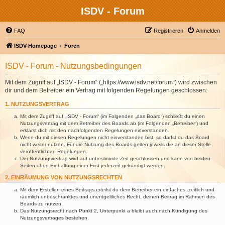
ISDV - Forum
FAQ
Registrieren
Anmelden
ISDV-Homepage
Foren
ISDV - Forum - Nutzungsbedingungen
Mit dem Zugriff auf „ISDV - Forum“ („https://www.isdv.net/forum“) wird zwischen
dir und dem Betreiber ein Vertrag mit folgenden Regelungen geschlossen:
1. NUTZUNGSVERTRAG
Mit dem Zugriff auf „ISDV - Forum“ (im Folgenden „das Board“) schließt du einen
Nutzungsvertrag mit dem Betreiber des Boards ab (im Folgenden „Betreiber“) und
erklärst dich mit den nachfolgenden Regelungen einverstanden.
Wenn du mit diesen Regelungen nicht einverstanden bist, so darfst du das Board
nicht weiter nutzen. Für die Nutzung des Boards gelten jeweils die an dieser Stelle
veröffentlichten Regelungen.
Der Nutzungsvertrag wird auf unbestimmte Zeit geschlossen und kann von beiden
Seiten ohne Einhaltung einer Frist jederzeit gekündigt werden.
2. EINRÄUMUNG VON NUTZUNGSRECHTEN
Mit dem Erstellen eines Beitrags erteilst du dem Betreiber ein einfaches, zeitlich und
räumlich unbeschränktes und unentgeltliches Recht, deinen Beitrag im Rahmen des
Boards zu nutzen.
Das Nutzungsrecht nach Punkt 2, Unterpunkt a bleibt auch nach Kündigung des
Nutzungsvertrages bestehen.