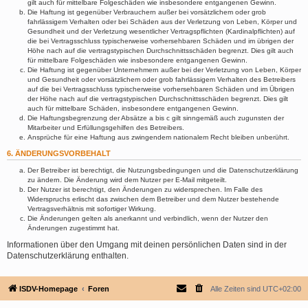
gilt auch für mittelbare Folgeschäden wie insbesondere entgangenen Gewinn.
Die Haftung ist gegenüber Verbrauchern außer bei vorsätzlichem oder grob
fahrlässigem Verhalten oder bei Schäden aus der Verletzung von Leben, Körper und
Gesundheit und der Verletzung wesentlicher Vertragspflichten (Kardinalpflichten) auf
die bei Vertragsschluss typischerweise vorhersehbaren Schäden und im übrigen der
Höhe nach auf die vertragstypischen Durchschnittsschäden begrenzt. Dies gilt auch
für mittelbare Folgeschäden wie insbesondere entgangenen Gewinn.
Die Haftung ist gegenüber Unternehmern außer bei der Verletzung von Leben, Körper
und Gesundheit oder vorsätzlichem oder grob fahrlässigem Verhalten des Betreibers
auf die bei Vertragsschluss typischerweise vorhersehbaren Schäden und im Übrigen
der Höhe nach auf die vertragstypischen Durchschnittsschäden begrenzt. Dies gilt
auch für mittelbare Schäden, insbesondere entgangenen Gewinn.
Die Haftungsbegrenzung der Absätze a bis c gilt sinngemäß auch zugunsten der
Mitarbeiter und Erfüllungsgehilfen des Betreibers.
Ansprüche für eine Haftung aus zwingendem nationalem Recht bleiben unberührt.
6. ÄNDERUNGSVORBEHALT
Der Betreiber ist berechtigt, die Nutzungsbedingungen und die Datenschutzerklärung
zu ändern. Die Änderung wird dem Nutzer per E-Mail mitgeteilt.
Der Nutzer ist berechtigt, den Änderungen zu widersprechen. Im Falle des
Widerspruchs erlischt das zwischen dem Betreiber und dem Nutzer bestehende
Vertragsverhältnis mit sofortiger Wirkung.
Die Änderungen gelten als anerkannt und verbindlich, wenn der Nutzer den
Änderungen zugestimmt hat.
Informationen über den Umgang mit deinen persönlichen Daten sind in der
Datenschutzerklärung enthalten.
ISDV-Homepage
Foren
Alle Zeiten sind
UTC+02:00