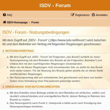
ISDV - Forum
FAQ
Registrieren
Anmelden
ISDV-Homepage
Foren
ISDV - Forum - Nutzungsbedingungen
Mit dem Zugriff auf „ISDV - Forum“ („https://www.isdv.net/forum“) wird zwischen
dir und dem Betreiber ein Vertrag mit folgenden Regelungen geschlossen:
1. NUTZUNGSVERTRAG
Mit dem Zugriff auf „ISDV - Forum“ (im Folgenden „das Board“) schließt du einen
Nutzungsvertrag mit dem Betreiber des Boards ab (im Folgenden „Betreiber“) und
erklärst dich mit den nachfolgenden Regelungen einverstanden.
Wenn du mit diesen Regelungen nicht einverstanden bist, so darfst du das Board
nicht weiter nutzen. Für die Nutzung des Boards gelten jeweils die an dieser Stelle
veröffentlichten Regelungen.
Der Nutzungsvertrag wird auf unbestimmte Zeit geschlossen und kann von beiden
Seiten ohne Einhaltung einer Frist jederzeit gekündigt werden.
2. EINRÄUMUNG VON NUTZUNGSRECHTEN
Mit dem Erstellen eines Beitrags erteilst du dem Betreiber ein einfaches, zeitlich und
räumlich unbeschränktes und unentgeltliches Recht, deinen Beitrag im Rahmen des
Boards zu nutzen.
Das Nutzungsrecht nach Punkt 2, Unterpunkt a bleibt auch nach Kündigung des
Nutzungsvertrages bestehen.