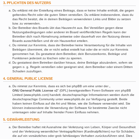
3. PFLICHTEN DES NUTZERS
Du erklärst mit der Erstellung eines Beitrags, dass er keine Inhalte enthält, die gegen
geltendes Recht oder die guten Sitten verstoßen. Du erklärst insbesondere, dass du
das Recht besitzt, die in deinen Beiträgen verwendeten Links und Bilder zu setzen
bzw. zu verwenden.
Der Betreiber des Boards übt das Hausrecht aus. Bei Verstößen gegen diese
Nutzungsbedingungen oder anderer im Board veröffentlichten Regeln kann der
Betreiber dich nach Abmahnung zeitweise oder dauerhaft von der Nutzung dieses
Boards ausschließen und dir ein Hausverbot erteilen.
Du nimmst zur Kenntnis, dass der Betreiber keine Verantwortung für die Inhalte von
Beiträgen übernimmt, die er nicht selbst erstellt hat oder die er nicht zur Kenntnis
genommen hat. Du gestattest dem Betreiber, dein Benutzerkonto, Beiträge und
Funktionen jederzeit zu löschen oder zu sperren.
Du gestattest dem Betreiber darüber hinaus, deine Beiträge abzuändern, sofern sie
gegen o. g. Regeln verstoßen oder geeignet sind, dem Betreiber oder einem Dritten
Schaden zuzufügen.
4. GENERAL PUBLIC LICENSE
Du nimmst zur Kenntnis, dass es sich bei phpBB um eine unter der „
GNU General Public License v2
“ (GPL) bereitgestellten Foren-Software von phpBB
Limited (www.phpbb.com) handelt; deutschsprachige Informationen werden durch die
deutschsprachige Community unter www.phpbb.de zur Verfügung gestellt. Beide
haben keinen Einfluss auf die Art und Weise, wie die Software verwendet wird. Sie
können insbesondere die Verwendung der Software für bestimmte Zwecke nicht
untersagen oder auf Inhalte fremder Foren Einfluss nehmen.
5. GEWÄHRLEISTUNG
Der Betreiber haftet mit Ausnahme der Verletzung von Leben, Körper und Gesundheit
und der Verletzung wesentlicher Vertragspflichten (Kardinalpflichten) nur für Schäden,
die auf ein vorsätzliches oder grob fahrlässiges Verhalten zurückzuführen sind. Dies