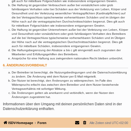
gilt auch für mittelbare Folgeschäden wie insbesondere entgangenen Gewinn.
Die Haftung ist gegenüber Verbrauchern außer bei vorsätzlichem oder grob
fahrlässigem Verhalten oder bei Schäden aus der Verletzung von Leben, Körper und
Gesundheit und der Verletzung wesentlicher Vertragspflichten (Kardinalpflichten) auf
die bei Vertragsschluss typischerweise vorhersehbaren Schäden und im übrigen der
Höhe nach auf die vertragstypischen Durchschnittsschäden begrenzt. Dies gilt auch
für mittelbare Folgeschäden wie insbesondere entgangenen Gewinn.
Die Haftung ist gegenüber Unternehmern außer bei der Verletzung von Leben, Körper
und Gesundheit oder vorsätzlichem oder grob fahrlässigem Verhalten des Betreibers
auf die bei Vertragsschluss typischerweise vorhersehbaren Schäden und im Übrigen
der Höhe nach auf die vertragstypischen Durchschnittsschäden begrenzt. Dies gilt
auch für mittelbare Schäden, insbesondere entgangenen Gewinn.
Die Haftungsbegrenzung der Absätze a bis c gilt sinngemäß auch zugunsten der
Mitarbeiter und Erfüllungsgehilfen des Betreibers.
Ansprüche für eine Haftung aus zwingendem nationalem Recht bleiben unberührt.
6. ÄNDERUNGSVORBEHALT
Der Betreiber ist berechtigt, die Nutzungsbedingungen und die Datenschutzerklärung
zu ändern. Die Änderung wird dem Nutzer per E-Mail mitgeteilt.
Der Nutzer ist berechtigt, den Änderungen zu widersprechen. Im Falle des
Widerspruchs erlischt das zwischen dem Betreiber und dem Nutzer bestehende
Vertragsverhältnis mit sofortiger Wirkung.
Die Änderungen gelten als anerkannt und verbindlich, wenn der Nutzer den
Änderungen zugestimmt hat.
Informationen über den Umgang mit deinen persönlichen Daten sind in der
Datenschutzerklärung enthalten.
ISDV-Homepage
Foren
Alle Zeiten sind
UTC+02:00