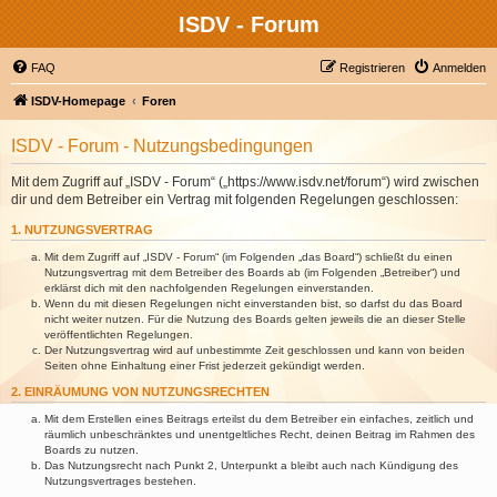
ISDV - Forum
FAQ
Registrieren
Anmelden
ISDV-Homepage
Foren
ISDV - Forum - Nutzungsbedingungen
Mit dem Zugriff auf „ISDV - Forum“ („https://www.isdv.net/forum“) wird zwischen
dir und dem Betreiber ein Vertrag mit folgenden Regelungen geschlossen:
1. NUTZUNGSVERTRAG
Mit dem Zugriff auf „ISDV - Forum“ (im Folgenden „das Board“) schließt du einen
Nutzungsvertrag mit dem Betreiber des Boards ab (im Folgenden „Betreiber“) und
erklärst dich mit den nachfolgenden Regelungen einverstanden.
Wenn du mit diesen Regelungen nicht einverstanden bist, so darfst du das Board
nicht weiter nutzen. Für die Nutzung des Boards gelten jeweils die an dieser Stelle
veröffentlichten Regelungen.
Der Nutzungsvertrag wird auf unbestimmte Zeit geschlossen und kann von beiden
Seiten ohne Einhaltung einer Frist jederzeit gekündigt werden.
2. EINRÄUMUNG VON NUTZUNGSRECHTEN
Mit dem Erstellen eines Beitrags erteilst du dem Betreiber ein einfaches, zeitlich und
räumlich unbeschränktes und unentgeltliches Recht, deinen Beitrag im Rahmen des
Boards zu nutzen.
Das Nutzungsrecht nach Punkt 2, Unterpunkt a bleibt auch nach Kündigung des
Nutzungsvertrages bestehen.