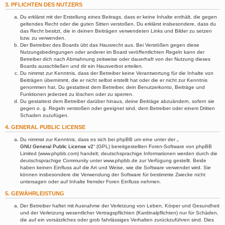
3. PFLICHTEN DES NUTZERS
Du erklärst mit der Erstellung eines Beitrags, dass er keine Inhalte enthält, die gegen
geltendes Recht oder die guten Sitten verstoßen. Du erklärst insbesondere, dass du
das Recht besitzt, die in deinen Beiträgen verwendeten Links und Bilder zu setzen
bzw. zu verwenden.
Der Betreiber des Boards übt das Hausrecht aus. Bei Verstößen gegen diese
Nutzungsbedingungen oder anderer im Board veröffentlichten Regeln kann der
Betreiber dich nach Abmahnung zeitweise oder dauerhaft von der Nutzung dieses
Boards ausschließen und dir ein Hausverbot erteilen.
Du nimmst zur Kenntnis, dass der Betreiber keine Verantwortung für die Inhalte von
Beiträgen übernimmt, die er nicht selbst erstellt hat oder die er nicht zur Kenntnis
genommen hat. Du gestattest dem Betreiber, dein Benutzerkonto, Beiträge und
Funktionen jederzeit zu löschen oder zu sperren.
Du gestattest dem Betreiber darüber hinaus, deine Beiträge abzuändern, sofern sie
gegen o. g. Regeln verstoßen oder geeignet sind, dem Betreiber oder einem Dritten
Schaden zuzufügen.
4. GENERAL PUBLIC LICENSE
Du nimmst zur Kenntnis, dass es sich bei phpBB um eine unter der „
GNU General Public License v2
“ (GPL) bereitgestellten Foren-Software von phpBB
Limited (www.phpbb.com) handelt; deutschsprachige Informationen werden durch die
deutschsprachige Community unter www.phpbb.de zur Verfügung gestellt. Beide
haben keinen Einfluss auf die Art und Weise, wie die Software verwendet wird. Sie
können insbesondere die Verwendung der Software für bestimmte Zwecke nicht
untersagen oder auf Inhalte fremder Foren Einfluss nehmen.
5. GEWÄHRLEISTUNG
Der Betreiber haftet mit Ausnahme der Verletzung von Leben, Körper und Gesundheit
und der Verletzung wesentlicher Vertragspflichten (Kardinalpflichten) nur für Schäden,
die auf ein vorsätzliches oder grob fahrlässiges Verhalten zurückzuführen sind. Dies