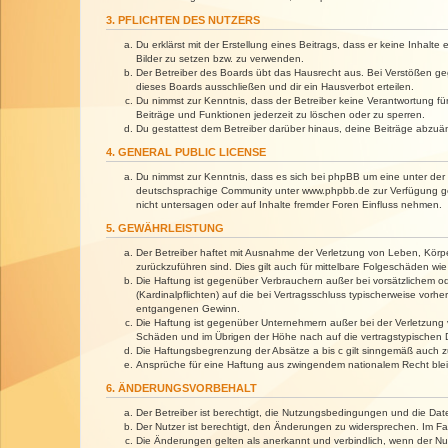
3. PFLICHTEN DES NUTZERS
Du erklärst mit der Erstellung eines Beitrags, dass er keine Inhalt
Bilder zu setzen bzw. zu verwenden.
Der Betreiber des Boards übt das Hausrecht aus. Bei Verstößen g
dieses Boards ausschließen und dir ein Hausverbot erteilen.
Du nimmst zur Kenntnis, dass der Betreiber keine Verantwortung für 
Beiträge und Funktionen jederzeit zu löschen oder zu sperren.
Du gestattest dem Betreiber darüber hinaus, deine Beiträge abzuä
4. GENERAL PUBLIC LICENSE
Du nimmst zur Kenntnis, dass es sich bei phpBB um eine unter der 
deutschsprachige Community unter www.phpbb.de zur Verfügung gest
nicht untersagen oder auf Inhalte fremder Foren Einfluss nehmen.
5. GEWÄHRLEISTUNG
Der Betreiber haftet mit Ausnahme der Verletzung von Leben, Körper
zurückzuführen sind. Dies gilt auch für mittelbare Folgeschäden 
Die Haftung ist gegenüber Verbrauchern außer bei vorsätzlichem o
(Kardinalpflichten) auf die bei Vertragsschluss typischerweise vo
entgangenen Gewinn.
Die Haftung ist gegenüber Unternehmern außer bei der Verletzung 
Schäden und im Übrigen der Höhe nach auf die vertragstypischen 
Die Haftungsbegrenzung der Absätze a bis c gilt sinngemäß auch zu
Ansprüche für eine Haftung aus zwingendem nationalem Recht blei
6. ÄNDERUNGSVORBEHALT
Der Betreiber ist berechtigt, die Nutzungsbedingungen und die Dat
Der Nutzer ist berechtigt, den Änderungen zu widersprechen. Im Fa
Die Änderungen gelten als anerkannt und verbindlich, wenn der N