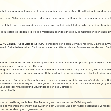
e enthält, die gegen geltendes Recht oder die guten Sitten verstoßen. Du erklärst insbesondere, 
egen diese Nutzungsbedingungen oder anderer im Board veröffentlichten Regeln kann der Betre
die Inhalte von Beiträgen übernimmt, die er nicht selbst erstellt hat oder die er nicht zur Kenn
ndern, sofern sie gegen o. g. Regeln verstoßen oder geeignet sind, dem Betreiber oder einem D
„
GNU General Public License v2
“ (GPL) bereitgestellten Foren-Software von phpBB Limited (ww
ellt. Beide haben keinen Einfluss auf die Art und Weise, wie die Software verwendet wird. Si
 und Gesundheit und der Verletzung wesentlicher Vertragspflichten (Kardinalpflichten) nur für Sc
wie insbesondere entgangenen Gewinn.
der grob fahrlässigem Verhalten oder bei Schäden aus der Verletzung von Leben, Körper und Ges
rhersehbaren Schäden und im übrigen der Höhe nach auf die vertragstypischen Durchschnittsschäde
von Leben, Körper und Gesundheit oder vorsätzlichem oder grob fahrlässigem Verhalten des Betr
Durchschnittsschäden begrenzt. Dies gilt auch für mittelbare Schäden, insbesondere entgangen
gunsten der Mitarbeiter und Erfüllungsgehilfen des Betreibers.
ben unberührt.
enschutzerklärung zu ändern. Die Änderung wird dem Nutzer per E-Mail mitgeteilt.
lle des Widerspruchs erlischt das zwischen dem Betreiber und dem Nutzer bestehende Vertragsverh
utzer den Änderungen zugestimmt hat.