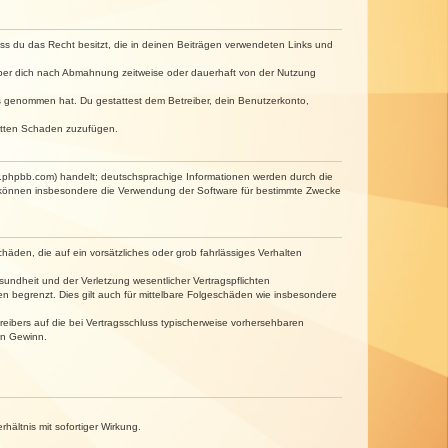
dass du das Recht besitzt, die in deinen Beiträgen verwendeten Links und
iber dich nach Abmahnung zeitweise oder dauerhaft von der Nutzung
tnis genommen hat. Du gestattest dem Betreiber, dein Benutzerkonto,
ritten Schaden zuzufügen.
w.phpbb.com) handelt; deutschsprachige Informationen werden durch die
e können insbesondere die Verwendung der Software für bestimmte Zwecke
häden, die auf ein vorsätzliches oder grob fahrlässiges Verhalten
undheit und der Verletzung wesentlicher Vertragspflichten
n begrenzt. Dies gilt auch für mittelbare Folgeschäden wie insbesondere
eibers auf die bei Vertragsschluss typischerweise vorhersehbaren
en Gewinn.
ältnis mit sofortiger Wirkung.