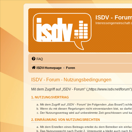
ISDV - Foru
Interessengemeinschaft de
FAQ
ISDV-Homepage
Foren
ISDV - Forum - Nutzungsbedingungen
Mit dem Zugriff auf „ISDV - Forum“ („https://www.isdv.net/foru
1. NUTZUNGSVERTRAG
Mit dem Zugriff auf „ISDV - Forum“ (im Folgenden „das Board“) sch
Wenn du mit diesen Regelungen nicht einverstanden bist, so darfst 
Der Nutzungsvertrag wird auf unbestimmte Zeit geschlossen und kan
2. EINRÄUMUNG VON NUTZUNGSRECHTEN
Mit dem Erstellen eines Beitrags erteilst du dem Betreiber ein ein
Das Nutzungsrecht nach Punkt 2, Unterpunkt a bleibt auch nach 