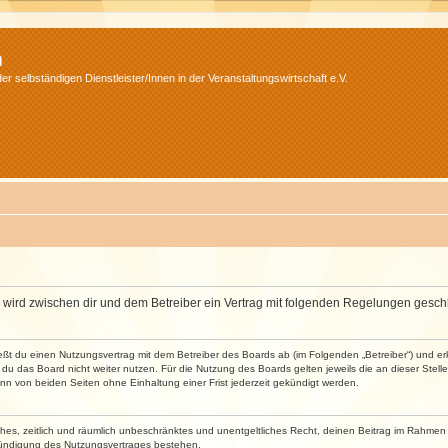
m
r selbständigen Dienstleister/Innen in der Veranstaltungswirtschaft e.V.
m“) wird zwischen dir und dem Betreiber ein Vertrag mit folgenden Regelungen gesch
ließt du einen Nutzungsvertrag mit dem Betreiber des Boards ab (im Folgenden „Betreiber“) und 
du das Board nicht weiter nutzen. Für die Nutzung des Boards gelten jeweils die an dieser Stell
n von beiden Seiten ohne Einhaltung einer Frist jederzeit gekündigt werden.
faches, zeitlich und räumlich unbeschränktes und unentgeltliches Recht, deinen Beitrag im Rahme
Kündigung des Nutzungsvertrages bestehen.