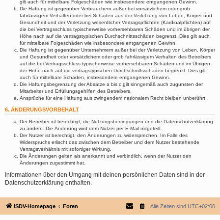
gilt auch für mittelbare Folgeschäden wie insbesondere entgangenen Gewinn.
Die Haftung ist gegenüber Verbrauchern außer bei vorsätzlichem oder grob
fahrlässigem Verhalten oder bei Schäden aus der Verletzung von Leben, Körper und
Gesundheit und der Verletzung wesentlicher Vertragspflichten (Kardinalpflichten) auf
die bei Vertragsschluss typischerweise vorhersehbaren Schäden und im übrigen der
Höhe nach auf die vertragstypischen Durchschnittsschäden begrenzt. Dies gilt auch
für mittelbare Folgeschäden wie insbesondere entgangenen Gewinn.
Die Haftung ist gegenüber Unternehmern außer bei der Verletzung von Leben, Körper
und Gesundheit oder vorsätzlichem oder grob fahrlässigem Verhalten des Betreibers
auf die bei Vertragsschluss typischerweise vorhersehbaren Schäden und im Übrigen
der Höhe nach auf die vertragstypischen Durchschnittsschäden begrenzt. Dies gilt
auch für mittelbare Schäden, insbesondere entgangenen Gewinn.
Die Haftungsbegrenzung der Absätze a bis c gilt sinngemäß auch zugunsten der
Mitarbeiter und Erfüllungsgehilfen des Betreibers.
Ansprüche für eine Haftung aus zwingendem nationalem Recht bleiben unberührt.
6. ÄNDERUNGSVORBEHALT
Der Betreiber ist berechtigt, die Nutzungsbedingungen und die Datenschutzerklärung
zu ändern. Die Änderung wird dem Nutzer per E-Mail mitgeteilt.
Der Nutzer ist berechtigt, den Änderungen zu widersprechen. Im Falle des
Widerspruchs erlischt das zwischen dem Betreiber und dem Nutzer bestehende
Vertragsverhältnis mit sofortiger Wirkung.
Die Änderungen gelten als anerkannt und verbindlich, wenn der Nutzer den
Änderungen zugestimmt hat.
Informationen über den Umgang mit deinen persönlichen Daten sind in der
Datenschutzerklärung enthalten.
ISDV-Homepage
Foren
Alle Zeiten sind
UTC+02:00