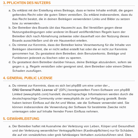
3. PFLICHTEN DES NUTZERS
Du erklärst mit der Erstellung eines Beitrags, dass er keine Inhalte enthält, die gegen
geltendes Recht oder die guten Sitten verstoßen. Du erklärst insbesondere, dass du
das Recht besitzt, die in deinen Beiträgen verwendeten Links und Bilder zu setzen
bzw. zu verwenden.
Der Betreiber des Boards übt das Hausrecht aus. Bei Verstößen gegen diese
Nutzungsbedingungen oder anderer im Board veröffentlichten Regeln kann der
Betreiber dich nach Abmahnung zeitweise oder dauerhaft von der Nutzung dieses
Boards ausschließen und dir ein Hausverbot erteilen.
Du nimmst zur Kenntnis, dass der Betreiber keine Verantwortung für die Inhalte von
Beiträgen übernimmt, die er nicht selbst erstellt hat oder die er nicht zur Kenntnis
genommen hat. Du gestattest dem Betreiber, dein Benutzerkonto, Beiträge und
Funktionen jederzeit zu löschen oder zu sperren.
Du gestattest dem Betreiber darüber hinaus, deine Beiträge abzuändern, sofern sie
gegen o. g. Regeln verstoßen oder geeignet sind, dem Betreiber oder einem Dritten
Schaden zuzufügen.
4. GENERAL PUBLIC LICENSE
Du nimmst zur Kenntnis, dass es sich bei phpBB um eine unter der „
GNU General Public License v2
“ (GPL) bereitgestellten Foren-Software von phpBB
Limited (www.phpbb.com) handelt; deutschsprachige Informationen werden durch die
deutschsprachige Community unter www.phpbb.de zur Verfügung gestellt. Beide
haben keinen Einfluss auf die Art und Weise, wie die Software verwendet wird. Sie
können insbesondere die Verwendung der Software für bestimmte Zwecke nicht
untersagen oder auf Inhalte fremder Foren Einfluss nehmen.
5. GEWÄHRLEISTUNG
Der Betreiber haftet mit Ausnahme der Verletzung von Leben, Körper und Gesundheit
und der Verletzung wesentlicher Vertragspflichten (Kardinalpflichten) nur für Schäden,
die auf ein vorsätzliches oder grob fahrlässiges Verhalten zurückzuführen sind. Dies