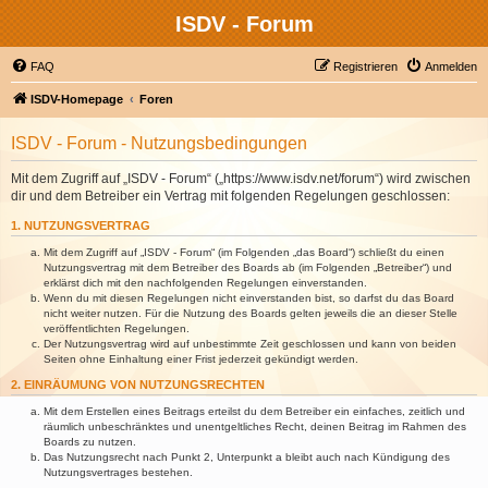
ISDV - Forum
FAQ
Registrieren
Anmelden
ISDV-Homepage
Foren
ISDV - Forum - Nutzungsbedingungen
Mit dem Zugriff auf „ISDV - Forum“ („https://www.isdv.net/forum“) wird zwischen
dir und dem Betreiber ein Vertrag mit folgenden Regelungen geschlossen:
1. NUTZUNGSVERTRAG
Mit dem Zugriff auf „ISDV - Forum“ (im Folgenden „das Board“) schließt du einen
Nutzungsvertrag mit dem Betreiber des Boards ab (im Folgenden „Betreiber“) und
erklärst dich mit den nachfolgenden Regelungen einverstanden.
Wenn du mit diesen Regelungen nicht einverstanden bist, so darfst du das Board
nicht weiter nutzen. Für die Nutzung des Boards gelten jeweils die an dieser Stelle
veröffentlichten Regelungen.
Der Nutzungsvertrag wird auf unbestimmte Zeit geschlossen und kann von beiden
Seiten ohne Einhaltung einer Frist jederzeit gekündigt werden.
2. EINRÄUMUNG VON NUTZUNGSRECHTEN
Mit dem Erstellen eines Beitrags erteilst du dem Betreiber ein einfaches, zeitlich und
räumlich unbeschränktes und unentgeltliches Recht, deinen Beitrag im Rahmen des
Boards zu nutzen.
Das Nutzungsrecht nach Punkt 2, Unterpunkt a bleibt auch nach Kündigung des
Nutzungsvertrages bestehen.