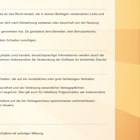
dass du das Recht besitzt, die in deinen Beiträgen verwendeten Links und
iber dich nach Abmahnung zeitweise oder dauerhaft von der Nutzung
tnis genommen hat. Du gestattest dem Betreiber, dein Benutzerkonto,
ritten Schaden zuzufügen.
w.phpbb.com) handelt; deutschsprachige Informationen werden durch die
e können insbesondere die Verwendung der Software für bestimmte Zwecke
häden, die auf ein vorsätzliches oder grob fahrlässiges Verhalten
undheit und der Verletzung wesentlicher Vertragspflichten
n begrenzt. Dies gilt auch für mittelbare Folgeschäden wie insbesondere
eibers auf die bei Vertragsschluss typischerweise vorhersehbaren
en Gewinn.
ältnis mit sofortiger Wirkung.