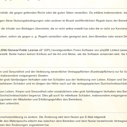
e enthält, die gegen geltendes Recht oder die guten Sitten verstoßen. Du erklärst insbesondere, 
egen diese Nutzungsbedingungen oder anderer im Board veröffentlichten Regeln kann der Betre
die Inhalte von Beiträgen übernimmt, die er nicht selbst erstellt hat oder die er nicht zur Kenn
ndern, sofern sie gegen o. g. Regeln verstoßen oder geeignet sind, dem Betreiber oder einem D
„
GNU General Public License v2
“ (GPL) bereitgestellten Foren-Software von phpBB Limited (ww
ellt. Beide haben keinen Einfluss auf die Art und Weise, wie die Software verwendet wird. Si
 und Gesundheit und der Verletzung wesentlicher Vertragspflichten (Kardinalpflichten) nur für Sc
wie insbesondere entgangenen Gewinn.
der grob fahrlässigem Verhalten oder bei Schäden aus der Verletzung von Leben, Körper und Ges
rhersehbaren Schäden und im übrigen der Höhe nach auf die vertragstypischen Durchschnittsschäde
von Leben, Körper und Gesundheit oder vorsätzlichem oder grob fahrlässigem Verhalten des Betr
Durchschnittsschäden begrenzt. Dies gilt auch für mittelbare Schäden, insbesondere entgangen
gunsten der Mitarbeiter und Erfüllungsgehilfen des Betreibers.
ben unberührt.
enschutzerklärung zu ändern. Die Änderung wird dem Nutzer per E-Mail mitgeteilt.
lle des Widerspruchs erlischt das zwischen dem Betreiber und dem Nutzer bestehende Vertragsverh
utzer den Änderungen zugestimmt hat.