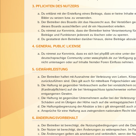
3. PFLICHTEN DES NUTZERS
Du erklärst mit der Erstellung eines Beitrags, dass er keine Inhalt
Bilder zu setzen bzw. zu verwenden.
Der Betreiber des Boards übt das Hausrecht aus. Bei Verstößen g
dieses Boards ausschließen und dir ein Hausverbot erteilen.
Du nimmst zur Kenntnis, dass der Betreiber keine Verantwortung für 
Beiträge und Funktionen jederzeit zu löschen oder zu sperren.
Du gestattest dem Betreiber darüber hinaus, deine Beiträge abzuä
4. GENERAL PUBLIC LICENSE
Du nimmst zur Kenntnis, dass es sich bei phpBB um eine unter der 
deutschsprachige Community unter www.phpbb.de zur Verfügung gest
nicht untersagen oder auf Inhalte fremder Foren Einfluss nehmen.
5. GEWÄHRLEISTUNG
Der Betreiber haftet mit Ausnahme der Verletzung von Leben, Körper
zurückzuführen sind. Dies gilt auch für mittelbare Folgeschäden 
Die Haftung ist gegenüber Verbrauchern außer bei vorsätzlichem o
(Kardinalpflichten) auf die bei Vertragsschluss typischerweise vo
entgangenen Gewinn.
Die Haftung ist gegenüber Unternehmern außer bei der Verletzung 
Schäden und im Übrigen der Höhe nach auf die vertragstypischen 
Die Haftungsbegrenzung der Absätze a bis c gilt sinngemäß auch zu
Ansprüche für eine Haftung aus zwingendem nationalem Recht blei
6. ÄNDERUNGSVORBEHALT
Der Betreiber ist berechtigt, die Nutzungsbedingungen und die Dat
Der Nutzer ist berechtigt, den Änderungen zu widersprechen. Im Fa
Die Änderungen gelten als anerkannt und verbindlich, wenn der N