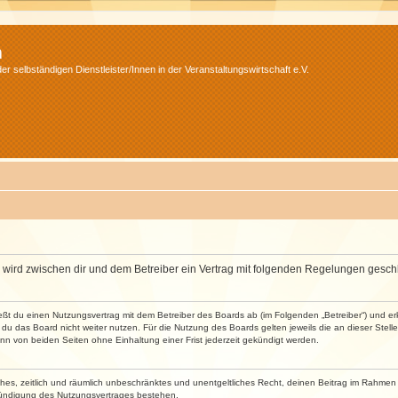
m
r selbständigen Dienstleister/Innen in der Veranstaltungswirtschaft e.V.
m“) wird zwischen dir und dem Betreiber ein Vertrag mit folgenden Regelungen gesch
ließt du einen Nutzungsvertrag mit dem Betreiber des Boards ab (im Folgenden „Betreiber“) und 
du das Board nicht weiter nutzen. Für die Nutzung des Boards gelten jeweils die an dieser Stell
n von beiden Seiten ohne Einhaltung einer Frist jederzeit gekündigt werden.
faches, zeitlich und räumlich unbeschränktes und unentgeltliches Recht, deinen Beitrag im Rahme
Kündigung des Nutzungsvertrages bestehen.