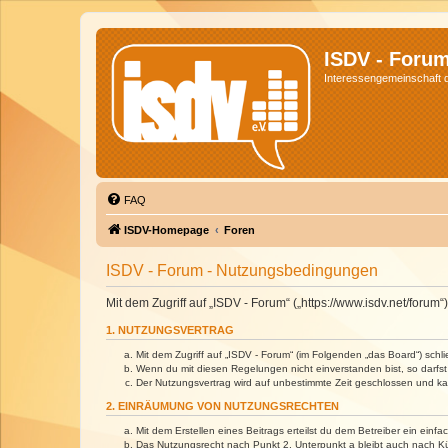
ISDV - Foru
Interessengemeinschaft de
FAQ
ISDV-Homepage
Foren
ISDV - Forum - Nutzungsbedingungen
Mit dem Zugriff auf „ISDV - Forum“ („https://www.isdv.net/foru
1. NUTZUNGSVERTRAG
Mit dem Zugriff auf „ISDV - Forum“ (im Folgenden „das Board“) sch
Wenn du mit diesen Regelungen nicht einverstanden bist, so darfst 
Der Nutzungsvertrag wird auf unbestimmte Zeit geschlossen und kan
2. EINRÄUMUNG VON NUTZUNGSRECHTEN
Mit dem Erstellen eines Beitrags erteilst du dem Betreiber ein ein
Das Nutzungsrecht nach Punkt 2, Unterpunkt a bleibt auch nach 