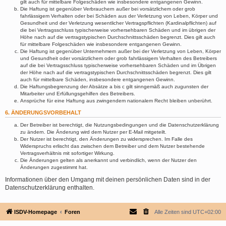
gilt auch für mittelbare Folgeschäden wie insbesondere entgangenen Gewinn.
Die Haftung ist gegenüber Verbrauchern außer bei vorsätzlichem oder grob
fahrlässigem Verhalten oder bei Schäden aus der Verletzung von Leben, Körper und
Gesundheit und der Verletzung wesentlicher Vertragspflichten (Kardinalpflichten) auf
die bei Vertragsschluss typischerweise vorhersehbaren Schäden und im übrigen der
Höhe nach auf die vertragstypischen Durchschnittsschäden begrenzt. Dies gilt auch
für mittelbare Folgeschäden wie insbesondere entgangenen Gewinn.
Die Haftung ist gegenüber Unternehmern außer bei der Verletzung von Leben, Körper
und Gesundheit oder vorsätzlichem oder grob fahrlässigem Verhalten des Betreibers
auf die bei Vertragsschluss typischerweise vorhersehbaren Schäden und im Übrigen
der Höhe nach auf die vertragstypischen Durchschnittsschäden begrenzt. Dies gilt
auch für mittelbare Schäden, insbesondere entgangenen Gewinn.
Die Haftungsbegrenzung der Absätze a bis c gilt sinngemäß auch zugunsten der
Mitarbeiter und Erfüllungsgehilfen des Betreibers.
Ansprüche für eine Haftung aus zwingendem nationalem Recht bleiben unberührt.
6. ÄNDERUNGSVORBEHALT
Der Betreiber ist berechtigt, die Nutzungsbedingungen und die Datenschutzerklärung
zu ändern. Die Änderung wird dem Nutzer per E-Mail mitgeteilt.
Der Nutzer ist berechtigt, den Änderungen zu widersprechen. Im Falle des
Widerspruchs erlischt das zwischen dem Betreiber und dem Nutzer bestehende
Vertragsverhältnis mit sofortiger Wirkung.
Die Änderungen gelten als anerkannt und verbindlich, wenn der Nutzer den
Änderungen zugestimmt hat.
Informationen über den Umgang mit deinen persönlichen Daten sind in der
Datenschutzerklärung enthalten.
ISDV-Homepage
Foren
Alle Zeiten sind
UTC+02:00