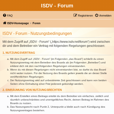
ISDV - Forum
FAQ
Registrieren
Anmelden
ISDV-Homepage
Foren
ISDV - Forum - Nutzungsbedingungen
Mit dem Zugriff auf „ISDV - Forum“ („https://www.isdv.net/forum“) wird zwischen
dir und dem Betreiber ein Vertrag mit folgenden Regelungen geschlossen:
1. NUTZUNGSVERTRAG
Mit dem Zugriff auf „ISDV - Forum“ (im Folgenden „das Board“) schließt du einen
Nutzungsvertrag mit dem Betreiber des Boards ab (im Folgenden „Betreiber“) und
erklärst dich mit den nachfolgenden Regelungen einverstanden.
Wenn du mit diesen Regelungen nicht einverstanden bist, so darfst du das Board
nicht weiter nutzen. Für die Nutzung des Boards gelten jeweils die an dieser Stelle
veröffentlichten Regelungen.
Der Nutzungsvertrag wird auf unbestimmte Zeit geschlossen und kann von beiden
Seiten ohne Einhaltung einer Frist jederzeit gekündigt werden.
2. EINRÄUMUNG VON NUTZUNGSRECHTEN
Mit dem Erstellen eines Beitrags erteilst du dem Betreiber ein einfaches, zeitlich und
räumlich unbeschränktes und unentgeltliches Recht, deinen Beitrag im Rahmen des
Boards zu nutzen.
Das Nutzungsrecht nach Punkt 2, Unterpunkt a bleibt auch nach Kündigung des
Nutzungsvertrages bestehen.