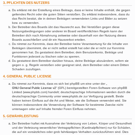
3. PFLICHTEN DES NUTZERS
Du erklärst mit der Erstellung eines Beitrags, dass er keine Inhalte enthält, die gegen
geltendes Recht oder die guten Sitten verstoßen. Du erklärst insbesondere, dass du
das Recht besitzt, die in deinen Beiträgen verwendeten Links und Bilder zu setzen
bzw. zu verwenden.
Der Betreiber des Boards übt das Hausrecht aus. Bei Verstößen gegen diese
Nutzungsbedingungen oder anderer im Board veröffentlichten Regeln kann der
Betreiber dich nach Abmahnung zeitweise oder dauerhaft von der Nutzung dieses
Boards ausschließen und dir ein Hausverbot erteilen.
Du nimmst zur Kenntnis, dass der Betreiber keine Verantwortung für die Inhalte von
Beiträgen übernimmt, die er nicht selbst erstellt hat oder die er nicht zur Kenntnis
genommen hat. Du gestattest dem Betreiber, dein Benutzerkonto, Beiträge und
Funktionen jederzeit zu löschen oder zu sperren.
Du gestattest dem Betreiber darüber hinaus, deine Beiträge abzuändern, sofern sie
gegen o. g. Regeln verstoßen oder geeignet sind, dem Betreiber oder einem Dritten
Schaden zuzufügen.
4. GENERAL PUBLIC LICENSE
Du nimmst zur Kenntnis, dass es sich bei phpBB um eine unter der „
GNU General Public License v2
“ (GPL) bereitgestellten Foren-Software von phpBB
Limited (www.phpbb.com) handelt; deutschsprachige Informationen werden durch die
deutschsprachige Community unter www.phpbb.de zur Verfügung gestellt. Beide
haben keinen Einfluss auf die Art und Weise, wie die Software verwendet wird. Sie
können insbesondere die Verwendung der Software für bestimmte Zwecke nicht
untersagen oder auf Inhalte fremder Foren Einfluss nehmen.
5. GEWÄHRLEISTUNG
Der Betreiber haftet mit Ausnahme der Verletzung von Leben, Körper und Gesundheit
und der Verletzung wesentlicher Vertragspflichten (Kardinalpflichten) nur für Schäden,
die auf ein vorsätzliches oder grob fahrlässiges Verhalten zurückzuführen sind. Dies