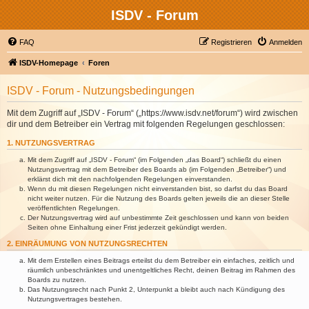
ISDV - Forum
FAQ
Registrieren
Anmelden
ISDV-Homepage
Foren
ISDV - Forum - Nutzungsbedingungen
Mit dem Zugriff auf „ISDV - Forum“ („https://www.isdv.net/forum“) wird zwischen
dir und dem Betreiber ein Vertrag mit folgenden Regelungen geschlossen:
1. NUTZUNGSVERTRAG
Mit dem Zugriff auf „ISDV - Forum“ (im Folgenden „das Board“) schließt du einen
Nutzungsvertrag mit dem Betreiber des Boards ab (im Folgenden „Betreiber“) und
erklärst dich mit den nachfolgenden Regelungen einverstanden.
Wenn du mit diesen Regelungen nicht einverstanden bist, so darfst du das Board
nicht weiter nutzen. Für die Nutzung des Boards gelten jeweils die an dieser Stelle
veröffentlichten Regelungen.
Der Nutzungsvertrag wird auf unbestimmte Zeit geschlossen und kann von beiden
Seiten ohne Einhaltung einer Frist jederzeit gekündigt werden.
2. EINRÄUMUNG VON NUTZUNGSRECHTEN
Mit dem Erstellen eines Beitrags erteilst du dem Betreiber ein einfaches, zeitlich und
räumlich unbeschränktes und unentgeltliches Recht, deinen Beitrag im Rahmen des
Boards zu nutzen.
Das Nutzungsrecht nach Punkt 2, Unterpunkt a bleibt auch nach Kündigung des
Nutzungsvertrages bestehen.