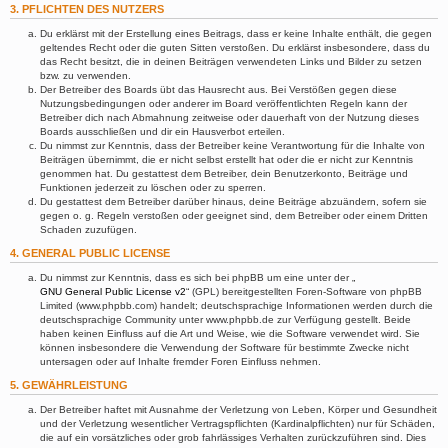
3. PFLICHTEN DES NUTZERS
Du erklärst mit der Erstellung eines Beitrags, dass er keine Inhalte enthält, die gegen
geltendes Recht oder die guten Sitten verstoßen. Du erklärst insbesondere, dass du
das Recht besitzt, die in deinen Beiträgen verwendeten Links und Bilder zu setzen
bzw. zu verwenden.
Der Betreiber des Boards übt das Hausrecht aus. Bei Verstößen gegen diese
Nutzungsbedingungen oder anderer im Board veröffentlichten Regeln kann der
Betreiber dich nach Abmahnung zeitweise oder dauerhaft von der Nutzung dieses
Boards ausschließen und dir ein Hausverbot erteilen.
Du nimmst zur Kenntnis, dass der Betreiber keine Verantwortung für die Inhalte von
Beiträgen übernimmt, die er nicht selbst erstellt hat oder die er nicht zur Kenntnis
genommen hat. Du gestattest dem Betreiber, dein Benutzerkonto, Beiträge und
Funktionen jederzeit zu löschen oder zu sperren.
Du gestattest dem Betreiber darüber hinaus, deine Beiträge abzuändern, sofern sie
gegen o. g. Regeln verstoßen oder geeignet sind, dem Betreiber oder einem Dritten
Schaden zuzufügen.
4. GENERAL PUBLIC LICENSE
Du nimmst zur Kenntnis, dass es sich bei phpBB um eine unter der „
GNU General Public License v2
“ (GPL) bereitgestellten Foren-Software von phpBB
Limited (www.phpbb.com) handelt; deutschsprachige Informationen werden durch die
deutschsprachige Community unter www.phpbb.de zur Verfügung gestellt. Beide
haben keinen Einfluss auf die Art und Weise, wie die Software verwendet wird. Sie
können insbesondere die Verwendung der Software für bestimmte Zwecke nicht
untersagen oder auf Inhalte fremder Foren Einfluss nehmen.
5. GEWÄHRLEISTUNG
Der Betreiber haftet mit Ausnahme der Verletzung von Leben, Körper und Gesundheit
und der Verletzung wesentlicher Vertragspflichten (Kardinalpflichten) nur für Schäden,
die auf ein vorsätzliches oder grob fahrlässiges Verhalten zurückzuführen sind. Dies