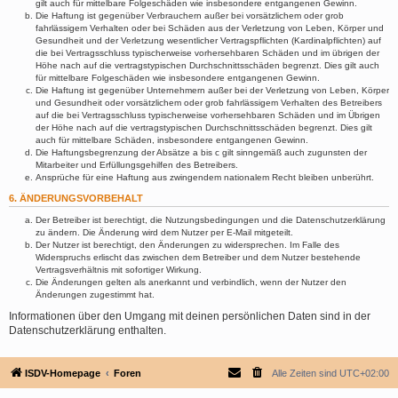
gilt auch für mittelbare Folgeschäden wie insbesondere entgangenen Gewinn.
Die Haftung ist gegenüber Verbrauchern außer bei vorsätzlichem oder grob
fahrlässigem Verhalten oder bei Schäden aus der Verletzung von Leben, Körper und
Gesundheit und der Verletzung wesentlicher Vertragspflichten (Kardinalpflichten) auf
die bei Vertragsschluss typischerweise vorhersehbaren Schäden und im übrigen der
Höhe nach auf die vertragstypischen Durchschnittsschäden begrenzt. Dies gilt auch
für mittelbare Folgeschäden wie insbesondere entgangenen Gewinn.
Die Haftung ist gegenüber Unternehmern außer bei der Verletzung von Leben, Körper
und Gesundheit oder vorsätzlichem oder grob fahrlässigem Verhalten des Betreibers
auf die bei Vertragsschluss typischerweise vorhersehbaren Schäden und im Übrigen
der Höhe nach auf die vertragstypischen Durchschnittsschäden begrenzt. Dies gilt
auch für mittelbare Schäden, insbesondere entgangenen Gewinn.
Die Haftungsbegrenzung der Absätze a bis c gilt sinngemäß auch zugunsten der
Mitarbeiter und Erfüllungsgehilfen des Betreibers.
Ansprüche für eine Haftung aus zwingendem nationalem Recht bleiben unberührt.
6. ÄNDERUNGSVORBEHALT
Der Betreiber ist berechtigt, die Nutzungsbedingungen und die Datenschutzerklärung
zu ändern. Die Änderung wird dem Nutzer per E-Mail mitgeteilt.
Der Nutzer ist berechtigt, den Änderungen zu widersprechen. Im Falle des
Widerspruchs erlischt das zwischen dem Betreiber und dem Nutzer bestehende
Vertragsverhältnis mit sofortiger Wirkung.
Die Änderungen gelten als anerkannt und verbindlich, wenn der Nutzer den
Änderungen zugestimmt hat.
Informationen über den Umgang mit deinen persönlichen Daten sind in der
Datenschutzerklärung enthalten.
ISDV-Homepage
Foren
Alle Zeiten sind
UTC+02:00