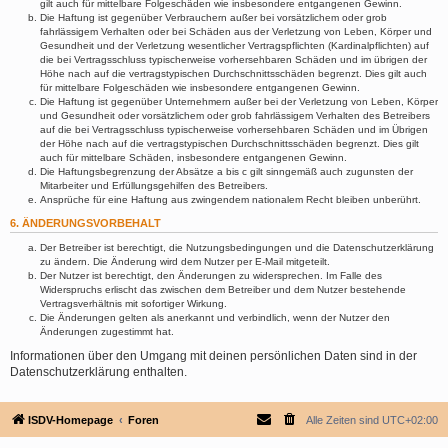
gilt auch für mittelbare Folgeschäden wie insbesondere entgangenen Gewinn.
Die Haftung ist gegenüber Verbrauchern außer bei vorsätzlichem oder grob
fahrlässigem Verhalten oder bei Schäden aus der Verletzung von Leben, Körper und
Gesundheit und der Verletzung wesentlicher Vertragspflichten (Kardinalpflichten) auf
die bei Vertragsschluss typischerweise vorhersehbaren Schäden und im übrigen der
Höhe nach auf die vertragstypischen Durchschnittsschäden begrenzt. Dies gilt auch
für mittelbare Folgeschäden wie insbesondere entgangenen Gewinn.
Die Haftung ist gegenüber Unternehmern außer bei der Verletzung von Leben, Körper
und Gesundheit oder vorsätzlichem oder grob fahrlässigem Verhalten des Betreibers
auf die bei Vertragsschluss typischerweise vorhersehbaren Schäden und im Übrigen
der Höhe nach auf die vertragstypischen Durchschnittsschäden begrenzt. Dies gilt
auch für mittelbare Schäden, insbesondere entgangenen Gewinn.
Die Haftungsbegrenzung der Absätze a bis c gilt sinngemäß auch zugunsten der
Mitarbeiter und Erfüllungsgehilfen des Betreibers.
Ansprüche für eine Haftung aus zwingendem nationalem Recht bleiben unberührt.
6. ÄNDERUNGSVORBEHALT
Der Betreiber ist berechtigt, die Nutzungsbedingungen und die Datenschutzerklärung
zu ändern. Die Änderung wird dem Nutzer per E-Mail mitgeteilt.
Der Nutzer ist berechtigt, den Änderungen zu widersprechen. Im Falle des
Widerspruchs erlischt das zwischen dem Betreiber und dem Nutzer bestehende
Vertragsverhältnis mit sofortiger Wirkung.
Die Änderungen gelten als anerkannt und verbindlich, wenn der Nutzer den
Änderungen zugestimmt hat.
Informationen über den Umgang mit deinen persönlichen Daten sind in der
Datenschutzerklärung enthalten.
ISDV-Homepage
Foren
Alle Zeiten sind
UTC+02:00