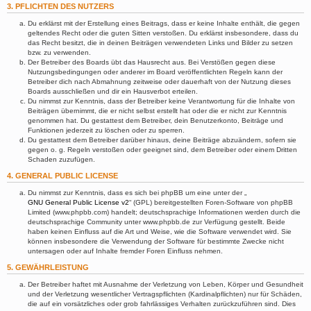
3. PFLICHTEN DES NUTZERS
Du erklärst mit der Erstellung eines Beitrags, dass er keine Inhalte enthält, die gegen
geltendes Recht oder die guten Sitten verstoßen. Du erklärst insbesondere, dass du
das Recht besitzt, die in deinen Beiträgen verwendeten Links und Bilder zu setzen
bzw. zu verwenden.
Der Betreiber des Boards übt das Hausrecht aus. Bei Verstößen gegen diese
Nutzungsbedingungen oder anderer im Board veröffentlichten Regeln kann der
Betreiber dich nach Abmahnung zeitweise oder dauerhaft von der Nutzung dieses
Boards ausschließen und dir ein Hausverbot erteilen.
Du nimmst zur Kenntnis, dass der Betreiber keine Verantwortung für die Inhalte von
Beiträgen übernimmt, die er nicht selbst erstellt hat oder die er nicht zur Kenntnis
genommen hat. Du gestattest dem Betreiber, dein Benutzerkonto, Beiträge und
Funktionen jederzeit zu löschen oder zu sperren.
Du gestattest dem Betreiber darüber hinaus, deine Beiträge abzuändern, sofern sie
gegen o. g. Regeln verstoßen oder geeignet sind, dem Betreiber oder einem Dritten
Schaden zuzufügen.
4. GENERAL PUBLIC LICENSE
Du nimmst zur Kenntnis, dass es sich bei phpBB um eine unter der „
GNU General Public License v2
“ (GPL) bereitgestellten Foren-Software von phpBB
Limited (www.phpbb.com) handelt; deutschsprachige Informationen werden durch die
deutschsprachige Community unter www.phpbb.de zur Verfügung gestellt. Beide
haben keinen Einfluss auf die Art und Weise, wie die Software verwendet wird. Sie
können insbesondere die Verwendung der Software für bestimmte Zwecke nicht
untersagen oder auf Inhalte fremder Foren Einfluss nehmen.
5. GEWÄHRLEISTUNG
Der Betreiber haftet mit Ausnahme der Verletzung von Leben, Körper und Gesundheit
und der Verletzung wesentlicher Vertragspflichten (Kardinalpflichten) nur für Schäden,
die auf ein vorsätzliches oder grob fahrlässiges Verhalten zurückzuführen sind. Dies