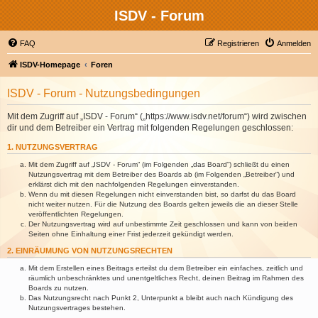
ISDV - Forum
FAQ
Registrieren
Anmelden
ISDV-Homepage
Foren
ISDV - Forum - Nutzungsbedingungen
Mit dem Zugriff auf „ISDV - Forum“ („https://www.isdv.net/forum“) wird zwischen
dir und dem Betreiber ein Vertrag mit folgenden Regelungen geschlossen:
1. NUTZUNGSVERTRAG
Mit dem Zugriff auf „ISDV - Forum“ (im Folgenden „das Board“) schließt du einen
Nutzungsvertrag mit dem Betreiber des Boards ab (im Folgenden „Betreiber“) und
erklärst dich mit den nachfolgenden Regelungen einverstanden.
Wenn du mit diesen Regelungen nicht einverstanden bist, so darfst du das Board
nicht weiter nutzen. Für die Nutzung des Boards gelten jeweils die an dieser Stelle
veröffentlichten Regelungen.
Der Nutzungsvertrag wird auf unbestimmte Zeit geschlossen und kann von beiden
Seiten ohne Einhaltung einer Frist jederzeit gekündigt werden.
2. EINRÄUMUNG VON NUTZUNGSRECHTEN
Mit dem Erstellen eines Beitrags erteilst du dem Betreiber ein einfaches, zeitlich und
räumlich unbeschränktes und unentgeltliches Recht, deinen Beitrag im Rahmen des
Boards zu nutzen.
Das Nutzungsrecht nach Punkt 2, Unterpunkt a bleibt auch nach Kündigung des
Nutzungsvertrages bestehen.