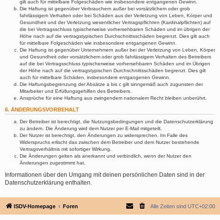
gilt auch für mittelbare Folgeschäden wie insbesondere entgangenen Gewinn.
Die Haftung ist gegenüber Verbrauchern außer bei vorsätzlichem oder grob
fahrlässigem Verhalten oder bei Schäden aus der Verletzung von Leben, Körper und
Gesundheit und der Verletzung wesentlicher Vertragspflichten (Kardinalpflichten) auf
die bei Vertragsschluss typischerweise vorhersehbaren Schäden und im übrigen der
Höhe nach auf die vertragstypischen Durchschnittsschäden begrenzt. Dies gilt auch
für mittelbare Folgeschäden wie insbesondere entgangenen Gewinn.
Die Haftung ist gegenüber Unternehmern außer bei der Verletzung von Leben, Körper
und Gesundheit oder vorsätzlichem oder grob fahrlässigem Verhalten des Betreibers
auf die bei Vertragsschluss typischerweise vorhersehbaren Schäden und im Übrigen
der Höhe nach auf die vertragstypischen Durchschnittsschäden begrenzt. Dies gilt
auch für mittelbare Schäden, insbesondere entgangenen Gewinn.
Die Haftungsbegrenzung der Absätze a bis c gilt sinngemäß auch zugunsten der
Mitarbeiter und Erfüllungsgehilfen des Betreibers.
Ansprüche für eine Haftung aus zwingendem nationalem Recht bleiben unberührt.
6. ÄNDERUNGSVORBEHALT
Der Betreiber ist berechtigt, die Nutzungsbedingungen und die Datenschutzerklärung
zu ändern. Die Änderung wird dem Nutzer per E-Mail mitgeteilt.
Der Nutzer ist berechtigt, den Änderungen zu widersprechen. Im Falle des
Widerspruchs erlischt das zwischen dem Betreiber und dem Nutzer bestehende
Vertragsverhältnis mit sofortiger Wirkung.
Die Änderungen gelten als anerkannt und verbindlich, wenn der Nutzer den
Änderungen zugestimmt hat.
Informationen über den Umgang mit deinen persönlichen Daten sind in der
Datenschutzerklärung enthalten.
ISDV-Homepage
Foren
Alle Zeiten sind
UTC+02:00