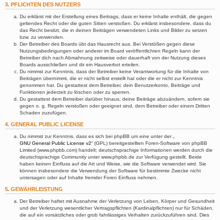
3. PFLICHTEN DES NUTZERS
Du erklärst mit der Erstellung eines Beitrags, dass er keine Inhalte enthält, die gegen
geltendes Recht oder die guten Sitten verstoßen. Du erklärst insbesondere, dass du
das Recht besitzt, die in deinen Beiträgen verwendeten Links und Bilder zu setzen
bzw. zu verwenden.
Der Betreiber des Boards übt das Hausrecht aus. Bei Verstößen gegen diese
Nutzungsbedingungen oder anderer im Board veröffentlichten Regeln kann der
Betreiber dich nach Abmahnung zeitweise oder dauerhaft von der Nutzung dieses
Boards ausschließen und dir ein Hausverbot erteilen.
Du nimmst zur Kenntnis, dass der Betreiber keine Verantwortung für die Inhalte von
Beiträgen übernimmt, die er nicht selbst erstellt hat oder die er nicht zur Kenntnis
genommen hat. Du gestattest dem Betreiber, dein Benutzerkonto, Beiträge und
Funktionen jederzeit zu löschen oder zu sperren.
Du gestattest dem Betreiber darüber hinaus, deine Beiträge abzuändern, sofern sie
gegen o. g. Regeln verstoßen oder geeignet sind, dem Betreiber oder einem Dritten
Schaden zuzufügen.
4. GENERAL PUBLIC LICENSE
Du nimmst zur Kenntnis, dass es sich bei phpBB um eine unter der „
GNU General Public License v2
“ (GPL) bereitgestellten Foren-Software von phpBB
Limited (www.phpbb.com) handelt; deutschsprachige Informationen werden durch die
deutschsprachige Community unter www.phpbb.de zur Verfügung gestellt. Beide
haben keinen Einfluss auf die Art und Weise, wie die Software verwendet wird. Sie
können insbesondere die Verwendung der Software für bestimmte Zwecke nicht
untersagen oder auf Inhalte fremder Foren Einfluss nehmen.
5. GEWÄHRLEISTUNG
Der Betreiber haftet mit Ausnahme der Verletzung von Leben, Körper und Gesundheit
und der Verletzung wesentlicher Vertragspflichten (Kardinalpflichten) nur für Schäden,
die auf ein vorsätzliches oder grob fahrlässiges Verhalten zurückzuführen sind. Dies