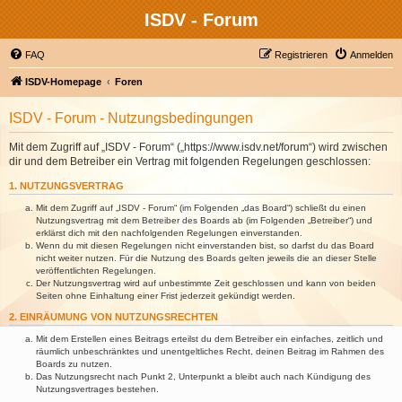
ISDV - Forum
FAQ
Registrieren
Anmelden
ISDV-Homepage
Foren
ISDV - Forum - Nutzungsbedingungen
Mit dem Zugriff auf „ISDV - Forum“ („https://www.isdv.net/forum“) wird zwischen
dir und dem Betreiber ein Vertrag mit folgenden Regelungen geschlossen:
1. NUTZUNGSVERTRAG
Mit dem Zugriff auf „ISDV - Forum“ (im Folgenden „das Board“) schließt du einen
Nutzungsvertrag mit dem Betreiber des Boards ab (im Folgenden „Betreiber“) und
erklärst dich mit den nachfolgenden Regelungen einverstanden.
Wenn du mit diesen Regelungen nicht einverstanden bist, so darfst du das Board
nicht weiter nutzen. Für die Nutzung des Boards gelten jeweils die an dieser Stelle
veröffentlichten Regelungen.
Der Nutzungsvertrag wird auf unbestimmte Zeit geschlossen und kann von beiden
Seiten ohne Einhaltung einer Frist jederzeit gekündigt werden.
2. EINRÄUMUNG VON NUTZUNGSRECHTEN
Mit dem Erstellen eines Beitrags erteilst du dem Betreiber ein einfaches, zeitlich und
räumlich unbeschränktes und unentgeltliches Recht, deinen Beitrag im Rahmen des
Boards zu nutzen.
Das Nutzungsrecht nach Punkt 2, Unterpunkt a bleibt auch nach Kündigung des
Nutzungsvertrages bestehen.