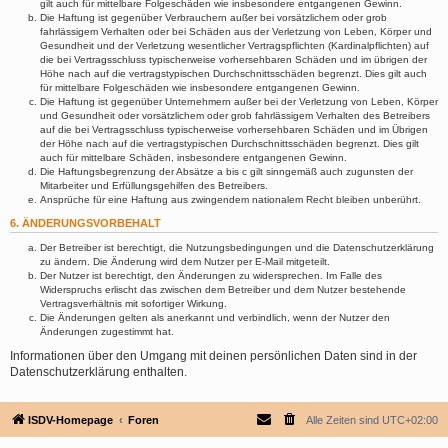
gilt auch für mittelbare Folgeschäden wie insbesondere entgangenen Gewinn.
Die Haftung ist gegenüber Verbrauchern außer bei vorsätzlichem oder grob
fahrlässigem Verhalten oder bei Schäden aus der Verletzung von Leben, Körper und
Gesundheit und der Verletzung wesentlicher Vertragspflichten (Kardinalpflichten) auf
die bei Vertragsschluss typischerweise vorhersehbaren Schäden und im übrigen der
Höhe nach auf die vertragstypischen Durchschnittsschäden begrenzt. Dies gilt auch
für mittelbare Folgeschäden wie insbesondere entgangenen Gewinn.
Die Haftung ist gegenüber Unternehmern außer bei der Verletzung von Leben, Körper
und Gesundheit oder vorsätzlichem oder grob fahrlässigem Verhalten des Betreibers
auf die bei Vertragsschluss typischerweise vorhersehbaren Schäden und im Übrigen
der Höhe nach auf die vertragstypischen Durchschnittsschäden begrenzt. Dies gilt
auch für mittelbare Schäden, insbesondere entgangenen Gewinn.
Die Haftungsbegrenzung der Absätze a bis c gilt sinngemäß auch zugunsten der
Mitarbeiter und Erfüllungsgehilfen des Betreibers.
Ansprüche für eine Haftung aus zwingendem nationalem Recht bleiben unberührt.
6. ÄNDERUNGSVORBEHALT
Der Betreiber ist berechtigt, die Nutzungsbedingungen und die Datenschutzerklärung
zu ändern. Die Änderung wird dem Nutzer per E-Mail mitgeteilt.
Der Nutzer ist berechtigt, den Änderungen zu widersprechen. Im Falle des
Widerspruchs erlischt das zwischen dem Betreiber und dem Nutzer bestehende
Vertragsverhältnis mit sofortiger Wirkung.
Die Änderungen gelten als anerkannt und verbindlich, wenn der Nutzer den
Änderungen zugestimmt hat.
Informationen über den Umgang mit deinen persönlichen Daten sind in der
Datenschutzerklärung enthalten.
ISDV-Homepage
Foren
Alle Zeiten sind
UTC+02:00