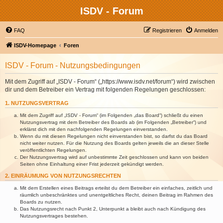
ISDV - Forum
FAQ
Registrieren
Anmelden
ISDV-Homepage
Foren
ISDV - Forum - Nutzungsbedingungen
Mit dem Zugriff auf „ISDV - Forum“ („https://www.isdv.net/forum“) wird zwischen
dir und dem Betreiber ein Vertrag mit folgenden Regelungen geschlossen:
1. NUTZUNGSVERTRAG
Mit dem Zugriff auf „ISDV - Forum“ (im Folgenden „das Board“) schließt du einen
Nutzungsvertrag mit dem Betreiber des Boards ab (im Folgenden „Betreiber“) und
erklärst dich mit den nachfolgenden Regelungen einverstanden.
Wenn du mit diesen Regelungen nicht einverstanden bist, so darfst du das Board
nicht weiter nutzen. Für die Nutzung des Boards gelten jeweils die an dieser Stelle
veröffentlichten Regelungen.
Der Nutzungsvertrag wird auf unbestimmte Zeit geschlossen und kann von beiden
Seiten ohne Einhaltung einer Frist jederzeit gekündigt werden.
2. EINRÄUMUNG VON NUTZUNGSRECHTEN
Mit dem Erstellen eines Beitrags erteilst du dem Betreiber ein einfaches, zeitlich und
räumlich unbeschränktes und unentgeltliches Recht, deinen Beitrag im Rahmen des
Boards zu nutzen.
Das Nutzungsrecht nach Punkt 2, Unterpunkt a bleibt auch nach Kündigung des
Nutzungsvertrages bestehen.