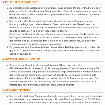
3. PFLICHTEN DES NUTZERS
Du erklärst mit der Erstellung eines Beitrags, dass er keine Inhalte enthält, die gegen
geltendes Recht oder die guten Sitten verstoßen. Du erklärst insbesondere, dass du
das Recht besitzt, die in deinen Beiträgen verwendeten Links und Bilder zu setzen
bzw. zu verwenden.
Der Betreiber des Boards übt das Hausrecht aus. Bei Verstößen gegen diese
Nutzungsbedingungen oder anderer im Board veröffentlichten Regeln kann der
Betreiber dich nach Abmahnung zeitweise oder dauerhaft von der Nutzung dieses
Boards ausschließen und dir ein Hausverbot erteilen.
Du nimmst zur Kenntnis, dass der Betreiber keine Verantwortung für die Inhalte von
Beiträgen übernimmt, die er nicht selbst erstellt hat oder die er nicht zur Kenntnis
genommen hat. Du gestattest dem Betreiber, dein Benutzerkonto, Beiträge und
Funktionen jederzeit zu löschen oder zu sperren.
Du gestattest dem Betreiber darüber hinaus, deine Beiträge abzuändern, sofern sie
gegen o. g. Regeln verstoßen oder geeignet sind, dem Betreiber oder einem Dritten
Schaden zuzufügen.
4. GENERAL PUBLIC LICENSE
Du nimmst zur Kenntnis, dass es sich bei phpBB um eine unter der „
GNU General Public License v2
“ (GPL) bereitgestellten Foren-Software von phpBB
Limited (www.phpbb.com) handelt; deutschsprachige Informationen werden durch die
deutschsprachige Community unter www.phpbb.de zur Verfügung gestellt. Beide
haben keinen Einfluss auf die Art und Weise, wie die Software verwendet wird. Sie
können insbesondere die Verwendung der Software für bestimmte Zwecke nicht
untersagen oder auf Inhalte fremder Foren Einfluss nehmen.
5. GEWÄHRLEISTUNG
Der Betreiber haftet mit Ausnahme der Verletzung von Leben, Körper und Gesundheit
und der Verletzung wesentlicher Vertragspflichten (Kardinalpflichten) nur für Schäden,
die auf ein vorsätzliches oder grob fahrlässiges Verhalten zurückzuführen sind. Dies