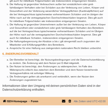
gilt auch für mittelbare Folgeschäden wie insbesondere entgangenen Gewinn.
Die Haftung ist gegenüber Verbrauchern außer bei vorsätzlichem oder grob
fahrlässigem Verhalten oder bei Schäden aus der Verletzung von Leben, Körper und
Gesundheit und der Verletzung wesentlicher Vertragspflichten (Kardinalpflichten) auf
die bei Vertragsschluss typischerweise vorhersehbaren Schäden und im übrigen der
Höhe nach auf die vertragstypischen Durchschnittsschäden begrenzt. Dies gilt auch
für mittelbare Folgeschäden wie insbesondere entgangenen Gewinn.
Die Haftung ist gegenüber Unternehmern außer bei der Verletzung von Leben, Körper
und Gesundheit oder vorsätzlichem oder grob fahrlässigem Verhalten des Betreibers
auf die bei Vertragsschluss typischerweise vorhersehbaren Schäden und im Übrigen
der Höhe nach auf die vertragstypischen Durchschnittsschäden begrenzt. Dies gilt
auch für mittelbare Schäden, insbesondere entgangenen Gewinn.
Die Haftungsbegrenzung der Absätze a bis c gilt sinngemäß auch zugunsten der
Mitarbeiter und Erfüllungsgehilfen des Betreibers.
Ansprüche für eine Haftung aus zwingendem nationalem Recht bleiben unberührt.
6. ÄNDERUNGSVORBEHALT
Der Betreiber ist berechtigt, die Nutzungsbedingungen und die Datenschutzerklärung
zu ändern. Die Änderung wird dem Nutzer per E-Mail mitgeteilt.
Der Nutzer ist berechtigt, den Änderungen zu widersprechen. Im Falle des
Widerspruchs erlischt das zwischen dem Betreiber und dem Nutzer bestehende
Vertragsverhältnis mit sofortiger Wirkung.
Die Änderungen gelten als anerkannt und verbindlich, wenn der Nutzer den
Änderungen zugestimmt hat.
Informationen über den Umgang mit deinen persönlichen Daten sind in der
Datenschutzerklärung enthalten.
ISDV-Homepage
Foren
Alle Zeiten sind
UTC+02:00