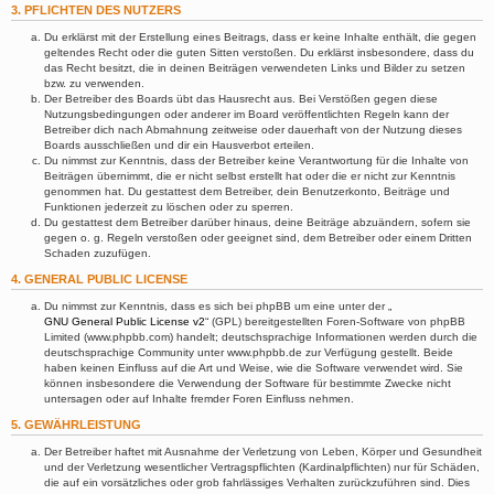
3. PFLICHTEN DES NUTZERS
Du erklärst mit der Erstellung eines Beitrags, dass er keine Inhalte enthält, die gegen
geltendes Recht oder die guten Sitten verstoßen. Du erklärst insbesondere, dass du
das Recht besitzt, die in deinen Beiträgen verwendeten Links und Bilder zu setzen
bzw. zu verwenden.
Der Betreiber des Boards übt das Hausrecht aus. Bei Verstößen gegen diese
Nutzungsbedingungen oder anderer im Board veröffentlichten Regeln kann der
Betreiber dich nach Abmahnung zeitweise oder dauerhaft von der Nutzung dieses
Boards ausschließen und dir ein Hausverbot erteilen.
Du nimmst zur Kenntnis, dass der Betreiber keine Verantwortung für die Inhalte von
Beiträgen übernimmt, die er nicht selbst erstellt hat oder die er nicht zur Kenntnis
genommen hat. Du gestattest dem Betreiber, dein Benutzerkonto, Beiträge und
Funktionen jederzeit zu löschen oder zu sperren.
Du gestattest dem Betreiber darüber hinaus, deine Beiträge abzuändern, sofern sie
gegen o. g. Regeln verstoßen oder geeignet sind, dem Betreiber oder einem Dritten
Schaden zuzufügen.
4. GENERAL PUBLIC LICENSE
Du nimmst zur Kenntnis, dass es sich bei phpBB um eine unter der „
GNU General Public License v2
“ (GPL) bereitgestellten Foren-Software von phpBB
Limited (www.phpbb.com) handelt; deutschsprachige Informationen werden durch die
deutschsprachige Community unter www.phpbb.de zur Verfügung gestellt. Beide
haben keinen Einfluss auf die Art und Weise, wie die Software verwendet wird. Sie
können insbesondere die Verwendung der Software für bestimmte Zwecke nicht
untersagen oder auf Inhalte fremder Foren Einfluss nehmen.
5. GEWÄHRLEISTUNG
Der Betreiber haftet mit Ausnahme der Verletzung von Leben, Körper und Gesundheit
und der Verletzung wesentlicher Vertragspflichten (Kardinalpflichten) nur für Schäden,
die auf ein vorsätzliches oder grob fahrlässiges Verhalten zurückzuführen sind. Dies