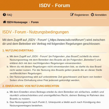
ISDV - Forum
FAQ
Registrieren
Anmelden
ISDV-Homepage
Foren
ISDV - Forum - Nutzungsbedingungen
Mit dem Zugriff auf „ISDV - Forum“ („https://www.isdv.net/forum“) wird zwischen
dir und dem Betreiber ein Vertrag mit folgenden Regelungen geschlossen:
1. NUTZUNGSVERTRAG
Mit dem Zugriff auf „ISDV - Forum“ (im Folgenden „das Board“) schließt du einen
Nutzungsvertrag mit dem Betreiber des Boards ab (im Folgenden „Betreiber“) und
erklärst dich mit den nachfolgenden Regelungen einverstanden.
Wenn du mit diesen Regelungen nicht einverstanden bist, so darfst du das Board
nicht weiter nutzen. Für die Nutzung des Boards gelten jeweils die an dieser Stelle
veröffentlichten Regelungen.
Der Nutzungsvertrag wird auf unbestimmte Zeit geschlossen und kann von beiden
Seiten ohne Einhaltung einer Frist jederzeit gekündigt werden.
2. EINRÄUMUNG VON NUTZUNGSRECHTEN
Mit dem Erstellen eines Beitrags erteilst du dem Betreiber ein einfaches, zeitlich und
räumlich unbeschränktes und unentgeltliches Recht, deinen Beitrag im Rahmen des
Boards zu nutzen.
Das Nutzungsrecht nach Punkt 2, Unterpunkt a bleibt auch nach Kündigung des
Nutzungsvertrages bestehen.