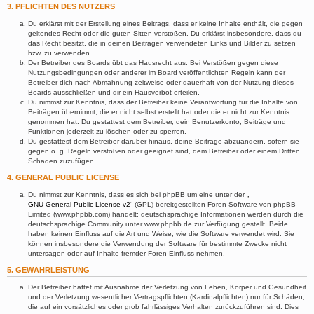
3. PFLICHTEN DES NUTZERS
Du erklärst mit der Erstellung eines Beitrags, dass er keine Inhalte enthält, die gegen
geltendes Recht oder die guten Sitten verstoßen. Du erklärst insbesondere, dass du
das Recht besitzt, die in deinen Beiträgen verwendeten Links und Bilder zu setzen
bzw. zu verwenden.
Der Betreiber des Boards übt das Hausrecht aus. Bei Verstößen gegen diese
Nutzungsbedingungen oder anderer im Board veröffentlichten Regeln kann der
Betreiber dich nach Abmahnung zeitweise oder dauerhaft von der Nutzung dieses
Boards ausschließen und dir ein Hausverbot erteilen.
Du nimmst zur Kenntnis, dass der Betreiber keine Verantwortung für die Inhalte von
Beiträgen übernimmt, die er nicht selbst erstellt hat oder die er nicht zur Kenntnis
genommen hat. Du gestattest dem Betreiber, dein Benutzerkonto, Beiträge und
Funktionen jederzeit zu löschen oder zu sperren.
Du gestattest dem Betreiber darüber hinaus, deine Beiträge abzuändern, sofern sie
gegen o. g. Regeln verstoßen oder geeignet sind, dem Betreiber oder einem Dritten
Schaden zuzufügen.
4. GENERAL PUBLIC LICENSE
Du nimmst zur Kenntnis, dass es sich bei phpBB um eine unter der „
GNU General Public License v2
“ (GPL) bereitgestellten Foren-Software von phpBB
Limited (www.phpbb.com) handelt; deutschsprachige Informationen werden durch die
deutschsprachige Community unter www.phpbb.de zur Verfügung gestellt. Beide
haben keinen Einfluss auf die Art und Weise, wie die Software verwendet wird. Sie
können insbesondere die Verwendung der Software für bestimmte Zwecke nicht
untersagen oder auf Inhalte fremder Foren Einfluss nehmen.
5. GEWÄHRLEISTUNG
Der Betreiber haftet mit Ausnahme der Verletzung von Leben, Körper und Gesundheit
und der Verletzung wesentlicher Vertragspflichten (Kardinalpflichten) nur für Schäden,
die auf ein vorsätzliches oder grob fahrlässiges Verhalten zurückzuführen sind. Dies