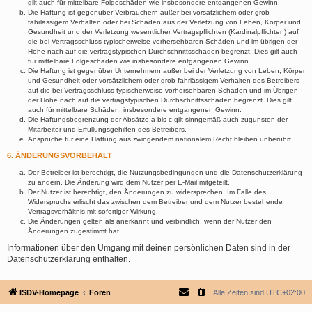
gilt auch für mittelbare Folgeschäden wie insbesondere entgangenen Gewinn.
Die Haftung ist gegenüber Verbrauchern außer bei vorsätzlichem oder grob
fahrlässigem Verhalten oder bei Schäden aus der Verletzung von Leben, Körper und
Gesundheit und der Verletzung wesentlicher Vertragspflichten (Kardinalpflichten) auf
die bei Vertragsschluss typischerweise vorhersehbaren Schäden und im übrigen der
Höhe nach auf die vertragstypischen Durchschnittsschäden begrenzt. Dies gilt auch
für mittelbare Folgeschäden wie insbesondere entgangenen Gewinn.
Die Haftung ist gegenüber Unternehmern außer bei der Verletzung von Leben, Körper
und Gesundheit oder vorsätzlichem oder grob fahrlässigem Verhalten des Betreibers
auf die bei Vertragsschluss typischerweise vorhersehbaren Schäden und im Übrigen
der Höhe nach auf die vertragstypischen Durchschnittsschäden begrenzt. Dies gilt
auch für mittelbare Schäden, insbesondere entgangenen Gewinn.
Die Haftungsbegrenzung der Absätze a bis c gilt sinngemäß auch zugunsten der
Mitarbeiter und Erfüllungsgehilfen des Betreibers.
Ansprüche für eine Haftung aus zwingendem nationalem Recht bleiben unberührt.
6. ÄNDERUNGSVORBEHALT
Der Betreiber ist berechtigt, die Nutzungsbedingungen und die Datenschutzerklärung
zu ändern. Die Änderung wird dem Nutzer per E-Mail mitgeteilt.
Der Nutzer ist berechtigt, den Änderungen zu widersprechen. Im Falle des
Widerspruchs erlischt das zwischen dem Betreiber und dem Nutzer bestehende
Vertragsverhältnis mit sofortiger Wirkung.
Die Änderungen gelten als anerkannt und verbindlich, wenn der Nutzer den
Änderungen zugestimmt hat.
Informationen über den Umgang mit deinen persönlichen Daten sind in der
Datenschutzerklärung enthalten.
ISDV-Homepage
Foren
Alle Zeiten sind
UTC+02:00