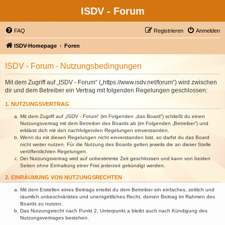
ISDV - Forum
FAQ
Registrieren
Anmelden
ISDV-Homepage
Foren
ISDV - Forum - Nutzungsbedingungen
Mit dem Zugriff auf „ISDV - Forum“ („https://www.isdv.net/forum“) wird zwischen
dir und dem Betreiber ein Vertrag mit folgenden Regelungen geschlossen:
1. NUTZUNGSVERTRAG
Mit dem Zugriff auf „ISDV - Forum“ (im Folgenden „das Board“) schließt du einen
Nutzungsvertrag mit dem Betreiber des Boards ab (im Folgenden „Betreiber“) und
erklärst dich mit den nachfolgenden Regelungen einverstanden.
Wenn du mit diesen Regelungen nicht einverstanden bist, so darfst du das Board
nicht weiter nutzen. Für die Nutzung des Boards gelten jeweils die an dieser Stelle
veröffentlichten Regelungen.
Der Nutzungsvertrag wird auf unbestimmte Zeit geschlossen und kann von beiden
Seiten ohne Einhaltung einer Frist jederzeit gekündigt werden.
2. EINRÄUMUNG VON NUTZUNGSRECHTEN
Mit dem Erstellen eines Beitrags erteilst du dem Betreiber ein einfaches, zeitlich und
räumlich unbeschränktes und unentgeltliches Recht, deinen Beitrag im Rahmen des
Boards zu nutzen.
Das Nutzungsrecht nach Punkt 2, Unterpunkt a bleibt auch nach Kündigung des
Nutzungsvertrages bestehen.