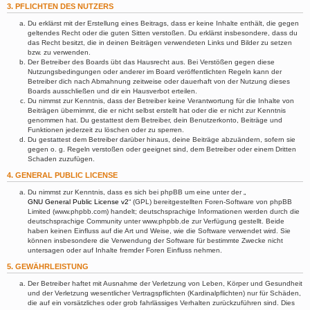
3. PFLICHTEN DES NUTZERS
Du erklärst mit der Erstellung eines Beitrags, dass er keine Inhalte enthält, die gegen
geltendes Recht oder die guten Sitten verstoßen. Du erklärst insbesondere, dass du
das Recht besitzt, die in deinen Beiträgen verwendeten Links und Bilder zu setzen
bzw. zu verwenden.
Der Betreiber des Boards übt das Hausrecht aus. Bei Verstößen gegen diese
Nutzungsbedingungen oder anderer im Board veröffentlichten Regeln kann der
Betreiber dich nach Abmahnung zeitweise oder dauerhaft von der Nutzung dieses
Boards ausschließen und dir ein Hausverbot erteilen.
Du nimmst zur Kenntnis, dass der Betreiber keine Verantwortung für die Inhalte von
Beiträgen übernimmt, die er nicht selbst erstellt hat oder die er nicht zur Kenntnis
genommen hat. Du gestattest dem Betreiber, dein Benutzerkonto, Beiträge und
Funktionen jederzeit zu löschen oder zu sperren.
Du gestattest dem Betreiber darüber hinaus, deine Beiträge abzuändern, sofern sie
gegen o. g. Regeln verstoßen oder geeignet sind, dem Betreiber oder einem Dritten
Schaden zuzufügen.
4. GENERAL PUBLIC LICENSE
Du nimmst zur Kenntnis, dass es sich bei phpBB um eine unter der „
GNU General Public License v2
“ (GPL) bereitgestellten Foren-Software von phpBB
Limited (www.phpbb.com) handelt; deutschsprachige Informationen werden durch die
deutschsprachige Community unter www.phpbb.de zur Verfügung gestellt. Beide
haben keinen Einfluss auf die Art und Weise, wie die Software verwendet wird. Sie
können insbesondere die Verwendung der Software für bestimmte Zwecke nicht
untersagen oder auf Inhalte fremder Foren Einfluss nehmen.
5. GEWÄHRLEISTUNG
Der Betreiber haftet mit Ausnahme der Verletzung von Leben, Körper und Gesundheit
und der Verletzung wesentlicher Vertragspflichten (Kardinalpflichten) nur für Schäden,
die auf ein vorsätzliches oder grob fahrlässiges Verhalten zurückzuführen sind. Dies