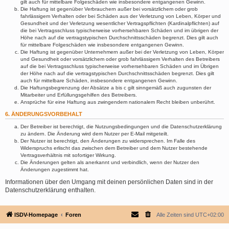
gilt auch für mittelbare Folgeschäden wie insbesondere entgangenen Gewinn.
Die Haftung ist gegenüber Verbrauchern außer bei vorsätzlichem oder grob
fahrlässigem Verhalten oder bei Schäden aus der Verletzung von Leben, Körper und
Gesundheit und der Verletzung wesentlicher Vertragspflichten (Kardinalpflichten) auf
die bei Vertragsschluss typischerweise vorhersehbaren Schäden und im übrigen der
Höhe nach auf die vertragstypischen Durchschnittsschäden begrenzt. Dies gilt auch
für mittelbare Folgeschäden wie insbesondere entgangenen Gewinn.
Die Haftung ist gegenüber Unternehmern außer bei der Verletzung von Leben, Körper
und Gesundheit oder vorsätzlichem oder grob fahrlässigem Verhalten des Betreibers
auf die bei Vertragsschluss typischerweise vorhersehbaren Schäden und im Übrigen
der Höhe nach auf die vertragstypischen Durchschnittsschäden begrenzt. Dies gilt
auch für mittelbare Schäden, insbesondere entgangenen Gewinn.
Die Haftungsbegrenzung der Absätze a bis c gilt sinngemäß auch zugunsten der
Mitarbeiter und Erfüllungsgehilfen des Betreibers.
Ansprüche für eine Haftung aus zwingendem nationalem Recht bleiben unberührt.
6. ÄNDERUNGSVORBEHALT
Der Betreiber ist berechtigt, die Nutzungsbedingungen und die Datenschutzerklärung
zu ändern. Die Änderung wird dem Nutzer per E-Mail mitgeteilt.
Der Nutzer ist berechtigt, den Änderungen zu widersprechen. Im Falle des
Widerspruchs erlischt das zwischen dem Betreiber und dem Nutzer bestehende
Vertragsverhältnis mit sofortiger Wirkung.
Die Änderungen gelten als anerkannt und verbindlich, wenn der Nutzer den
Änderungen zugestimmt hat.
Informationen über den Umgang mit deinen persönlichen Daten sind in der
Datenschutzerklärung enthalten.
ISDV-Homepage
Foren
Alle Zeiten sind
UTC+02:00