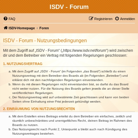
ISDV - Forum
FAQ
Registrieren
Anmelden
ISDV-Homepage
Foren
ISDV - Forum - Nutzungsbedingungen
Mit dem Zugriff auf „ISDV - Forum“ („https://www.isdv.net/forum“) wird zwischen
dir und dem Betreiber ein Vertrag mit folgenden Regelungen geschlossen:
1. NUTZUNGSVERTRAG
Mit dem Zugriff auf „ISDV - Forum“ (im Folgenden „das Board“) schließt du einen
Nutzungsvertrag mit dem Betreiber des Boards ab (im Folgenden „Betreiber“) und
erklärst dich mit den nachfolgenden Regelungen einverstanden.
Wenn du mit diesen Regelungen nicht einverstanden bist, so darfst du das Board
nicht weiter nutzen. Für die Nutzung des Boards gelten jeweils die an dieser Stelle
veröffentlichten Regelungen.
Der Nutzungsvertrag wird auf unbestimmte Zeit geschlossen und kann von beiden
Seiten ohne Einhaltung einer Frist jederzeit gekündigt werden.
2. EINRÄUMUNG VON NUTZUNGSRECHTEN
Mit dem Erstellen eines Beitrags erteilst du dem Betreiber ein einfaches, zeitlich und
räumlich unbeschränktes und unentgeltliches Recht, deinen Beitrag im Rahmen des
Boards zu nutzen.
Das Nutzungsrecht nach Punkt 2, Unterpunkt a bleibt auch nach Kündigung des
Nutzungsvertrages bestehen.