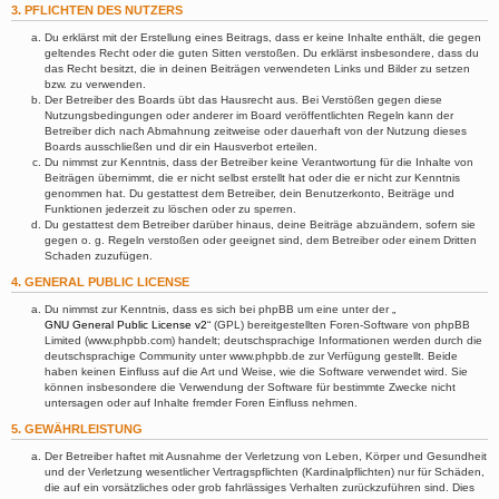
3. PFLICHTEN DES NUTZERS
Du erklärst mit der Erstellung eines Beitrags, dass er keine Inhalte enthält, die gegen
geltendes Recht oder die guten Sitten verstoßen. Du erklärst insbesondere, dass du
das Recht besitzt, die in deinen Beiträgen verwendeten Links und Bilder zu setzen
bzw. zu verwenden.
Der Betreiber des Boards übt das Hausrecht aus. Bei Verstößen gegen diese
Nutzungsbedingungen oder anderer im Board veröffentlichten Regeln kann der
Betreiber dich nach Abmahnung zeitweise oder dauerhaft von der Nutzung dieses
Boards ausschließen und dir ein Hausverbot erteilen.
Du nimmst zur Kenntnis, dass der Betreiber keine Verantwortung für die Inhalte von
Beiträgen übernimmt, die er nicht selbst erstellt hat oder die er nicht zur Kenntnis
genommen hat. Du gestattest dem Betreiber, dein Benutzerkonto, Beiträge und
Funktionen jederzeit zu löschen oder zu sperren.
Du gestattest dem Betreiber darüber hinaus, deine Beiträge abzuändern, sofern sie
gegen o. g. Regeln verstoßen oder geeignet sind, dem Betreiber oder einem Dritten
Schaden zuzufügen.
4. GENERAL PUBLIC LICENSE
Du nimmst zur Kenntnis, dass es sich bei phpBB um eine unter der „
GNU General Public License v2
“ (GPL) bereitgestellten Foren-Software von phpBB
Limited (www.phpbb.com) handelt; deutschsprachige Informationen werden durch die
deutschsprachige Community unter www.phpbb.de zur Verfügung gestellt. Beide
haben keinen Einfluss auf die Art und Weise, wie die Software verwendet wird. Sie
können insbesondere die Verwendung der Software für bestimmte Zwecke nicht
untersagen oder auf Inhalte fremder Foren Einfluss nehmen.
5. GEWÄHRLEISTUNG
Der Betreiber haftet mit Ausnahme der Verletzung von Leben, Körper und Gesundheit
und der Verletzung wesentlicher Vertragspflichten (Kardinalpflichten) nur für Schäden,
die auf ein vorsätzliches oder grob fahrlässiges Verhalten zurückzuführen sind. Dies