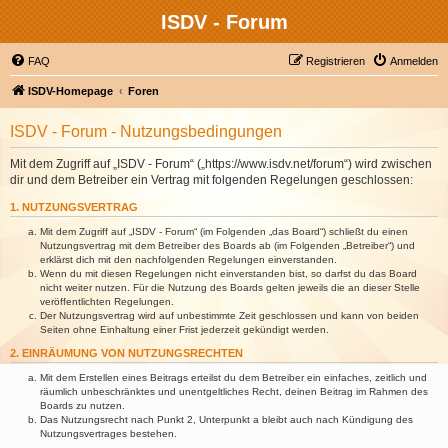
ISDV - Forum
FAQ
Registrieren
Anmelden
ISDV-Homepage
Foren
ISDV - Forum - Nutzungsbedingungen
Mit dem Zugriff auf „ISDV - Forum“ („https://www.isdv.net/forum“) wird zwischen
dir und dem Betreiber ein Vertrag mit folgenden Regelungen geschlossen:
1. NUTZUNGSVERTRAG
Mit dem Zugriff auf „ISDV - Forum“ (im Folgenden „das Board“) schließt du einen
Nutzungsvertrag mit dem Betreiber des Boards ab (im Folgenden „Betreiber“) und
erklärst dich mit den nachfolgenden Regelungen einverstanden.
Wenn du mit diesen Regelungen nicht einverstanden bist, so darfst du das Board
nicht weiter nutzen. Für die Nutzung des Boards gelten jeweils die an dieser Stelle
veröffentlichten Regelungen.
Der Nutzungsvertrag wird auf unbestimmte Zeit geschlossen und kann von beiden
Seiten ohne Einhaltung einer Frist jederzeit gekündigt werden.
2. EINRÄUMUNG VON NUTZUNGSRECHTEN
Mit dem Erstellen eines Beitrags erteilst du dem Betreiber ein einfaches, zeitlich und
räumlich unbeschränktes und unentgeltliches Recht, deinen Beitrag im Rahmen des
Boards zu nutzen.
Das Nutzungsrecht nach Punkt 2, Unterpunkt a bleibt auch nach Kündigung des
Nutzungsvertrages bestehen.