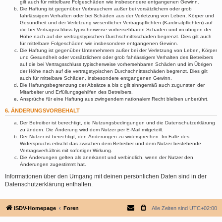
gilt auch für mittelbare Folgeschäden wie insbesondere entgangenen Gewinn.
Die Haftung ist gegenüber Verbrauchern außer bei vorsätzlichem oder grob
fahrlässigem Verhalten oder bei Schäden aus der Verletzung von Leben, Körper und
Gesundheit und der Verletzung wesentlicher Vertragspflichten (Kardinalpflichten) auf
die bei Vertragsschluss typischerweise vorhersehbaren Schäden und im übrigen der
Höhe nach auf die vertragstypischen Durchschnittsschäden begrenzt. Dies gilt auch
für mittelbare Folgeschäden wie insbesondere entgangenen Gewinn.
Die Haftung ist gegenüber Unternehmern außer bei der Verletzung von Leben, Körper
und Gesundheit oder vorsätzlichem oder grob fahrlässigem Verhalten des Betreibers
auf die bei Vertragsschluss typischerweise vorhersehbaren Schäden und im Übrigen
der Höhe nach auf die vertragstypischen Durchschnittsschäden begrenzt. Dies gilt
auch für mittelbare Schäden, insbesondere entgangenen Gewinn.
Die Haftungsbegrenzung der Absätze a bis c gilt sinngemäß auch zugunsten der
Mitarbeiter und Erfüllungsgehilfen des Betreibers.
Ansprüche für eine Haftung aus zwingendem nationalem Recht bleiben unberührt.
6. ÄNDERUNGSVORBEHALT
Der Betreiber ist berechtigt, die Nutzungsbedingungen und die Datenschutzerklärung
zu ändern. Die Änderung wird dem Nutzer per E-Mail mitgeteilt.
Der Nutzer ist berechtigt, den Änderungen zu widersprechen. Im Falle des
Widerspruchs erlischt das zwischen dem Betreiber und dem Nutzer bestehende
Vertragsverhältnis mit sofortiger Wirkung.
Die Änderungen gelten als anerkannt und verbindlich, wenn der Nutzer den
Änderungen zugestimmt hat.
Informationen über den Umgang mit deinen persönlichen Daten sind in der
Datenschutzerklärung enthalten.
ISDV-Homepage
Foren
Alle Zeiten sind
UTC+02:00