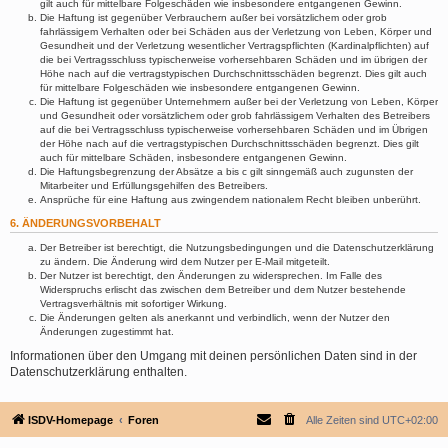
gilt auch für mittelbare Folgeschäden wie insbesondere entgangenen Gewinn.
Die Haftung ist gegenüber Verbrauchern außer bei vorsätzlichem oder grob
fahrlässigem Verhalten oder bei Schäden aus der Verletzung von Leben, Körper und
Gesundheit und der Verletzung wesentlicher Vertragspflichten (Kardinalpflichten) auf
die bei Vertragsschluss typischerweise vorhersehbaren Schäden und im übrigen der
Höhe nach auf die vertragstypischen Durchschnittsschäden begrenzt. Dies gilt auch
für mittelbare Folgeschäden wie insbesondere entgangenen Gewinn.
Die Haftung ist gegenüber Unternehmern außer bei der Verletzung von Leben, Körper
und Gesundheit oder vorsätzlichem oder grob fahrlässigem Verhalten des Betreibers
auf die bei Vertragsschluss typischerweise vorhersehbaren Schäden und im Übrigen
der Höhe nach auf die vertragstypischen Durchschnittsschäden begrenzt. Dies gilt
auch für mittelbare Schäden, insbesondere entgangenen Gewinn.
Die Haftungsbegrenzung der Absätze a bis c gilt sinngemäß auch zugunsten der
Mitarbeiter und Erfüllungsgehilfen des Betreibers.
Ansprüche für eine Haftung aus zwingendem nationalem Recht bleiben unberührt.
6. ÄNDERUNGSVORBEHALT
Der Betreiber ist berechtigt, die Nutzungsbedingungen und die Datenschutzerklärung
zu ändern. Die Änderung wird dem Nutzer per E-Mail mitgeteilt.
Der Nutzer ist berechtigt, den Änderungen zu widersprechen. Im Falle des
Widerspruchs erlischt das zwischen dem Betreiber und dem Nutzer bestehende
Vertragsverhältnis mit sofortiger Wirkung.
Die Änderungen gelten als anerkannt und verbindlich, wenn der Nutzer den
Änderungen zugestimmt hat.
Informationen über den Umgang mit deinen persönlichen Daten sind in der
Datenschutzerklärung enthalten.
ISDV-Homepage
Foren
Alle Zeiten sind
UTC+02:00