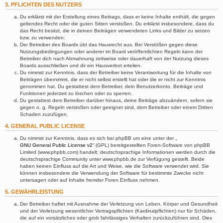
3. PFLICHTEN DES NUTZERS
Du erklärst mit der Erstellung eines Beitrags, dass er keine Inhalte enthält, die gegen
geltendes Recht oder die guten Sitten verstoßen. Du erklärst insbesondere, dass du
das Recht besitzt, die in deinen Beiträgen verwendeten Links und Bilder zu setzen
bzw. zu verwenden.
Der Betreiber des Boards übt das Hausrecht aus. Bei Verstößen gegen diese
Nutzungsbedingungen oder anderer im Board veröffentlichten Regeln kann der
Betreiber dich nach Abmahnung zeitweise oder dauerhaft von der Nutzung dieses
Boards ausschließen und dir ein Hausverbot erteilen.
Du nimmst zur Kenntnis, dass der Betreiber keine Verantwortung für die Inhalte von
Beiträgen übernimmt, die er nicht selbst erstellt hat oder die er nicht zur Kenntnis
genommen hat. Du gestattest dem Betreiber, dein Benutzerkonto, Beiträge und
Funktionen jederzeit zu löschen oder zu sperren.
Du gestattest dem Betreiber darüber hinaus, deine Beiträge abzuändern, sofern sie
gegen o. g. Regeln verstoßen oder geeignet sind, dem Betreiber oder einem Dritten
Schaden zuzufügen.
4. GENERAL PUBLIC LICENSE
Du nimmst zur Kenntnis, dass es sich bei phpBB um eine unter der „
GNU General Public License v2
“ (GPL) bereitgestellten Foren-Software von phpBB
Limited (www.phpbb.com) handelt; deutschsprachige Informationen werden durch die
deutschsprachige Community unter www.phpbb.de zur Verfügung gestellt. Beide
haben keinen Einfluss auf die Art und Weise, wie die Software verwendet wird. Sie
können insbesondere die Verwendung der Software für bestimmte Zwecke nicht
untersagen oder auf Inhalte fremder Foren Einfluss nehmen.
5. GEWÄHRLEISTUNG
Der Betreiber haftet mit Ausnahme der Verletzung von Leben, Körper und Gesundheit
und der Verletzung wesentlicher Vertragspflichten (Kardinalpflichten) nur für Schäden,
die auf ein vorsätzliches oder grob fahrlässiges Verhalten zurückzuführen sind. Dies