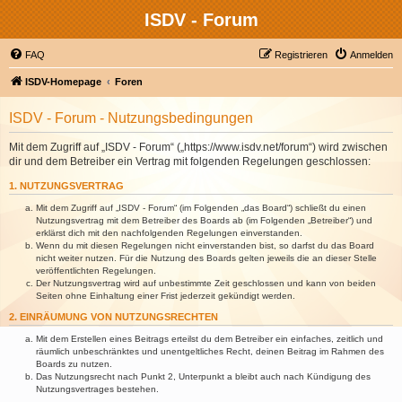
ISDV - Forum
FAQ
Registrieren
Anmelden
ISDV-Homepage
Foren
ISDV - Forum - Nutzungsbedingungen
Mit dem Zugriff auf „ISDV - Forum“ („https://www.isdv.net/forum“) wird zwischen
dir und dem Betreiber ein Vertrag mit folgenden Regelungen geschlossen:
1. NUTZUNGSVERTRAG
Mit dem Zugriff auf „ISDV - Forum“ (im Folgenden „das Board“) schließt du einen
Nutzungsvertrag mit dem Betreiber des Boards ab (im Folgenden „Betreiber“) und
erklärst dich mit den nachfolgenden Regelungen einverstanden.
Wenn du mit diesen Regelungen nicht einverstanden bist, so darfst du das Board
nicht weiter nutzen. Für die Nutzung des Boards gelten jeweils die an dieser Stelle
veröffentlichten Regelungen.
Der Nutzungsvertrag wird auf unbestimmte Zeit geschlossen und kann von beiden
Seiten ohne Einhaltung einer Frist jederzeit gekündigt werden.
2. EINRÄUMUNG VON NUTZUNGSRECHTEN
Mit dem Erstellen eines Beitrags erteilst du dem Betreiber ein einfaches, zeitlich und
räumlich unbeschränktes und unentgeltliches Recht, deinen Beitrag im Rahmen des
Boards zu nutzen.
Das Nutzungsrecht nach Punkt 2, Unterpunkt a bleibt auch nach Kündigung des
Nutzungsvertrages bestehen.