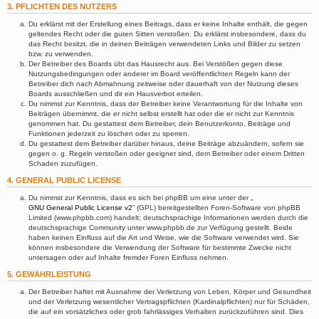
3. PFLICHTEN DES NUTZERS
Du erklärst mit der Erstellung eines Beitrags, dass er keine Inhalte enthält, die gegen
geltendes Recht oder die guten Sitten verstoßen. Du erklärst insbesondere, dass du
das Recht besitzt, die in deinen Beiträgen verwendeten Links und Bilder zu setzen
bzw. zu verwenden.
Der Betreiber des Boards übt das Hausrecht aus. Bei Verstößen gegen diese
Nutzungsbedingungen oder anderer im Board veröffentlichten Regeln kann der
Betreiber dich nach Abmahnung zeitweise oder dauerhaft von der Nutzung dieses
Boards ausschließen und dir ein Hausverbot erteilen.
Du nimmst zur Kenntnis, dass der Betreiber keine Verantwortung für die Inhalte von
Beiträgen übernimmt, die er nicht selbst erstellt hat oder die er nicht zur Kenntnis
genommen hat. Du gestattest dem Betreiber, dein Benutzerkonto, Beiträge und
Funktionen jederzeit zu löschen oder zu sperren.
Du gestattest dem Betreiber darüber hinaus, deine Beiträge abzuändern, sofern sie
gegen o. g. Regeln verstoßen oder geeignet sind, dem Betreiber oder einem Dritten
Schaden zuzufügen.
4. GENERAL PUBLIC LICENSE
Du nimmst zur Kenntnis, dass es sich bei phpBB um eine unter der „
GNU General Public License v2
“ (GPL) bereitgestellten Foren-Software von phpBB
Limited (www.phpbb.com) handelt; deutschsprachige Informationen werden durch die
deutschsprachige Community unter www.phpbb.de zur Verfügung gestellt. Beide
haben keinen Einfluss auf die Art und Weise, wie die Software verwendet wird. Sie
können insbesondere die Verwendung der Software für bestimmte Zwecke nicht
untersagen oder auf Inhalte fremder Foren Einfluss nehmen.
5. GEWÄHRLEISTUNG
Der Betreiber haftet mit Ausnahme der Verletzung von Leben, Körper und Gesundheit
und der Verletzung wesentlicher Vertragspflichten (Kardinalpflichten) nur für Schäden,
die auf ein vorsätzliches oder grob fahrlässiges Verhalten zurückzuführen sind. Dies