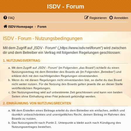
ISDV - Forum
FAQ
Registrieren
Anmelden
ISDV-Homepage
Foren
ISDV - Forum - Nutzungsbedingungen
Mit dem Zugriff auf „ISDV - Forum“ („https://www.isdv.net/forum“) wird zwischen
dir und dem Betreiber ein Vertrag mit folgenden Regelungen geschlossen:
1. NUTZUNGSVERTRAG
Mit dem Zugriff auf „ISDV - Forum“ (im Folgenden „das Board“) schließt du einen
Nutzungsvertrag mit dem Betreiber des Boards ab (im Folgenden „Betreiber“) und
erklärst dich mit den nachfolgenden Regelungen einverstanden.
Wenn du mit diesen Regelungen nicht einverstanden bist, so darfst du das Board
nicht weiter nutzen. Für die Nutzung des Boards gelten jeweils die an dieser Stelle
veröffentlichten Regelungen.
Der Nutzungsvertrag wird auf unbestimmte Zeit geschlossen und kann von beiden
Seiten ohne Einhaltung einer Frist jederzeit gekündigt werden.
2. EINRÄUMUNG VON NUTZUNGSRECHTEN
Mit dem Erstellen eines Beitrags erteilst du dem Betreiber ein einfaches, zeitlich und
räumlich unbeschränktes und unentgeltliches Recht, deinen Beitrag im Rahmen des
Boards zu nutzen.
Das Nutzungsrecht nach Punkt 2, Unterpunkt a bleibt auch nach Kündigung des
Nutzungsvertrages bestehen.