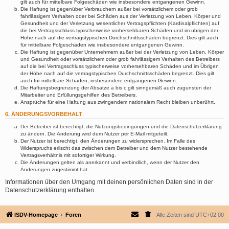
gilt auch für mittelbare Folgeschäden wie insbesondere entgangenen Gewinn.
Die Haftung ist gegenüber Verbrauchern außer bei vorsätzlichem oder grob
fahrlässigem Verhalten oder bei Schäden aus der Verletzung von Leben, Körper und
Gesundheit und der Verletzung wesentlicher Vertragspflichten (Kardinalpflichten) auf
die bei Vertragsschluss typischerweise vorhersehbaren Schäden und im übrigen der
Höhe nach auf die vertragstypischen Durchschnittsschäden begrenzt. Dies gilt auch
für mittelbare Folgeschäden wie insbesondere entgangenen Gewinn.
Die Haftung ist gegenüber Unternehmern außer bei der Verletzung von Leben, Körper
und Gesundheit oder vorsätzlichem oder grob fahrlässigem Verhalten des Betreibers
auf die bei Vertragsschluss typischerweise vorhersehbaren Schäden und im Übrigen
der Höhe nach auf die vertragstypischen Durchschnittsschäden begrenzt. Dies gilt
auch für mittelbare Schäden, insbesondere entgangenen Gewinn.
Die Haftungsbegrenzung der Absätze a bis c gilt sinngemäß auch zugunsten der
Mitarbeiter und Erfüllungsgehilfen des Betreibers.
Ansprüche für eine Haftung aus zwingendem nationalem Recht bleiben unberührt.
6. ÄNDERUNGSVORBEHALT
Der Betreiber ist berechtigt, die Nutzungsbedingungen und die Datenschutzerklärung
zu ändern. Die Änderung wird dem Nutzer per E-Mail mitgeteilt.
Der Nutzer ist berechtigt, den Änderungen zu widersprechen. Im Falle des
Widerspruchs erlischt das zwischen dem Betreiber und dem Nutzer bestehende
Vertragsverhältnis mit sofortiger Wirkung.
Die Änderungen gelten als anerkannt und verbindlich, wenn der Nutzer den
Änderungen zugestimmt hat.
Informationen über den Umgang mit deinen persönlichen Daten sind in der
Datenschutzerklärung enthalten.
ISDV-Homepage
Foren
Alle Zeiten sind
UTC+02:00