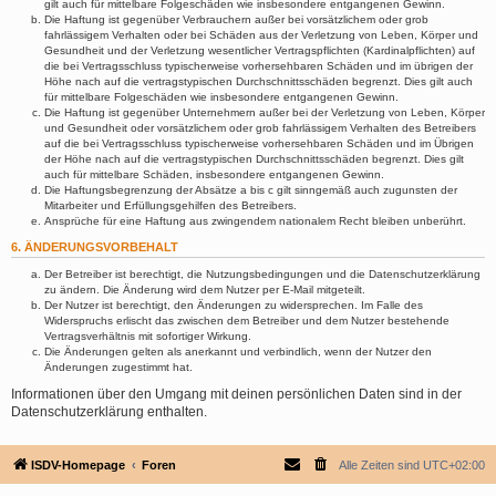
gilt auch für mittelbare Folgeschäden wie insbesondere entgangenen Gewinn.
Die Haftung ist gegenüber Verbrauchern außer bei vorsätzlichem oder grob
fahrlässigem Verhalten oder bei Schäden aus der Verletzung von Leben, Körper und
Gesundheit und der Verletzung wesentlicher Vertragspflichten (Kardinalpflichten) auf
die bei Vertragsschluss typischerweise vorhersehbaren Schäden und im übrigen der
Höhe nach auf die vertragstypischen Durchschnittsschäden begrenzt. Dies gilt auch
für mittelbare Folgeschäden wie insbesondere entgangenen Gewinn.
Die Haftung ist gegenüber Unternehmern außer bei der Verletzung von Leben, Körper
und Gesundheit oder vorsätzlichem oder grob fahrlässigem Verhalten des Betreibers
auf die bei Vertragsschluss typischerweise vorhersehbaren Schäden und im Übrigen
der Höhe nach auf die vertragstypischen Durchschnittsschäden begrenzt. Dies gilt
auch für mittelbare Schäden, insbesondere entgangenen Gewinn.
Die Haftungsbegrenzung der Absätze a bis c gilt sinngemäß auch zugunsten der
Mitarbeiter und Erfüllungsgehilfen des Betreibers.
Ansprüche für eine Haftung aus zwingendem nationalem Recht bleiben unberührt.
6. ÄNDERUNGSVORBEHALT
Der Betreiber ist berechtigt, die Nutzungsbedingungen und die Datenschutzerklärung
zu ändern. Die Änderung wird dem Nutzer per E-Mail mitgeteilt.
Der Nutzer ist berechtigt, den Änderungen zu widersprechen. Im Falle des
Widerspruchs erlischt das zwischen dem Betreiber und dem Nutzer bestehende
Vertragsverhältnis mit sofortiger Wirkung.
Die Änderungen gelten als anerkannt und verbindlich, wenn der Nutzer den
Änderungen zugestimmt hat.
Informationen über den Umgang mit deinen persönlichen Daten sind in der
Datenschutzerklärung enthalten.
ISDV-Homepage
Foren
Alle Zeiten sind
UTC+02:00