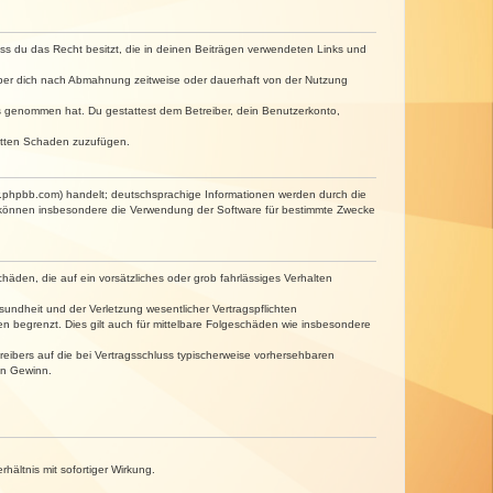
dass du das Recht besitzt, die in deinen Beiträgen verwendeten Links und
iber dich nach Abmahnung zeitweise oder dauerhaft von der Nutzung
tnis genommen hat. Du gestattest dem Betreiber, dein Benutzerkonto,
ritten Schaden zuzufügen.
w.phpbb.com) handelt; deutschsprachige Informationen werden durch die
e können insbesondere die Verwendung der Software für bestimmte Zwecke
häden, die auf ein vorsätzliches oder grob fahrlässiges Verhalten
undheit und der Verletzung wesentlicher Vertragspflichten
n begrenzt. Dies gilt auch für mittelbare Folgeschäden wie insbesondere
eibers auf die bei Vertragsschluss typischerweise vorhersehbaren
en Gewinn.
ältnis mit sofortiger Wirkung.