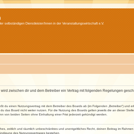
m
r selbständigen Dienstleister/Innen in der Veranstaltungswirtschaft e.V.
m“) wird zwischen dir und dem Betreiber ein Vertrag mit folgenden Regelungen gesch
ließt du einen Nutzungsvertrag mit dem Betreiber des Boards ab (im Folgenden „Betreiber“) und 
du das Board nicht weiter nutzen. Für die Nutzung des Boards gelten jeweils die an dieser Stell
n von beiden Seiten ohne Einhaltung einer Frist jederzeit gekündigt werden.
faches, zeitlich und räumlich unbeschränktes und unentgeltliches Recht, deinen Beitrag im Rahme
Kündigung des Nutzungsvertrages bestehen.