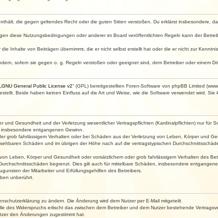
e enthält, die gegen geltendes Recht oder die guten Sitten verstoßen. Du erklärst insbesondere, 
egen diese Nutzungsbedingungen oder anderer im Board veröffentlichten Regeln kann der Betre
die Inhalte von Beiträgen übernimmt, die er nicht selbst erstellt hat oder die er nicht zur Kenn
ndern, sofern sie gegen o. g. Regeln verstoßen oder geeignet sind, dem Betreiber oder einem D
„
GNU General Public License v2
“ (GPL) bereitgestellten Foren-Software von phpBB Limited (ww
ellt. Beide haben keinen Einfluss auf die Art und Weise, wie die Software verwendet wird. Si
 und Gesundheit und der Verletzung wesentlicher Vertragspflichten (Kardinalpflichten) nur für Sc
wie insbesondere entgangenen Gewinn.
der grob fahrlässigem Verhalten oder bei Schäden aus der Verletzung von Leben, Körper und Ges
rhersehbaren Schäden und im übrigen der Höhe nach auf die vertragstypischen Durchschnittsschäde
von Leben, Körper und Gesundheit oder vorsätzlichem oder grob fahrlässigem Verhalten des Betr
Durchschnittsschäden begrenzt. Dies gilt auch für mittelbare Schäden, insbesondere entgangen
gunsten der Mitarbeiter und Erfüllungsgehilfen des Betreibers.
ben unberührt.
enschutzerklärung zu ändern. Die Änderung wird dem Nutzer per E-Mail mitgeteilt.
lle des Widerspruchs erlischt das zwischen dem Betreiber und dem Nutzer bestehende Vertragsverh
utzer den Änderungen zugestimmt hat.