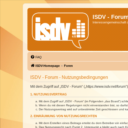
ISDV - Foru
Interessengemeinschaft de
FAQ
ISDV-Homepage
Foren
ISDV - Forum - Nutzungsbedingungen
Mit dem Zugriff auf „ISDV - Forum“ („https://www.isdv.net/foru
1. NUTZUNGSVERTRAG
Mit dem Zugriff auf „ISDV - Forum“ (im Folgenden „das Board“) sch
Wenn du mit diesen Regelungen nicht einverstanden bist, so darfst 
Der Nutzungsvertrag wird auf unbestimmte Zeit geschlossen und kan
2. EINRÄUMUNG VON NUTZUNGSRECHTEN
Mit dem Erstellen eines Beitrags erteilst du dem Betreiber ein ein
Das Nutzungsrecht nach Punkt 2, Unterpunkt a bleibt auch nach 