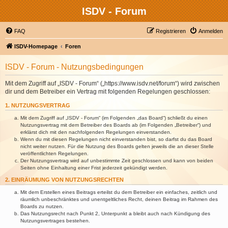
ISDV - Forum
FAQ
Registrieren
Anmelden
ISDV-Homepage
Foren
ISDV - Forum - Nutzungsbedingungen
Mit dem Zugriff auf „ISDV - Forum“ („https://www.isdv.net/forum“) wird zwischen
dir und dem Betreiber ein Vertrag mit folgenden Regelungen geschlossen:
1. NUTZUNGSVERTRAG
Mit dem Zugriff auf „ISDV - Forum“ (im Folgenden „das Board“) schließt du einen
Nutzungsvertrag mit dem Betreiber des Boards ab (im Folgenden „Betreiber“) und
erklärst dich mit den nachfolgenden Regelungen einverstanden.
Wenn du mit diesen Regelungen nicht einverstanden bist, so darfst du das Board
nicht weiter nutzen. Für die Nutzung des Boards gelten jeweils die an dieser Stelle
veröffentlichten Regelungen.
Der Nutzungsvertrag wird auf unbestimmte Zeit geschlossen und kann von beiden
Seiten ohne Einhaltung einer Frist jederzeit gekündigt werden.
2. EINRÄUMUNG VON NUTZUNGSRECHTEN
Mit dem Erstellen eines Beitrags erteilst du dem Betreiber ein einfaches, zeitlich und
räumlich unbeschränktes und unentgeltliches Recht, deinen Beitrag im Rahmen des
Boards zu nutzen.
Das Nutzungsrecht nach Punkt 2, Unterpunkt a bleibt auch nach Kündigung des
Nutzungsvertrages bestehen.