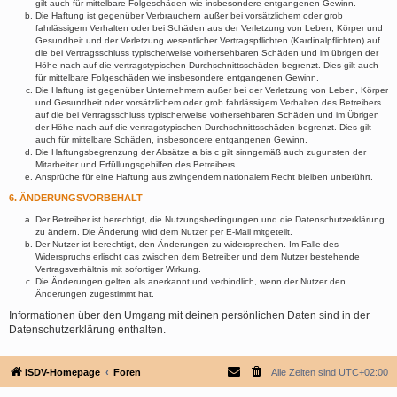
gilt auch für mittelbare Folgeschäden wie insbesondere entgangenen Gewinn.
Die Haftung ist gegenüber Verbrauchern außer bei vorsätzlichem oder grob
fahrlässigem Verhalten oder bei Schäden aus der Verletzung von Leben, Körper und
Gesundheit und der Verletzung wesentlicher Vertragspflichten (Kardinalpflichten) auf
die bei Vertragsschluss typischerweise vorhersehbaren Schäden und im übrigen der
Höhe nach auf die vertragstypischen Durchschnittsschäden begrenzt. Dies gilt auch
für mittelbare Folgeschäden wie insbesondere entgangenen Gewinn.
Die Haftung ist gegenüber Unternehmern außer bei der Verletzung von Leben, Körper
und Gesundheit oder vorsätzlichem oder grob fahrlässigem Verhalten des Betreibers
auf die bei Vertragsschluss typischerweise vorhersehbaren Schäden und im Übrigen
der Höhe nach auf die vertragstypischen Durchschnittsschäden begrenzt. Dies gilt
auch für mittelbare Schäden, insbesondere entgangenen Gewinn.
Die Haftungsbegrenzung der Absätze a bis c gilt sinngemäß auch zugunsten der
Mitarbeiter und Erfüllungsgehilfen des Betreibers.
Ansprüche für eine Haftung aus zwingendem nationalem Recht bleiben unberührt.
6. ÄNDERUNGSVORBEHALT
Der Betreiber ist berechtigt, die Nutzungsbedingungen und die Datenschutzerklärung
zu ändern. Die Änderung wird dem Nutzer per E-Mail mitgeteilt.
Der Nutzer ist berechtigt, den Änderungen zu widersprechen. Im Falle des
Widerspruchs erlischt das zwischen dem Betreiber und dem Nutzer bestehende
Vertragsverhältnis mit sofortiger Wirkung.
Die Änderungen gelten als anerkannt und verbindlich, wenn der Nutzer den
Änderungen zugestimmt hat.
Informationen über den Umgang mit deinen persönlichen Daten sind in der
Datenschutzerklärung enthalten.
ISDV-Homepage
Foren
Alle Zeiten sind
UTC+02:00