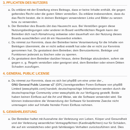
3. PFLICHTEN DES NUTZERS
Du erklärst mit der Erstellung eines Beitrags, dass er keine Inhalte enthält, die gegen
geltendes Recht oder die guten Sitten verstoßen. Du erklärst insbesondere, dass du
das Recht besitzt, die in deinen Beiträgen verwendeten Links und Bilder zu setzen
bzw. zu verwenden.
Der Betreiber des Boards übt das Hausrecht aus. Bei Verstößen gegen diese
Nutzungsbedingungen oder anderer im Board veröffentlichten Regeln kann der
Betreiber dich nach Abmahnung zeitweise oder dauerhaft von der Nutzung dieses
Boards ausschließen und dir ein Hausverbot erteilen.
Du nimmst zur Kenntnis, dass der Betreiber keine Verantwortung für die Inhalte von
Beiträgen übernimmt, die er nicht selbst erstellt hat oder die er nicht zur Kenntnis
genommen hat. Du gestattest dem Betreiber, dein Benutzerkonto, Beiträge und
Funktionen jederzeit zu löschen oder zu sperren.
Du gestattest dem Betreiber darüber hinaus, deine Beiträge abzuändern, sofern sie
gegen o. g. Regeln verstoßen oder geeignet sind, dem Betreiber oder einem Dritten
Schaden zuzufügen.
4. GENERAL PUBLIC LICENSE
Du nimmst zur Kenntnis, dass es sich bei phpBB um eine unter der „
GNU General Public License v2
“ (GPL) bereitgestellten Foren-Software von phpBB
Limited (www.phpbb.com) handelt; deutschsprachige Informationen werden durch die
deutschsprachige Community unter www.phpbb.de zur Verfügung gestellt. Beide
haben keinen Einfluss auf die Art und Weise, wie die Software verwendet wird. Sie
können insbesondere die Verwendung der Software für bestimmte Zwecke nicht
untersagen oder auf Inhalte fremder Foren Einfluss nehmen.
5. GEWÄHRLEISTUNG
Der Betreiber haftet mit Ausnahme der Verletzung von Leben, Körper und Gesundheit
und der Verletzung wesentlicher Vertragspflichten (Kardinalpflichten) nur für Schäden,
die auf ein vorsätzliches oder grob fahrlässiges Verhalten zurückzuführen sind. Dies