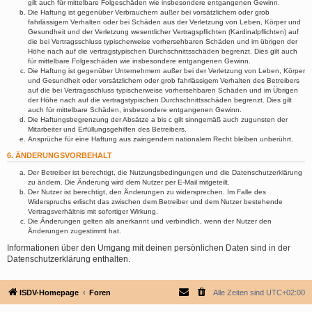
gilt auch für mittelbare Folgeschäden wie insbesondere entgangenen Gewinn.
Die Haftung ist gegenüber Verbrauchern außer bei vorsätzlichem oder grob
fahrlässigem Verhalten oder bei Schäden aus der Verletzung von Leben, Körper und
Gesundheit und der Verletzung wesentlicher Vertragspflichten (Kardinalpflichten) auf
die bei Vertragsschluss typischerweise vorhersehbaren Schäden und im übrigen der
Höhe nach auf die vertragstypischen Durchschnittsschäden begrenzt. Dies gilt auch
für mittelbare Folgeschäden wie insbesondere entgangenen Gewinn.
Die Haftung ist gegenüber Unternehmern außer bei der Verletzung von Leben, Körper
und Gesundheit oder vorsätzlichem oder grob fahrlässigem Verhalten des Betreibers
auf die bei Vertragsschluss typischerweise vorhersehbaren Schäden und im Übrigen
der Höhe nach auf die vertragstypischen Durchschnittsschäden begrenzt. Dies gilt
auch für mittelbare Schäden, insbesondere entgangenen Gewinn.
Die Haftungsbegrenzung der Absätze a bis c gilt sinngemäß auch zugunsten der
Mitarbeiter und Erfüllungsgehilfen des Betreibers.
Ansprüche für eine Haftung aus zwingendem nationalem Recht bleiben unberührt.
6. ÄNDERUNGSVORBEHALT
Der Betreiber ist berechtigt, die Nutzungsbedingungen und die Datenschutzerklärung
zu ändern. Die Änderung wird dem Nutzer per E-Mail mitgeteilt.
Der Nutzer ist berechtigt, den Änderungen zu widersprechen. Im Falle des
Widerspruchs erlischt das zwischen dem Betreiber und dem Nutzer bestehende
Vertragsverhältnis mit sofortiger Wirkung.
Die Änderungen gelten als anerkannt und verbindlich, wenn der Nutzer den
Änderungen zugestimmt hat.
Informationen über den Umgang mit deinen persönlichen Daten sind in der
Datenschutzerklärung enthalten.
ISDV-Homepage
Foren
Alle Zeiten sind
UTC+02:00