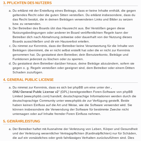
3. PFLICHTEN DES NUTZERS
Du erklärst mit der Erstellung eines Beitrags, dass er keine Inhalte enthält, die gegen
geltendes Recht oder die guten Sitten verstoßen. Du erklärst insbesondere, dass du
das Recht besitzt, die in deinen Beiträgen verwendeten Links und Bilder zu setzen
bzw. zu verwenden.
Der Betreiber des Boards übt das Hausrecht aus. Bei Verstößen gegen diese
Nutzungsbedingungen oder anderer im Board veröffentlichten Regeln kann der
Betreiber dich nach Abmahnung zeitweise oder dauerhaft von der Nutzung dieses
Boards ausschließen und dir ein Hausverbot erteilen.
Du nimmst zur Kenntnis, dass der Betreiber keine Verantwortung für die Inhalte von
Beiträgen übernimmt, die er nicht selbst erstellt hat oder die er nicht zur Kenntnis
genommen hat. Du gestattest dem Betreiber, dein Benutzerkonto, Beiträge und
Funktionen jederzeit zu löschen oder zu sperren.
Du gestattest dem Betreiber darüber hinaus, deine Beiträge abzuändern, sofern sie
gegen o. g. Regeln verstoßen oder geeignet sind, dem Betreiber oder einem Dritten
Schaden zuzufügen.
4. GENERAL PUBLIC LICENSE
Du nimmst zur Kenntnis, dass es sich bei phpBB um eine unter der „
GNU General Public License v2
“ (GPL) bereitgestellten Foren-Software von phpBB
Limited (www.phpbb.com) handelt; deutschsprachige Informationen werden durch die
deutschsprachige Community unter www.phpbb.de zur Verfügung gestellt. Beide
haben keinen Einfluss auf die Art und Weise, wie die Software verwendet wird. Sie
können insbesondere die Verwendung der Software für bestimmte Zwecke nicht
untersagen oder auf Inhalte fremder Foren Einfluss nehmen.
5. GEWÄHRLEISTUNG
Der Betreiber haftet mit Ausnahme der Verletzung von Leben, Körper und Gesundheit
und der Verletzung wesentlicher Vertragspflichten (Kardinalpflichten) nur für Schäden,
die auf ein vorsätzliches oder grob fahrlässiges Verhalten zurückzuführen sind. Dies