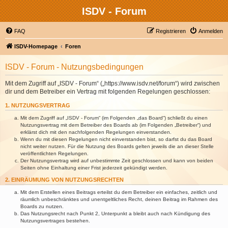
ISDV - Forum
FAQ
Registrieren
Anmelden
ISDV-Homepage
Foren
ISDV - Forum - Nutzungsbedingungen
Mit dem Zugriff auf „ISDV - Forum“ („https://www.isdv.net/forum“) wird zwischen
dir und dem Betreiber ein Vertrag mit folgenden Regelungen geschlossen:
1. NUTZUNGSVERTRAG
Mit dem Zugriff auf „ISDV - Forum“ (im Folgenden „das Board“) schließt du einen
Nutzungsvertrag mit dem Betreiber des Boards ab (im Folgenden „Betreiber“) und
erklärst dich mit den nachfolgenden Regelungen einverstanden.
Wenn du mit diesen Regelungen nicht einverstanden bist, so darfst du das Board
nicht weiter nutzen. Für die Nutzung des Boards gelten jeweils die an dieser Stelle
veröffentlichten Regelungen.
Der Nutzungsvertrag wird auf unbestimmte Zeit geschlossen und kann von beiden
Seiten ohne Einhaltung einer Frist jederzeit gekündigt werden.
2. EINRÄUMUNG VON NUTZUNGSRECHTEN
Mit dem Erstellen eines Beitrags erteilst du dem Betreiber ein einfaches, zeitlich und
räumlich unbeschränktes und unentgeltliches Recht, deinen Beitrag im Rahmen des
Boards zu nutzen.
Das Nutzungsrecht nach Punkt 2, Unterpunkt a bleibt auch nach Kündigung des
Nutzungsvertrages bestehen.