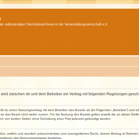
m
r selbständigen Dienstleister/Innen in der Veranstaltungswirtschaft e.V.
m“) wird zwischen dir und dem Betreiber ein Vertrag mit folgenden Regelungen gesch
ließt du einen Nutzungsvertrag mit dem Betreiber des Boards ab (im Folgenden „Betreiber“) und 
du das Board nicht weiter nutzen. Für die Nutzung des Boards gelten jeweils die an dieser Stell
n von beiden Seiten ohne Einhaltung einer Frist jederzeit gekündigt werden.
faches, zeitlich und räumlich unbeschränktes und unentgeltliches Recht, deinen Beitrag im Rahme
Kündigung des Nutzungsvertrages bestehen.