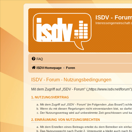
ISDV - Foru
Interessengemeinschaft de
FAQ
ISDV-Homepage
Foren
ISDV - Forum - Nutzungsbedingungen
Mit dem Zugriff auf „ISDV - Forum“ („https://www.isdv.net/foru
1. NUTZUNGSVERTRAG
Mit dem Zugriff auf „ISDV - Forum“ (im Folgenden „das Board“) sch
Wenn du mit diesen Regelungen nicht einverstanden bist, so darfst 
Der Nutzungsvertrag wird auf unbestimmte Zeit geschlossen und kan
2. EINRÄUMUNG VON NUTZUNGSRECHTEN
Mit dem Erstellen eines Beitrags erteilst du dem Betreiber ein ein
Das Nutzungsrecht nach Punkt 2, Unterpunkt a bleibt auch nach 