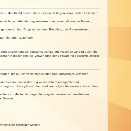
dass du das Recht besitzt, die in deinen Beiträgen verwendeten Links und
iber dich nach Abmahnung zeitweise oder dauerhaft von der Nutzung
tnis genommen hat. Du gestattest dem Betreiber, dein Benutzerkonto,
ritten Schaden zuzufügen.
w.phpbb.com) handelt; deutschsprachige Informationen werden durch die
e können insbesondere die Verwendung der Software für bestimmte Zwecke
häden, die auf ein vorsätzliches oder grob fahrlässiges Verhalten
undheit und der Verletzung wesentlicher Vertragspflichten
n begrenzt. Dies gilt auch für mittelbare Folgeschäden wie insbesondere
eibers auf die bei Vertragsschluss typischerweise vorhersehbaren
en Gewinn.
ältnis mit sofortiger Wirkung.