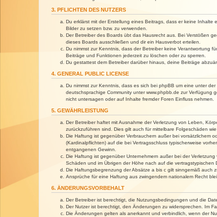
3. PFLICHTEN DES NUTZERS
Du erklärst mit der Erstellung eines Beitrags, dass er keine Inhalt
Bilder zu setzen bzw. zu verwenden.
Der Betreiber des Boards übt das Hausrecht aus. Bei Verstößen g
dieses Boards ausschließen und dir ein Hausverbot erteilen.
Du nimmst zur Kenntnis, dass der Betreiber keine Verantwortung für 
Beiträge und Funktionen jederzeit zu löschen oder zu sperren.
Du gestattest dem Betreiber darüber hinaus, deine Beiträge abzuä
4. GENERAL PUBLIC LICENSE
Du nimmst zur Kenntnis, dass es sich bei phpBB um eine unter der 
deutschsprachige Community unter www.phpbb.de zur Verfügung gest
nicht untersagen oder auf Inhalte fremder Foren Einfluss nehmen.
5. GEWÄHRLEISTUNG
Der Betreiber haftet mit Ausnahme der Verletzung von Leben, Körper
zurückzuführen sind. Dies gilt auch für mittelbare Folgeschäden 
Die Haftung ist gegenüber Verbrauchern außer bei vorsätzlichem o
(Kardinalpflichten) auf die bei Vertragsschluss typischerweise vo
entgangenen Gewinn.
Die Haftung ist gegenüber Unternehmern außer bei der Verletzung 
Schäden und im Übrigen der Höhe nach auf die vertragstypischen 
Die Haftungsbegrenzung der Absätze a bis c gilt sinngemäß auch zu
Ansprüche für eine Haftung aus zwingendem nationalem Recht blei
6. ÄNDERUNGSVORBEHALT
Der Betreiber ist berechtigt, die Nutzungsbedingungen und die Dat
Der Nutzer ist berechtigt, den Änderungen zu widersprechen. Im Fa
Die Änderungen gelten als anerkannt und verbindlich, wenn der N