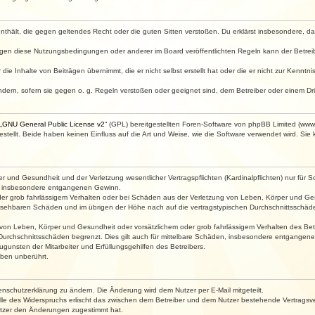
e enthält, die gegen geltendes Recht oder die guten Sitten verstoßen. Du erklärst insbesondere, 
egen diese Nutzungsbedingungen oder anderer im Board veröffentlichten Regeln kann der Betre
die Inhalte von Beiträgen übernimmt, die er nicht selbst erstellt hat oder die er nicht zur Kenn
ndern, sofern sie gegen o. g. Regeln verstoßen oder geeignet sind, dem Betreiber oder einem D
„
GNU General Public License v2
“ (GPL) bereitgestellten Foren-Software von phpBB Limited (ww
ellt. Beide haben keinen Einfluss auf die Art und Weise, wie die Software verwendet wird. Si
 und Gesundheit und der Verletzung wesentlicher Vertragspflichten (Kardinalpflichten) nur für Sc
wie insbesondere entgangenen Gewinn.
der grob fahrlässigem Verhalten oder bei Schäden aus der Verletzung von Leben, Körper und Ges
rhersehbaren Schäden und im übrigen der Höhe nach auf die vertragstypischen Durchschnittsschäde
von Leben, Körper und Gesundheit oder vorsätzlichem oder grob fahrlässigem Verhalten des Betr
Durchschnittsschäden begrenzt. Dies gilt auch für mittelbare Schäden, insbesondere entgangen
gunsten der Mitarbeiter und Erfüllungsgehilfen des Betreibers.
ben unberührt.
enschutzerklärung zu ändern. Die Änderung wird dem Nutzer per E-Mail mitgeteilt.
lle des Widerspruchs erlischt das zwischen dem Betreiber und dem Nutzer bestehende Vertragsverh
utzer den Änderungen zugestimmt hat.