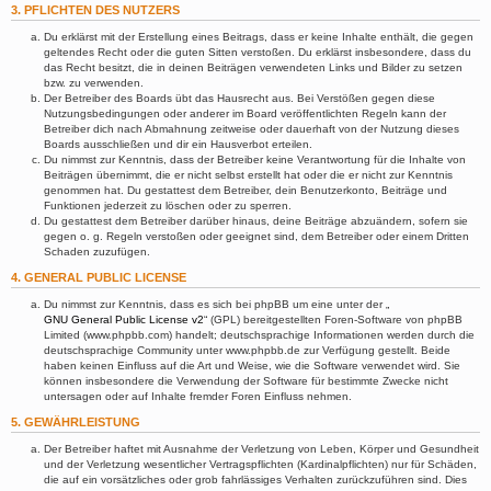
3. PFLICHTEN DES NUTZERS
Du erklärst mit der Erstellung eines Beitrags, dass er keine Inhalte enthält, die gegen
geltendes Recht oder die guten Sitten verstoßen. Du erklärst insbesondere, dass du
das Recht besitzt, die in deinen Beiträgen verwendeten Links und Bilder zu setzen
bzw. zu verwenden.
Der Betreiber des Boards übt das Hausrecht aus. Bei Verstößen gegen diese
Nutzungsbedingungen oder anderer im Board veröffentlichten Regeln kann der
Betreiber dich nach Abmahnung zeitweise oder dauerhaft von der Nutzung dieses
Boards ausschließen und dir ein Hausverbot erteilen.
Du nimmst zur Kenntnis, dass der Betreiber keine Verantwortung für die Inhalte von
Beiträgen übernimmt, die er nicht selbst erstellt hat oder die er nicht zur Kenntnis
genommen hat. Du gestattest dem Betreiber, dein Benutzerkonto, Beiträge und
Funktionen jederzeit zu löschen oder zu sperren.
Du gestattest dem Betreiber darüber hinaus, deine Beiträge abzuändern, sofern sie
gegen o. g. Regeln verstoßen oder geeignet sind, dem Betreiber oder einem Dritten
Schaden zuzufügen.
4. GENERAL PUBLIC LICENSE
Du nimmst zur Kenntnis, dass es sich bei phpBB um eine unter der „
GNU General Public License v2
“ (GPL) bereitgestellten Foren-Software von phpBB
Limited (www.phpbb.com) handelt; deutschsprachige Informationen werden durch die
deutschsprachige Community unter www.phpbb.de zur Verfügung gestellt. Beide
haben keinen Einfluss auf die Art und Weise, wie die Software verwendet wird. Sie
können insbesondere die Verwendung der Software für bestimmte Zwecke nicht
untersagen oder auf Inhalte fremder Foren Einfluss nehmen.
5. GEWÄHRLEISTUNG
Der Betreiber haftet mit Ausnahme der Verletzung von Leben, Körper und Gesundheit
und der Verletzung wesentlicher Vertragspflichten (Kardinalpflichten) nur für Schäden,
die auf ein vorsätzliches oder grob fahrlässiges Verhalten zurückzuführen sind. Dies