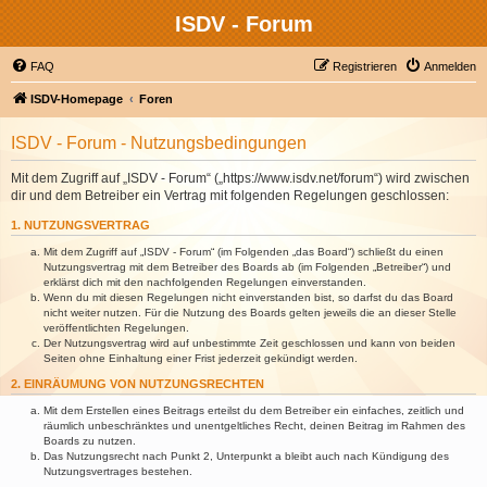
ISDV - Forum
FAQ
Registrieren
Anmelden
ISDV-Homepage
Foren
ISDV - Forum - Nutzungsbedingungen
Mit dem Zugriff auf „ISDV - Forum“ („https://www.isdv.net/forum“) wird zwischen
dir und dem Betreiber ein Vertrag mit folgenden Regelungen geschlossen:
1. NUTZUNGSVERTRAG
Mit dem Zugriff auf „ISDV - Forum“ (im Folgenden „das Board“) schließt du einen
Nutzungsvertrag mit dem Betreiber des Boards ab (im Folgenden „Betreiber“) und
erklärst dich mit den nachfolgenden Regelungen einverstanden.
Wenn du mit diesen Regelungen nicht einverstanden bist, so darfst du das Board
nicht weiter nutzen. Für die Nutzung des Boards gelten jeweils die an dieser Stelle
veröffentlichten Regelungen.
Der Nutzungsvertrag wird auf unbestimmte Zeit geschlossen und kann von beiden
Seiten ohne Einhaltung einer Frist jederzeit gekündigt werden.
2. EINRÄUMUNG VON NUTZUNGSRECHTEN
Mit dem Erstellen eines Beitrags erteilst du dem Betreiber ein einfaches, zeitlich und
räumlich unbeschränktes und unentgeltliches Recht, deinen Beitrag im Rahmen des
Boards zu nutzen.
Das Nutzungsrecht nach Punkt 2, Unterpunkt a bleibt auch nach Kündigung des
Nutzungsvertrages bestehen.