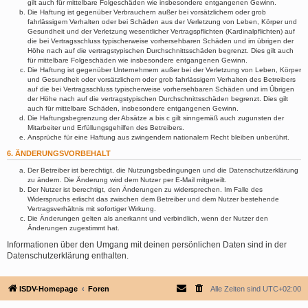
gilt auch für mittelbare Folgeschäden wie insbesondere entgangenen Gewinn.
Die Haftung ist gegenüber Verbrauchern außer bei vorsätzlichem oder grob
fahrlässigem Verhalten oder bei Schäden aus der Verletzung von Leben, Körper und
Gesundheit und der Verletzung wesentlicher Vertragspflichten (Kardinalpflichten) auf
die bei Vertragsschluss typischerweise vorhersehbaren Schäden und im übrigen der
Höhe nach auf die vertragstypischen Durchschnittsschäden begrenzt. Dies gilt auch
für mittelbare Folgeschäden wie insbesondere entgangenen Gewinn.
Die Haftung ist gegenüber Unternehmern außer bei der Verletzung von Leben, Körper
und Gesundheit oder vorsätzlichem oder grob fahrlässigem Verhalten des Betreibers
auf die bei Vertragsschluss typischerweise vorhersehbaren Schäden und im Übrigen
der Höhe nach auf die vertragstypischen Durchschnittsschäden begrenzt. Dies gilt
auch für mittelbare Schäden, insbesondere entgangenen Gewinn.
Die Haftungsbegrenzung der Absätze a bis c gilt sinngemäß auch zugunsten der
Mitarbeiter und Erfüllungsgehilfen des Betreibers.
Ansprüche für eine Haftung aus zwingendem nationalem Recht bleiben unberührt.
6. ÄNDERUNGSVORBEHALT
Der Betreiber ist berechtigt, die Nutzungsbedingungen und die Datenschutzerklärung
zu ändern. Die Änderung wird dem Nutzer per E-Mail mitgeteilt.
Der Nutzer ist berechtigt, den Änderungen zu widersprechen. Im Falle des
Widerspruchs erlischt das zwischen dem Betreiber und dem Nutzer bestehende
Vertragsverhältnis mit sofortiger Wirkung.
Die Änderungen gelten als anerkannt und verbindlich, wenn der Nutzer den
Änderungen zugestimmt hat.
Informationen über den Umgang mit deinen persönlichen Daten sind in der
Datenschutzerklärung enthalten.
ISDV-Homepage
Foren
Alle Zeiten sind
UTC+02:00