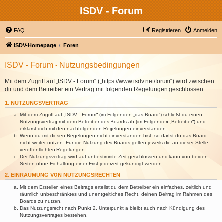
ISDV - Forum
FAQ
Registrieren
Anmelden
ISDV-Homepage
Foren
ISDV - Forum - Nutzungsbedingungen
Mit dem Zugriff auf „ISDV - Forum“ („https://www.isdv.net/forum“) wird zwischen
dir und dem Betreiber ein Vertrag mit folgenden Regelungen geschlossen:
1. NUTZUNGSVERTRAG
Mit dem Zugriff auf „ISDV - Forum“ (im Folgenden „das Board“) schließt du einen
Nutzungsvertrag mit dem Betreiber des Boards ab (im Folgenden „Betreiber“) und
erklärst dich mit den nachfolgenden Regelungen einverstanden.
Wenn du mit diesen Regelungen nicht einverstanden bist, so darfst du das Board
nicht weiter nutzen. Für die Nutzung des Boards gelten jeweils die an dieser Stelle
veröffentlichten Regelungen.
Der Nutzungsvertrag wird auf unbestimmte Zeit geschlossen und kann von beiden
Seiten ohne Einhaltung einer Frist jederzeit gekündigt werden.
2. EINRÄUMUNG VON NUTZUNGSRECHTEN
Mit dem Erstellen eines Beitrags erteilst du dem Betreiber ein einfaches, zeitlich und
räumlich unbeschränktes und unentgeltliches Recht, deinen Beitrag im Rahmen des
Boards zu nutzen.
Das Nutzungsrecht nach Punkt 2, Unterpunkt a bleibt auch nach Kündigung des
Nutzungsvertrages bestehen.