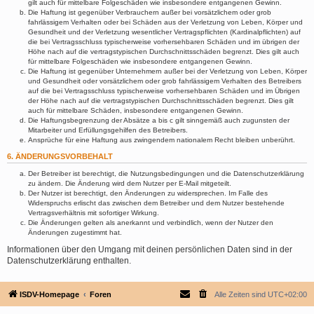
gilt auch für mittelbare Folgeschäden wie insbesondere entgangenen Gewinn.
Die Haftung ist gegenüber Verbrauchern außer bei vorsätzlichem oder grob
fahrlässigem Verhalten oder bei Schäden aus der Verletzung von Leben, Körper und
Gesundheit und der Verletzung wesentlicher Vertragspflichten (Kardinalpflichten) auf
die bei Vertragsschluss typischerweise vorhersehbaren Schäden und im übrigen der
Höhe nach auf die vertragstypischen Durchschnittsschäden begrenzt. Dies gilt auch
für mittelbare Folgeschäden wie insbesondere entgangenen Gewinn.
Die Haftung ist gegenüber Unternehmern außer bei der Verletzung von Leben, Körper
und Gesundheit oder vorsätzlichem oder grob fahrlässigem Verhalten des Betreibers
auf die bei Vertragsschluss typischerweise vorhersehbaren Schäden und im Übrigen
der Höhe nach auf die vertragstypischen Durchschnittsschäden begrenzt. Dies gilt
auch für mittelbare Schäden, insbesondere entgangenen Gewinn.
Die Haftungsbegrenzung der Absätze a bis c gilt sinngemäß auch zugunsten der
Mitarbeiter und Erfüllungsgehilfen des Betreibers.
Ansprüche für eine Haftung aus zwingendem nationalem Recht bleiben unberührt.
6. ÄNDERUNGSVORBEHALT
Der Betreiber ist berechtigt, die Nutzungsbedingungen und die Datenschutzerklärung
zu ändern. Die Änderung wird dem Nutzer per E-Mail mitgeteilt.
Der Nutzer ist berechtigt, den Änderungen zu widersprechen. Im Falle des
Widerspruchs erlischt das zwischen dem Betreiber und dem Nutzer bestehende
Vertragsverhältnis mit sofortiger Wirkung.
Die Änderungen gelten als anerkannt und verbindlich, wenn der Nutzer den
Änderungen zugestimmt hat.
Informationen über den Umgang mit deinen persönlichen Daten sind in der
Datenschutzerklärung enthalten.
ISDV-Homepage
Foren
Alle Zeiten sind
UTC+02:00