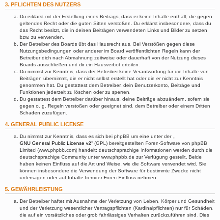
3. PFLICHTEN DES NUTZERS
Du erklärst mit der Erstellung eines Beitrags, dass er keine Inhalte enthält, die gegen
geltendes Recht oder die guten Sitten verstoßen. Du erklärst insbesondere, dass du
das Recht besitzt, die in deinen Beiträgen verwendeten Links und Bilder zu setzen
bzw. zu verwenden.
Der Betreiber des Boards übt das Hausrecht aus. Bei Verstößen gegen diese
Nutzungsbedingungen oder anderer im Board veröffentlichten Regeln kann der
Betreiber dich nach Abmahnung zeitweise oder dauerhaft von der Nutzung dieses
Boards ausschließen und dir ein Hausverbot erteilen.
Du nimmst zur Kenntnis, dass der Betreiber keine Verantwortung für die Inhalte von
Beiträgen übernimmt, die er nicht selbst erstellt hat oder die er nicht zur Kenntnis
genommen hat. Du gestattest dem Betreiber, dein Benutzerkonto, Beiträge und
Funktionen jederzeit zu löschen oder zu sperren.
Du gestattest dem Betreiber darüber hinaus, deine Beiträge abzuändern, sofern sie
gegen o. g. Regeln verstoßen oder geeignet sind, dem Betreiber oder einem Dritten
Schaden zuzufügen.
4. GENERAL PUBLIC LICENSE
Du nimmst zur Kenntnis, dass es sich bei phpBB um eine unter der „
GNU General Public License v2
“ (GPL) bereitgestellten Foren-Software von phpBB
Limited (www.phpbb.com) handelt; deutschsprachige Informationen werden durch die
deutschsprachige Community unter www.phpbb.de zur Verfügung gestellt. Beide
haben keinen Einfluss auf die Art und Weise, wie die Software verwendet wird. Sie
können insbesondere die Verwendung der Software für bestimmte Zwecke nicht
untersagen oder auf Inhalte fremder Foren Einfluss nehmen.
5. GEWÄHRLEISTUNG
Der Betreiber haftet mit Ausnahme der Verletzung von Leben, Körper und Gesundheit
und der Verletzung wesentlicher Vertragspflichten (Kardinalpflichten) nur für Schäden,
die auf ein vorsätzliches oder grob fahrlässiges Verhalten zurückzuführen sind. Dies