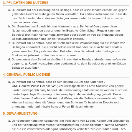
3. PFLICHTEN DES NUTZERS
Du erklärst mit der Erstellung eines Beitrags, dass er keine Inhalte enthält, die gegen
geltendes Recht oder die guten Sitten verstoßen. Du erklärst insbesondere, dass du
das Recht besitzt, die in deinen Beiträgen verwendeten Links und Bilder zu setzen
bzw. zu verwenden.
Der Betreiber des Boards übt das Hausrecht aus. Bei Verstößen gegen diese
Nutzungsbedingungen oder anderer im Board veröffentlichten Regeln kann der
Betreiber dich nach Abmahnung zeitweise oder dauerhaft von der Nutzung dieses
Boards ausschließen und dir ein Hausverbot erteilen.
Du nimmst zur Kenntnis, dass der Betreiber keine Verantwortung für die Inhalte von
Beiträgen übernimmt, die er nicht selbst erstellt hat oder die er nicht zur Kenntnis
genommen hat. Du gestattest dem Betreiber, dein Benutzerkonto, Beiträge und
Funktionen jederzeit zu löschen oder zu sperren.
Du gestattest dem Betreiber darüber hinaus, deine Beiträge abzuändern, sofern sie
gegen o. g. Regeln verstoßen oder geeignet sind, dem Betreiber oder einem Dritten
Schaden zuzufügen.
4. GENERAL PUBLIC LICENSE
Du nimmst zur Kenntnis, dass es sich bei phpBB um eine unter der „
GNU General Public License v2
“ (GPL) bereitgestellten Foren-Software von phpBB
Limited (www.phpbb.com) handelt; deutschsprachige Informationen werden durch die
deutschsprachige Community unter www.phpbb.de zur Verfügung gestellt. Beide
haben keinen Einfluss auf die Art und Weise, wie die Software verwendet wird. Sie
können insbesondere die Verwendung der Software für bestimmte Zwecke nicht
untersagen oder auf Inhalte fremder Foren Einfluss nehmen.
5. GEWÄHRLEISTUNG
Der Betreiber haftet mit Ausnahme der Verletzung von Leben, Körper und Gesundheit
und der Verletzung wesentlicher Vertragspflichten (Kardinalpflichten) nur für Schäden,
die auf ein vorsätzliches oder grob fahrlässiges Verhalten zurückzuführen sind. Dies