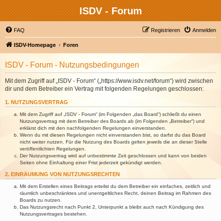
ISDV - Forum
FAQ
Registrieren
Anmelden
ISDV-Homepage
Foren
ISDV - Forum - Nutzungsbedingungen
Mit dem Zugriff auf „ISDV - Forum“ („https://www.isdv.net/forum“) wird zwischen
dir und dem Betreiber ein Vertrag mit folgenden Regelungen geschlossen:
1. NUTZUNGSVERTRAG
Mit dem Zugriff auf „ISDV - Forum“ (im Folgenden „das Board“) schließt du einen
Nutzungsvertrag mit dem Betreiber des Boards ab (im Folgenden „Betreiber“) und
erklärst dich mit den nachfolgenden Regelungen einverstanden.
Wenn du mit diesen Regelungen nicht einverstanden bist, so darfst du das Board
nicht weiter nutzen. Für die Nutzung des Boards gelten jeweils die an dieser Stelle
veröffentlichten Regelungen.
Der Nutzungsvertrag wird auf unbestimmte Zeit geschlossen und kann von beiden
Seiten ohne Einhaltung einer Frist jederzeit gekündigt werden.
2. EINRÄUMUNG VON NUTZUNGSRECHTEN
Mit dem Erstellen eines Beitrags erteilst du dem Betreiber ein einfaches, zeitlich und
räumlich unbeschränktes und unentgeltliches Recht, deinen Beitrag im Rahmen des
Boards zu nutzen.
Das Nutzungsrecht nach Punkt 2, Unterpunkt a bleibt auch nach Kündigung des
Nutzungsvertrages bestehen.