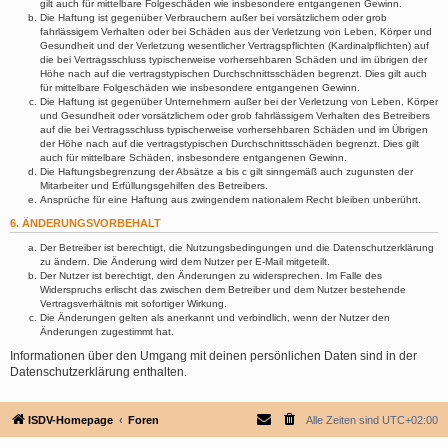
gilt auch für mittelbare Folgeschäden wie insbesondere entgangenen Gewinn.
Die Haftung ist gegenüber Verbrauchern außer bei vorsätzlichem oder grob
fahrlässigem Verhalten oder bei Schäden aus der Verletzung von Leben, Körper und
Gesundheit und der Verletzung wesentlicher Vertragspflichten (Kardinalpflichten) auf
die bei Vertragsschluss typischerweise vorhersehbaren Schäden und im übrigen der
Höhe nach auf die vertragstypischen Durchschnittsschäden begrenzt. Dies gilt auch
für mittelbare Folgeschäden wie insbesondere entgangenen Gewinn.
Die Haftung ist gegenüber Unternehmern außer bei der Verletzung von Leben, Körper
und Gesundheit oder vorsätzlichem oder grob fahrlässigem Verhalten des Betreibers
auf die bei Vertragsschluss typischerweise vorhersehbaren Schäden und im Übrigen
der Höhe nach auf die vertragstypischen Durchschnittsschäden begrenzt. Dies gilt
auch für mittelbare Schäden, insbesondere entgangenen Gewinn.
Die Haftungsbegrenzung der Absätze a bis c gilt sinngemäß auch zugunsten der
Mitarbeiter und Erfüllungsgehilfen des Betreibers.
Ansprüche für eine Haftung aus zwingendem nationalem Recht bleiben unberührt.
6. ÄNDERUNGSVORBEHALT
Der Betreiber ist berechtigt, die Nutzungsbedingungen und die Datenschutzerklärung
zu ändern. Die Änderung wird dem Nutzer per E-Mail mitgeteilt.
Der Nutzer ist berechtigt, den Änderungen zu widersprechen. Im Falle des
Widerspruchs erlischt das zwischen dem Betreiber und dem Nutzer bestehende
Vertragsverhältnis mit sofortiger Wirkung.
Die Änderungen gelten als anerkannt und verbindlich, wenn der Nutzer den
Änderungen zugestimmt hat.
Informationen über den Umgang mit deinen persönlichen Daten sind in der
Datenschutzerklärung enthalten.
ISDV-Homepage
Foren
Alle Zeiten sind
UTC+02:00