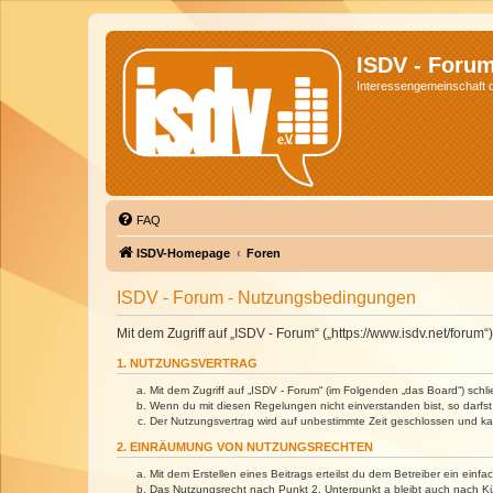
ISDV - Foru
Interessengemeinschaft de
FAQ
ISDV-Homepage
Foren
ISDV - Forum - Nutzungsbedingungen
Mit dem Zugriff auf „ISDV - Forum“ („https://www.isdv.net/foru
1. NUTZUNGSVERTRAG
Mit dem Zugriff auf „ISDV - Forum“ (im Folgenden „das Board“) sch
Wenn du mit diesen Regelungen nicht einverstanden bist, so darfst 
Der Nutzungsvertrag wird auf unbestimmte Zeit geschlossen und kan
2. EINRÄUMUNG VON NUTZUNGSRECHTEN
Mit dem Erstellen eines Beitrags erteilst du dem Betreiber ein ein
Das Nutzungsrecht nach Punkt 2, Unterpunkt a bleibt auch nach 