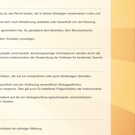
dass du das Recht besitzt, die in deinen Beiträgen verwendeten Links und
iber dich nach Abmahnung zeitweise oder dauerhaft von der Nutzung
tnis genommen hat. Du gestattest dem Betreiber, dein Benutzerkonto,
ritten Schaden zuzufügen.
w.phpbb.com) handelt; deutschsprachige Informationen werden durch die
e können insbesondere die Verwendung der Software für bestimmte Zwecke
häden, die auf ein vorsätzliches oder grob fahrlässiges Verhalten
undheit und der Verletzung wesentlicher Vertragspflichten
n begrenzt. Dies gilt auch für mittelbare Folgeschäden wie insbesondere
eibers auf die bei Vertragsschluss typischerweise vorhersehbaren
en Gewinn.
ältnis mit sofortiger Wirkung.