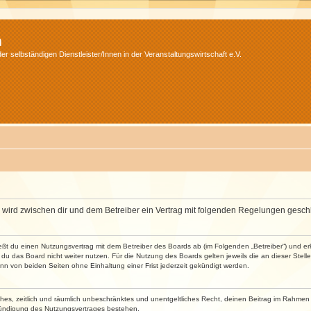
m
r selbständigen Dienstleister/Innen in der Veranstaltungswirtschaft e.V.
m“) wird zwischen dir und dem Betreiber ein Vertrag mit folgenden Regelungen gesch
ließt du einen Nutzungsvertrag mit dem Betreiber des Boards ab (im Folgenden „Betreiber“) und 
du das Board nicht weiter nutzen. Für die Nutzung des Boards gelten jeweils die an dieser Stell
n von beiden Seiten ohne Einhaltung einer Frist jederzeit gekündigt werden.
faches, zeitlich und räumlich unbeschränktes und unentgeltliches Recht, deinen Beitrag im Rahme
Kündigung des Nutzungsvertrages bestehen.