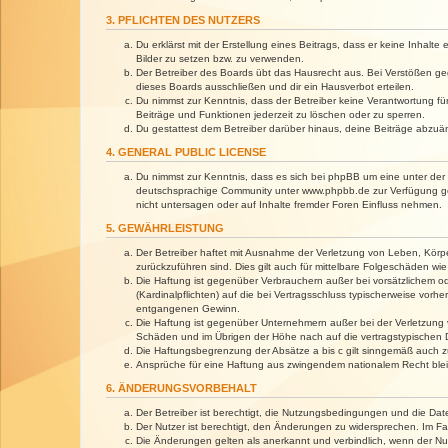
3. PFLICHTEN DES NUTZERS
Du erklärst mit der Erstellung eines Beitrags, dass er keine Inhalt
Bilder zu setzen bzw. zu verwenden.
Der Betreiber des Boards übt das Hausrecht aus. Bei Verstößen g
dieses Boards ausschließen und dir ein Hausverbot erteilen.
Du nimmst zur Kenntnis, dass der Betreiber keine Verantwortung für 
Beiträge und Funktionen jederzeit zu löschen oder zu sperren.
Du gestattest dem Betreiber darüber hinaus, deine Beiträge abzuä
4. GENERAL PUBLIC LICENSE
Du nimmst zur Kenntnis, dass es sich bei phpBB um eine unter der 
deutschsprachige Community unter www.phpbb.de zur Verfügung gest
nicht untersagen oder auf Inhalte fremder Foren Einfluss nehmen.
5. GEWÄHRLEISTUNG
Der Betreiber haftet mit Ausnahme der Verletzung von Leben, Körper
zurückzuführen sind. Dies gilt auch für mittelbare Folgeschäden 
Die Haftung ist gegenüber Verbrauchern außer bei vorsätzlichem o
(Kardinalpflichten) auf die bei Vertragsschluss typischerweise vo
entgangenen Gewinn.
Die Haftung ist gegenüber Unternehmern außer bei der Verletzung 
Schäden und im Übrigen der Höhe nach auf die vertragstypischen 
Die Haftungsbegrenzung der Absätze a bis c gilt sinngemäß auch zu
Ansprüche für eine Haftung aus zwingendem nationalem Recht blei
6. ÄNDERUNGSVORBEHALT
Der Betreiber ist berechtigt, die Nutzungsbedingungen und die Dat
Der Nutzer ist berechtigt, den Änderungen zu widersprechen. Im Fa
Die Änderungen gelten als anerkannt und verbindlich, wenn der N