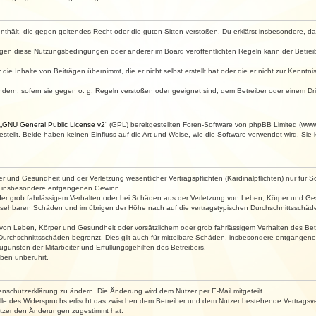
e enthält, die gegen geltendes Recht oder die guten Sitten verstoßen. Du erklärst insbesondere, 
egen diese Nutzungsbedingungen oder anderer im Board veröffentlichten Regeln kann der Betre
die Inhalte von Beiträgen übernimmt, die er nicht selbst erstellt hat oder die er nicht zur Kenn
ndern, sofern sie gegen o. g. Regeln verstoßen oder geeignet sind, dem Betreiber oder einem D
„
GNU General Public License v2
“ (GPL) bereitgestellten Foren-Software von phpBB Limited (ww
ellt. Beide haben keinen Einfluss auf die Art und Weise, wie die Software verwendet wird. Si
 und Gesundheit und der Verletzung wesentlicher Vertragspflichten (Kardinalpflichten) nur für Sc
wie insbesondere entgangenen Gewinn.
der grob fahrlässigem Verhalten oder bei Schäden aus der Verletzung von Leben, Körper und Ges
rhersehbaren Schäden und im übrigen der Höhe nach auf die vertragstypischen Durchschnittsschäde
von Leben, Körper und Gesundheit oder vorsätzlichem oder grob fahrlässigem Verhalten des Betr
Durchschnittsschäden begrenzt. Dies gilt auch für mittelbare Schäden, insbesondere entgangen
gunsten der Mitarbeiter und Erfüllungsgehilfen des Betreibers.
ben unberührt.
enschutzerklärung zu ändern. Die Änderung wird dem Nutzer per E-Mail mitgeteilt.
lle des Widerspruchs erlischt das zwischen dem Betreiber und dem Nutzer bestehende Vertragsverh
utzer den Änderungen zugestimmt hat.