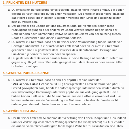
3. PFLICHTEN DES NUTZERS
Du erklärst mit der Erstellung eines Beitrags, dass er keine Inhalte enthält, die gegen
geltendes Recht oder die guten Sitten verstoßen. Du erklärst insbesondere, dass du
das Recht besitzt, die in deinen Beiträgen verwendeten Links und Bilder zu setzen
bzw. zu verwenden.
Der Betreiber des Boards übt das Hausrecht aus. Bei Verstößen gegen diese
Nutzungsbedingungen oder anderer im Board veröffentlichten Regeln kann der
Betreiber dich nach Abmahnung zeitweise oder dauerhaft von der Nutzung dieses
Boards ausschließen und dir ein Hausverbot erteilen.
Du nimmst zur Kenntnis, dass der Betreiber keine Verantwortung für die Inhalte von
Beiträgen übernimmt, die er nicht selbst erstellt hat oder die er nicht zur Kenntnis
genommen hat. Du gestattest dem Betreiber, dein Benutzerkonto, Beiträge und
Funktionen jederzeit zu löschen oder zu sperren.
Du gestattest dem Betreiber darüber hinaus, deine Beiträge abzuändern, sofern sie
gegen o. g. Regeln verstoßen oder geeignet sind, dem Betreiber oder einem Dritten
Schaden zuzufügen.
4. GENERAL PUBLIC LICENSE
Du nimmst zur Kenntnis, dass es sich bei phpBB um eine unter der „
GNU General Public License v2
“ (GPL) bereitgestellten Foren-Software von phpBB
Limited (www.phpbb.com) handelt; deutschsprachige Informationen werden durch die
deutschsprachige Community unter www.phpbb.de zur Verfügung gestellt. Beide
haben keinen Einfluss auf die Art und Weise, wie die Software verwendet wird. Sie
können insbesondere die Verwendung der Software für bestimmte Zwecke nicht
untersagen oder auf Inhalte fremder Foren Einfluss nehmen.
5. GEWÄHRLEISTUNG
Der Betreiber haftet mit Ausnahme der Verletzung von Leben, Körper und Gesundheit
und der Verletzung wesentlicher Vertragspflichten (Kardinalpflichten) nur für Schäden,
die auf ein vorsätzliches oder grob fahrlässiges Verhalten zurückzuführen sind. Dies