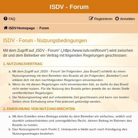
ISDV - Forum
FAQ
Registrieren
Anmelden
ISDV-Homepage
Foren
ISDV - Forum - Nutzungsbedingungen
Mit dem Zugriff auf „ISDV - Forum“ („https://www.isdv.net/forum“) wird zwischen
dir und dem Betreiber ein Vertrag mit folgenden Regelungen geschlossen:
1. NUTZUNGSVERTRAG
Mit dem Zugriff auf „ISDV - Forum“ (im Folgenden „das Board“) schließt du einen
Nutzungsvertrag mit dem Betreiber des Boards ab (im Folgenden „Betreiber“) und
erklärst dich mit den nachfolgenden Regelungen einverstanden.
Wenn du mit diesen Regelungen nicht einverstanden bist, so darfst du das Board
nicht weiter nutzen. Für die Nutzung des Boards gelten jeweils die an dieser Stelle
veröffentlichten Regelungen.
Der Nutzungsvertrag wird auf unbestimmte Zeit geschlossen und kann von beiden
Seiten ohne Einhaltung einer Frist jederzeit gekündigt werden.
2. EINRÄUMUNG VON NUTZUNGSRECHTEN
Mit dem Erstellen eines Beitrags erteilst du dem Betreiber ein einfaches, zeitlich und
räumlich unbeschränktes und unentgeltliches Recht, deinen Beitrag im Rahmen des
Boards zu nutzen.
Das Nutzungsrecht nach Punkt 2, Unterpunkt a bleibt auch nach Kündigung des
Nutzungsvertrages bestehen.