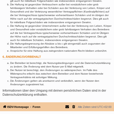
gilt auch für mittelbare Folgeschäden wie insbesondere entgangenen Gewinn.
Die Haftung ist gegenüber Verbrauchern außer bei vorsätzlichem oder grob
fahrlässigem Verhalten oder bei Schäden aus der Verletzung von Leben, Körper und
Gesundheit und der Verletzung wesentlicher Vertragspflichten (Kardinalpflichten) auf
die bei Vertragsschluss typischerweise vorhersehbaren Schäden und im übrigen der
Höhe nach auf die vertragstypischen Durchschnittsschäden begrenzt. Dies gilt auch
für mittelbare Folgeschäden wie insbesondere entgangenen Gewinn.
Die Haftung ist gegenüber Unternehmern außer bei der Verletzung von Leben, Körper
und Gesundheit oder vorsätzlichem oder grob fahrlässigem Verhalten des Betreibers
auf die bei Vertragsschluss typischerweise vorhersehbaren Schäden und im Übrigen
der Höhe nach auf die vertragstypischen Durchschnittsschäden begrenzt. Dies gilt
auch für mittelbare Schäden, insbesondere entgangenen Gewinn.
Die Haftungsbegrenzung der Absätze a bis c gilt sinngemäß auch zugunsten der
Mitarbeiter und Erfüllungsgehilfen des Betreibers.
Ansprüche für eine Haftung aus zwingendem nationalem Recht bleiben unberührt.
6. ÄNDERUNGSVORBEHALT
Der Betreiber ist berechtigt, die Nutzungsbedingungen und die Datenschutzerklärung
zu ändern. Die Änderung wird dem Nutzer per E-Mail mitgeteilt.
Der Nutzer ist berechtigt, den Änderungen zu widersprechen. Im Falle des
Widerspruchs erlischt das zwischen dem Betreiber und dem Nutzer bestehende
Vertragsverhältnis mit sofortiger Wirkung.
Die Änderungen gelten als anerkannt und verbindlich, wenn der Nutzer den
Änderungen zugestimmt hat.
Informationen über den Umgang mit deinen persönlichen Daten sind in der
Datenschutzerklärung enthalten.
ISDV-Homepage
Foren
Alle Zeiten sind
UTC+02:00