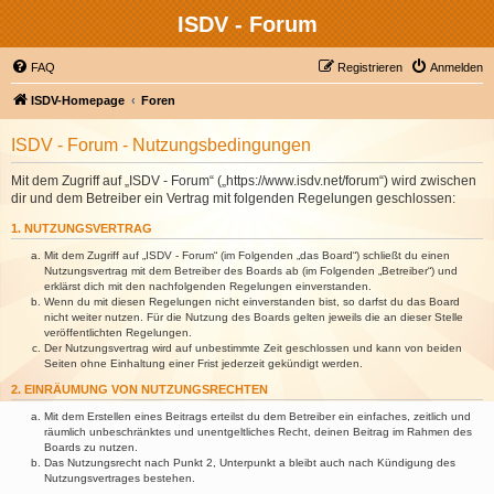
ISDV - Forum
FAQ
Registrieren
Anmelden
ISDV-Homepage
Foren
ISDV - Forum - Nutzungsbedingungen
Mit dem Zugriff auf „ISDV - Forum“ („https://www.isdv.net/forum“) wird zwischen
dir und dem Betreiber ein Vertrag mit folgenden Regelungen geschlossen:
1. NUTZUNGSVERTRAG
Mit dem Zugriff auf „ISDV - Forum“ (im Folgenden „das Board“) schließt du einen
Nutzungsvertrag mit dem Betreiber des Boards ab (im Folgenden „Betreiber“) und
erklärst dich mit den nachfolgenden Regelungen einverstanden.
Wenn du mit diesen Regelungen nicht einverstanden bist, so darfst du das Board
nicht weiter nutzen. Für die Nutzung des Boards gelten jeweils die an dieser Stelle
veröffentlichten Regelungen.
Der Nutzungsvertrag wird auf unbestimmte Zeit geschlossen und kann von beiden
Seiten ohne Einhaltung einer Frist jederzeit gekündigt werden.
2. EINRÄUMUNG VON NUTZUNGSRECHTEN
Mit dem Erstellen eines Beitrags erteilst du dem Betreiber ein einfaches, zeitlich und
räumlich unbeschränktes und unentgeltliches Recht, deinen Beitrag im Rahmen des
Boards zu nutzen.
Das Nutzungsrecht nach Punkt 2, Unterpunkt a bleibt auch nach Kündigung des
Nutzungsvertrages bestehen.