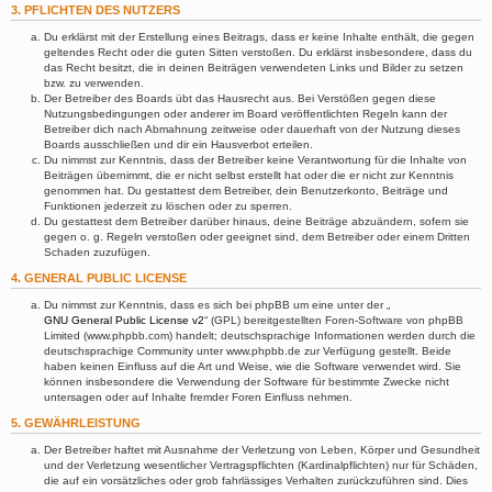
3. PFLICHTEN DES NUTZERS
Du erklärst mit der Erstellung eines Beitrags, dass er keine Inhalte enthält, die gegen
geltendes Recht oder die guten Sitten verstoßen. Du erklärst insbesondere, dass du
das Recht besitzt, die in deinen Beiträgen verwendeten Links und Bilder zu setzen
bzw. zu verwenden.
Der Betreiber des Boards übt das Hausrecht aus. Bei Verstößen gegen diese
Nutzungsbedingungen oder anderer im Board veröffentlichten Regeln kann der
Betreiber dich nach Abmahnung zeitweise oder dauerhaft von der Nutzung dieses
Boards ausschließen und dir ein Hausverbot erteilen.
Du nimmst zur Kenntnis, dass der Betreiber keine Verantwortung für die Inhalte von
Beiträgen übernimmt, die er nicht selbst erstellt hat oder die er nicht zur Kenntnis
genommen hat. Du gestattest dem Betreiber, dein Benutzerkonto, Beiträge und
Funktionen jederzeit zu löschen oder zu sperren.
Du gestattest dem Betreiber darüber hinaus, deine Beiträge abzuändern, sofern sie
gegen o. g. Regeln verstoßen oder geeignet sind, dem Betreiber oder einem Dritten
Schaden zuzufügen.
4. GENERAL PUBLIC LICENSE
Du nimmst zur Kenntnis, dass es sich bei phpBB um eine unter der „
GNU General Public License v2
“ (GPL) bereitgestellten Foren-Software von phpBB
Limited (www.phpbb.com) handelt; deutschsprachige Informationen werden durch die
deutschsprachige Community unter www.phpbb.de zur Verfügung gestellt. Beide
haben keinen Einfluss auf die Art und Weise, wie die Software verwendet wird. Sie
können insbesondere die Verwendung der Software für bestimmte Zwecke nicht
untersagen oder auf Inhalte fremder Foren Einfluss nehmen.
5. GEWÄHRLEISTUNG
Der Betreiber haftet mit Ausnahme der Verletzung von Leben, Körper und Gesundheit
und der Verletzung wesentlicher Vertragspflichten (Kardinalpflichten) nur für Schäden,
die auf ein vorsätzliches oder grob fahrlässiges Verhalten zurückzuführen sind. Dies