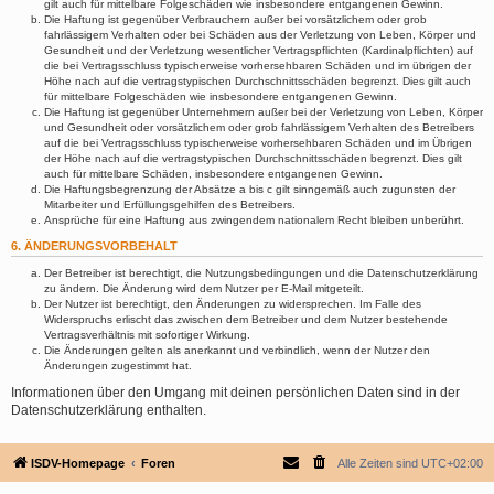
gilt auch für mittelbare Folgeschäden wie insbesondere entgangenen Gewinn.
Die Haftung ist gegenüber Verbrauchern außer bei vorsätzlichem oder grob
fahrlässigem Verhalten oder bei Schäden aus der Verletzung von Leben, Körper und
Gesundheit und der Verletzung wesentlicher Vertragspflichten (Kardinalpflichten) auf
die bei Vertragsschluss typischerweise vorhersehbaren Schäden und im übrigen der
Höhe nach auf die vertragstypischen Durchschnittsschäden begrenzt. Dies gilt auch
für mittelbare Folgeschäden wie insbesondere entgangenen Gewinn.
Die Haftung ist gegenüber Unternehmern außer bei der Verletzung von Leben, Körper
und Gesundheit oder vorsätzlichem oder grob fahrlässigem Verhalten des Betreibers
auf die bei Vertragsschluss typischerweise vorhersehbaren Schäden und im Übrigen
der Höhe nach auf die vertragstypischen Durchschnittsschäden begrenzt. Dies gilt
auch für mittelbare Schäden, insbesondere entgangenen Gewinn.
Die Haftungsbegrenzung der Absätze a bis c gilt sinngemäß auch zugunsten der
Mitarbeiter und Erfüllungsgehilfen des Betreibers.
Ansprüche für eine Haftung aus zwingendem nationalem Recht bleiben unberührt.
6. ÄNDERUNGSVORBEHALT
Der Betreiber ist berechtigt, die Nutzungsbedingungen und die Datenschutzerklärung
zu ändern. Die Änderung wird dem Nutzer per E-Mail mitgeteilt.
Der Nutzer ist berechtigt, den Änderungen zu widersprechen. Im Falle des
Widerspruchs erlischt das zwischen dem Betreiber und dem Nutzer bestehende
Vertragsverhältnis mit sofortiger Wirkung.
Die Änderungen gelten als anerkannt und verbindlich, wenn der Nutzer den
Änderungen zugestimmt hat.
Informationen über den Umgang mit deinen persönlichen Daten sind in der
Datenschutzerklärung enthalten.
ISDV-Homepage
Foren
Alle Zeiten sind
UTC+02:00