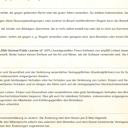
e enthält, die gegen geltendes Recht oder die guten Sitten verstoßen. Du erklärst insbesondere, 
egen diese Nutzungsbedingungen oder anderer im Board veröffentlichten Regeln kann der Betre
die Inhalte von Beiträgen übernimmt, die er nicht selbst erstellt hat oder die er nicht zur Kenn
ndern, sofern sie gegen o. g. Regeln verstoßen oder geeignet sind, dem Betreiber oder einem D
„
GNU General Public License v2
“ (GPL) bereitgestellten Foren-Software von phpBB Limited (ww
ellt. Beide haben keinen Einfluss auf die Art und Weise, wie die Software verwendet wird. Si
 und Gesundheit und der Verletzung wesentlicher Vertragspflichten (Kardinalpflichten) nur für Sc
wie insbesondere entgangenen Gewinn.
der grob fahrlässigem Verhalten oder bei Schäden aus der Verletzung von Leben, Körper und Ges
rhersehbaren Schäden und im übrigen der Höhe nach auf die vertragstypischen Durchschnittsschäde
von Leben, Körper und Gesundheit oder vorsätzlichem oder grob fahrlässigem Verhalten des Betr
Durchschnittsschäden begrenzt. Dies gilt auch für mittelbare Schäden, insbesondere entgangen
gunsten der Mitarbeiter und Erfüllungsgehilfen des Betreibers.
ben unberührt.
enschutzerklärung zu ändern. Die Änderung wird dem Nutzer per E-Mail mitgeteilt.
lle des Widerspruchs erlischt das zwischen dem Betreiber und dem Nutzer bestehende Vertragsverh
utzer den Änderungen zugestimmt hat.