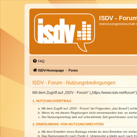
ISDV - Foru
Interessengemeinschaft de
FAQ
ISDV-Homepage
Foren
ISDV - Forum - Nutzungsbedingungen
Mit dem Zugriff auf „ISDV - Forum“ („https://www.isdv.net/foru
1. NUTZUNGSVERTRAG
Mit dem Zugriff auf „ISDV - Forum“ (im Folgenden „das Board“) sch
Wenn du mit diesen Regelungen nicht einverstanden bist, so darfst 
Der Nutzungsvertrag wird auf unbestimmte Zeit geschlossen und kan
2. EINRÄUMUNG VON NUTZUNGSRECHTEN
Mit dem Erstellen eines Beitrags erteilst du dem Betreiber ein ein
Das Nutzungsrecht nach Punkt 2, Unterpunkt a bleibt auch nach 