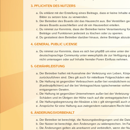
3. PFLICHTEN DES NUTZERS
Du erklärst mit der Erstellung eines Beitrags, dass er keine Inhalt
Bilder zu setzen bzw. zu verwenden.
Der Betreiber des Boards übt das Hausrecht aus. Bei Verstößen g
dieses Boards ausschließen und dir ein Hausverbot erteilen.
Du nimmst zur Kenntnis, dass der Betreiber keine Verantwortung für 
Beiträge und Funktionen jederzeit zu löschen oder zu sperren.
Du gestattest dem Betreiber darüber hinaus, deine Beiträge abzuä
4. GENERAL PUBLIC LICENSE
Du nimmst zur Kenntnis, dass es sich bei phpBB um eine unter der 
deutschsprachige Community unter www.phpbb.de zur Verfügung gest
nicht untersagen oder auf Inhalte fremder Foren Einfluss nehmen.
5. GEWÄHRLEISTUNG
Der Betreiber haftet mit Ausnahme der Verletzung von Leben, Körper
zurückzuführen sind. Dies gilt auch für mittelbare Folgeschäden 
Die Haftung ist gegenüber Verbrauchern außer bei vorsätzlichem o
(Kardinalpflichten) auf die bei Vertragsschluss typischerweise vo
entgangenen Gewinn.
Die Haftung ist gegenüber Unternehmern außer bei der Verletzung 
Schäden und im Übrigen der Höhe nach auf die vertragstypischen 
Die Haftungsbegrenzung der Absätze a bis c gilt sinngemäß auch zu
Ansprüche für eine Haftung aus zwingendem nationalem Recht blei
6. ÄNDERUNGSVORBEHALT
Der Betreiber ist berechtigt, die Nutzungsbedingungen und die Dat
Der Nutzer ist berechtigt, den Änderungen zu widersprechen. Im Fa
Die Änderungen gelten als anerkannt und verbindlich, wenn der N