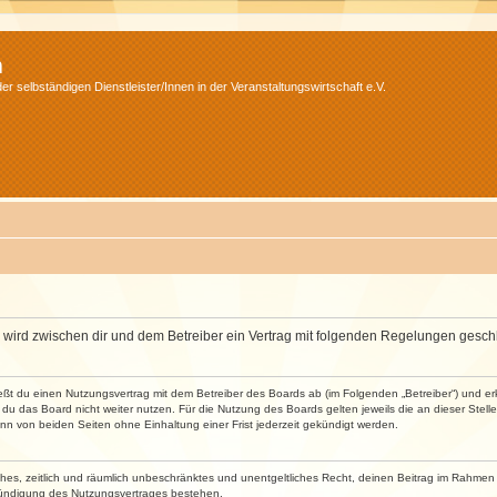
m
r selbständigen Dienstleister/Innen in der Veranstaltungswirtschaft e.V.
m“) wird zwischen dir und dem Betreiber ein Vertrag mit folgenden Regelungen gesch
ließt du einen Nutzungsvertrag mit dem Betreiber des Boards ab (im Folgenden „Betreiber“) und 
du das Board nicht weiter nutzen. Für die Nutzung des Boards gelten jeweils die an dieser Stell
n von beiden Seiten ohne Einhaltung einer Frist jederzeit gekündigt werden.
faches, zeitlich und räumlich unbeschränktes und unentgeltliches Recht, deinen Beitrag im Rahme
Kündigung des Nutzungsvertrages bestehen.