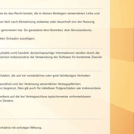
dass du das Recht besitzt, die in deinen Beiträgen verwendeten Links und
iber dich nach Abmahnung zeitweise oder dauerhaft von der Nutzung
tnis genommen hat. Du gestattest dem Betreiber, dein Benutzerkonto,
ritten Schaden zuzufügen.
w.phpbb.com) handelt; deutschsprachige Informationen werden durch die
e können insbesondere die Verwendung der Software für bestimmte Zwecke
häden, die auf ein vorsätzliches oder grob fahrlässiges Verhalten
undheit und der Verletzung wesentlicher Vertragspflichten
n begrenzt. Dies gilt auch für mittelbare Folgeschäden wie insbesondere
eibers auf die bei Vertragsschluss typischerweise vorhersehbaren
en Gewinn.
ältnis mit sofortiger Wirkung.