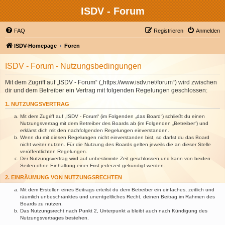
ISDV - Forum
FAQ
Registrieren
Anmelden
ISDV-Homepage
Foren
ISDV - Forum - Nutzungsbedingungen
Mit dem Zugriff auf „ISDV - Forum“ („https://www.isdv.net/forum“) wird zwischen
dir und dem Betreiber ein Vertrag mit folgenden Regelungen geschlossen:
1. NUTZUNGSVERTRAG
Mit dem Zugriff auf „ISDV - Forum“ (im Folgenden „das Board“) schließt du einen
Nutzungsvertrag mit dem Betreiber des Boards ab (im Folgenden „Betreiber“) und
erklärst dich mit den nachfolgenden Regelungen einverstanden.
Wenn du mit diesen Regelungen nicht einverstanden bist, so darfst du das Board
nicht weiter nutzen. Für die Nutzung des Boards gelten jeweils die an dieser Stelle
veröffentlichten Regelungen.
Der Nutzungsvertrag wird auf unbestimmte Zeit geschlossen und kann von beiden
Seiten ohne Einhaltung einer Frist jederzeit gekündigt werden.
2. EINRÄUMUNG VON NUTZUNGSRECHTEN
Mit dem Erstellen eines Beitrags erteilst du dem Betreiber ein einfaches, zeitlich und
räumlich unbeschränktes und unentgeltliches Recht, deinen Beitrag im Rahmen des
Boards zu nutzen.
Das Nutzungsrecht nach Punkt 2, Unterpunkt a bleibt auch nach Kündigung des
Nutzungsvertrages bestehen.