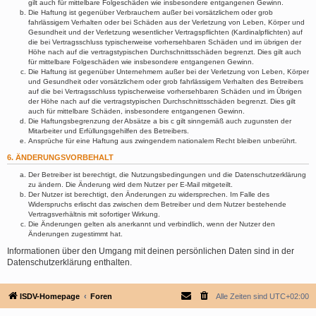
gilt auch für mittelbare Folgeschäden wie insbesondere entgangenen Gewinn.
Die Haftung ist gegenüber Verbrauchern außer bei vorsätzlichem oder grob
fahrlässigem Verhalten oder bei Schäden aus der Verletzung von Leben, Körper und
Gesundheit und der Verletzung wesentlicher Vertragspflichten (Kardinalpflichten) auf
die bei Vertragsschluss typischerweise vorhersehbaren Schäden und im übrigen der
Höhe nach auf die vertragstypischen Durchschnittsschäden begrenzt. Dies gilt auch
für mittelbare Folgeschäden wie insbesondere entgangenen Gewinn.
Die Haftung ist gegenüber Unternehmern außer bei der Verletzung von Leben, Körper
und Gesundheit oder vorsätzlichem oder grob fahrlässigem Verhalten des Betreibers
auf die bei Vertragsschluss typischerweise vorhersehbaren Schäden und im Übrigen
der Höhe nach auf die vertragstypischen Durchschnittsschäden begrenzt. Dies gilt
auch für mittelbare Schäden, insbesondere entgangenen Gewinn.
Die Haftungsbegrenzung der Absätze a bis c gilt sinngemäß auch zugunsten der
Mitarbeiter und Erfüllungsgehilfen des Betreibers.
Ansprüche für eine Haftung aus zwingendem nationalem Recht bleiben unberührt.
6. ÄNDERUNGSVORBEHALT
Der Betreiber ist berechtigt, die Nutzungsbedingungen und die Datenschutzerklärung
zu ändern. Die Änderung wird dem Nutzer per E-Mail mitgeteilt.
Der Nutzer ist berechtigt, den Änderungen zu widersprechen. Im Falle des
Widerspruchs erlischt das zwischen dem Betreiber und dem Nutzer bestehende
Vertragsverhältnis mit sofortiger Wirkung.
Die Änderungen gelten als anerkannt und verbindlich, wenn der Nutzer den
Änderungen zugestimmt hat.
Informationen über den Umgang mit deinen persönlichen Daten sind in der
Datenschutzerklärung enthalten.
ISDV-Homepage
Foren
Alle Zeiten sind
UTC+02:00