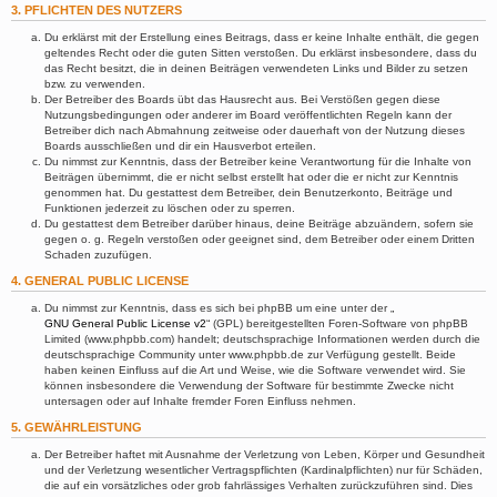
3. PFLICHTEN DES NUTZERS
Du erklärst mit der Erstellung eines Beitrags, dass er keine Inhalte enthält, die gegen
geltendes Recht oder die guten Sitten verstoßen. Du erklärst insbesondere, dass du
das Recht besitzt, die in deinen Beiträgen verwendeten Links und Bilder zu setzen
bzw. zu verwenden.
Der Betreiber des Boards übt das Hausrecht aus. Bei Verstößen gegen diese
Nutzungsbedingungen oder anderer im Board veröffentlichten Regeln kann der
Betreiber dich nach Abmahnung zeitweise oder dauerhaft von der Nutzung dieses
Boards ausschließen und dir ein Hausverbot erteilen.
Du nimmst zur Kenntnis, dass der Betreiber keine Verantwortung für die Inhalte von
Beiträgen übernimmt, die er nicht selbst erstellt hat oder die er nicht zur Kenntnis
genommen hat. Du gestattest dem Betreiber, dein Benutzerkonto, Beiträge und
Funktionen jederzeit zu löschen oder zu sperren.
Du gestattest dem Betreiber darüber hinaus, deine Beiträge abzuändern, sofern sie
gegen o. g. Regeln verstoßen oder geeignet sind, dem Betreiber oder einem Dritten
Schaden zuzufügen.
4. GENERAL PUBLIC LICENSE
Du nimmst zur Kenntnis, dass es sich bei phpBB um eine unter der „
GNU General Public License v2
“ (GPL) bereitgestellten Foren-Software von phpBB
Limited (www.phpbb.com) handelt; deutschsprachige Informationen werden durch die
deutschsprachige Community unter www.phpbb.de zur Verfügung gestellt. Beide
haben keinen Einfluss auf die Art und Weise, wie die Software verwendet wird. Sie
können insbesondere die Verwendung der Software für bestimmte Zwecke nicht
untersagen oder auf Inhalte fremder Foren Einfluss nehmen.
5. GEWÄHRLEISTUNG
Der Betreiber haftet mit Ausnahme der Verletzung von Leben, Körper und Gesundheit
und der Verletzung wesentlicher Vertragspflichten (Kardinalpflichten) nur für Schäden,
die auf ein vorsätzliches oder grob fahrlässiges Verhalten zurückzuführen sind. Dies