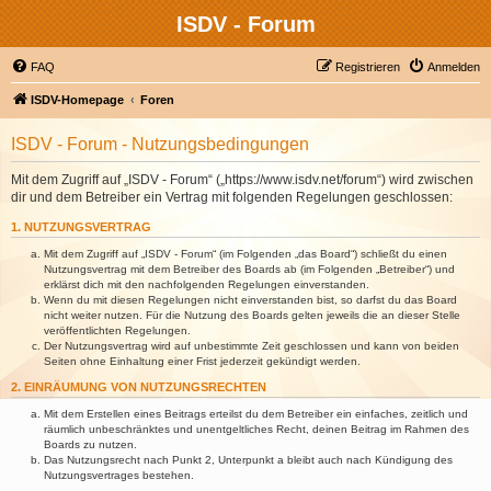
ISDV - Forum
FAQ
Registrieren
Anmelden
ISDV-Homepage
Foren
ISDV - Forum - Nutzungsbedingungen
Mit dem Zugriff auf „ISDV - Forum“ („https://www.isdv.net/forum“) wird zwischen
dir und dem Betreiber ein Vertrag mit folgenden Regelungen geschlossen:
1. NUTZUNGSVERTRAG
Mit dem Zugriff auf „ISDV - Forum“ (im Folgenden „das Board“) schließt du einen
Nutzungsvertrag mit dem Betreiber des Boards ab (im Folgenden „Betreiber“) und
erklärst dich mit den nachfolgenden Regelungen einverstanden.
Wenn du mit diesen Regelungen nicht einverstanden bist, so darfst du das Board
nicht weiter nutzen. Für die Nutzung des Boards gelten jeweils die an dieser Stelle
veröffentlichten Regelungen.
Der Nutzungsvertrag wird auf unbestimmte Zeit geschlossen und kann von beiden
Seiten ohne Einhaltung einer Frist jederzeit gekündigt werden.
2. EINRÄUMUNG VON NUTZUNGSRECHTEN
Mit dem Erstellen eines Beitrags erteilst du dem Betreiber ein einfaches, zeitlich und
räumlich unbeschränktes und unentgeltliches Recht, deinen Beitrag im Rahmen des
Boards zu nutzen.
Das Nutzungsrecht nach Punkt 2, Unterpunkt a bleibt auch nach Kündigung des
Nutzungsvertrages bestehen.