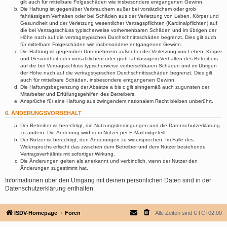
gilt auch für mittelbare Folgeschäden wie insbesondere entgangenen Gewinn.
Die Haftung ist gegenüber Verbrauchern außer bei vorsätzlichem oder grob
fahrlässigem Verhalten oder bei Schäden aus der Verletzung von Leben, Körper und
Gesundheit und der Verletzung wesentlicher Vertragspflichten (Kardinalpflichten) auf
die bei Vertragsschluss typischerweise vorhersehbaren Schäden und im übrigen der
Höhe nach auf die vertragstypischen Durchschnittsschäden begrenzt. Dies gilt auch
für mittelbare Folgeschäden wie insbesondere entgangenen Gewinn.
Die Haftung ist gegenüber Unternehmern außer bei der Verletzung von Leben, Körper
und Gesundheit oder vorsätzlichem oder grob fahrlässigem Verhalten des Betreibers
auf die bei Vertragsschluss typischerweise vorhersehbaren Schäden und im Übrigen
der Höhe nach auf die vertragstypischen Durchschnittsschäden begrenzt. Dies gilt
auch für mittelbare Schäden, insbesondere entgangenen Gewinn.
Die Haftungsbegrenzung der Absätze a bis c gilt sinngemäß auch zugunsten der
Mitarbeiter und Erfüllungsgehilfen des Betreibers.
Ansprüche für eine Haftung aus zwingendem nationalem Recht bleiben unberührt.
6. ÄNDERUNGSVORBEHALT
Der Betreiber ist berechtigt, die Nutzungsbedingungen und die Datenschutzerklärung
zu ändern. Die Änderung wird dem Nutzer per E-Mail mitgeteilt.
Der Nutzer ist berechtigt, den Änderungen zu widersprechen. Im Falle des
Widerspruchs erlischt das zwischen dem Betreiber und dem Nutzer bestehende
Vertragsverhältnis mit sofortiger Wirkung.
Die Änderungen gelten als anerkannt und verbindlich, wenn der Nutzer den
Änderungen zugestimmt hat.
Informationen über den Umgang mit deinen persönlichen Daten sind in der
Datenschutzerklärung enthalten.
ISDV-Homepage
Foren
Alle Zeiten sind
UTC+02:00