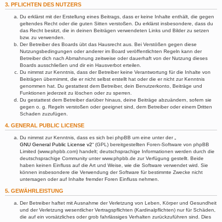
3. PFLICHTEN DES NUTZERS
Du erklärst mit der Erstellung eines Beitrags, dass er keine Inhalte enthält, die gegen
geltendes Recht oder die guten Sitten verstoßen. Du erklärst insbesondere, dass du
das Recht besitzt, die in deinen Beiträgen verwendeten Links und Bilder zu setzen
bzw. zu verwenden.
Der Betreiber des Boards übt das Hausrecht aus. Bei Verstößen gegen diese
Nutzungsbedingungen oder anderer im Board veröffentlichten Regeln kann der
Betreiber dich nach Abmahnung zeitweise oder dauerhaft von der Nutzung dieses
Boards ausschließen und dir ein Hausverbot erteilen.
Du nimmst zur Kenntnis, dass der Betreiber keine Verantwortung für die Inhalte von
Beiträgen übernimmt, die er nicht selbst erstellt hat oder die er nicht zur Kenntnis
genommen hat. Du gestattest dem Betreiber, dein Benutzerkonto, Beiträge und
Funktionen jederzeit zu löschen oder zu sperren.
Du gestattest dem Betreiber darüber hinaus, deine Beiträge abzuändern, sofern sie
gegen o. g. Regeln verstoßen oder geeignet sind, dem Betreiber oder einem Dritten
Schaden zuzufügen.
4. GENERAL PUBLIC LICENSE
Du nimmst zur Kenntnis, dass es sich bei phpBB um eine unter der „
GNU General Public License v2
“ (GPL) bereitgestellten Foren-Software von phpBB
Limited (www.phpbb.com) handelt; deutschsprachige Informationen werden durch die
deutschsprachige Community unter www.phpbb.de zur Verfügung gestellt. Beide
haben keinen Einfluss auf die Art und Weise, wie die Software verwendet wird. Sie
können insbesondere die Verwendung der Software für bestimmte Zwecke nicht
untersagen oder auf Inhalte fremder Foren Einfluss nehmen.
5. GEWÄHRLEISTUNG
Der Betreiber haftet mit Ausnahme der Verletzung von Leben, Körper und Gesundheit
und der Verletzung wesentlicher Vertragspflichten (Kardinalpflichten) nur für Schäden,
die auf ein vorsätzliches oder grob fahrlässiges Verhalten zurückzuführen sind. Dies