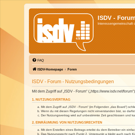
ISDV - Foru
Interessengemeinschaft de
FAQ
ISDV-Homepage
Foren
ISDV - Forum - Nutzungsbedingungen
Mit dem Zugriff auf „ISDV - Forum“ („https://www.isdv.net/foru
1. NUTZUNGSVERTRAG
Mit dem Zugriff auf „ISDV - Forum“ (im Folgenden „das Board“) sch
Wenn du mit diesen Regelungen nicht einverstanden bist, so darfst 
Der Nutzungsvertrag wird auf unbestimmte Zeit geschlossen und kan
2. EINRÄUMUNG VON NUTZUNGSRECHTEN
Mit dem Erstellen eines Beitrags erteilst du dem Betreiber ein ein
Das Nutzungsrecht nach Punkt 2, Unterpunkt a bleibt auch nach 