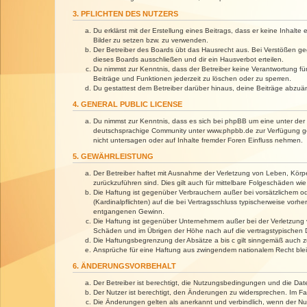
3. PFLICHTEN DES NUTZERS
Du erklärst mit der Erstellung eines Beitrags, dass er keine Inhalt
Bilder zu setzen bzw. zu verwenden.
Der Betreiber des Boards übt das Hausrecht aus. Bei Verstößen g
dieses Boards ausschließen und dir ein Hausverbot erteilen.
Du nimmst zur Kenntnis, dass der Betreiber keine Verantwortung für 
Beiträge und Funktionen jederzeit zu löschen oder zu sperren.
Du gestattest dem Betreiber darüber hinaus, deine Beiträge abzuä
4. GENERAL PUBLIC LICENSE
Du nimmst zur Kenntnis, dass es sich bei phpBB um eine unter der 
deutschsprachige Community unter www.phpbb.de zur Verfügung gest
nicht untersagen oder auf Inhalte fremder Foren Einfluss nehmen.
5. GEWÄHRLEISTUNG
Der Betreiber haftet mit Ausnahme der Verletzung von Leben, Körper
zurückzuführen sind. Dies gilt auch für mittelbare Folgeschäden 
Die Haftung ist gegenüber Verbrauchern außer bei vorsätzlichem o
(Kardinalpflichten) auf die bei Vertragsschluss typischerweise vo
entgangenen Gewinn.
Die Haftung ist gegenüber Unternehmern außer bei der Verletzung 
Schäden und im Übrigen der Höhe nach auf die vertragstypischen 
Die Haftungsbegrenzung der Absätze a bis c gilt sinngemäß auch zu
Ansprüche für eine Haftung aus zwingendem nationalem Recht blei
6. ÄNDERUNGSVORBEHALT
Der Betreiber ist berechtigt, die Nutzungsbedingungen und die Dat
Der Nutzer ist berechtigt, den Änderungen zu widersprechen. Im Fa
Die Änderungen gelten als anerkannt und verbindlich, wenn der N