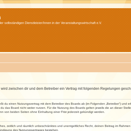
m
r selbständigen Dienstleister/Innen in der Veranstaltungswirtschaft e.V.
m“) wird zwischen dir und dem Betreiber ein Vertrag mit folgenden Regelungen gesch
ließt du einen Nutzungsvertrag mit dem Betreiber des Boards ab (im Folgenden „Betreiber“) und 
du das Board nicht weiter nutzen. Für die Nutzung des Boards gelten jeweils die an dieser Stell
n von beiden Seiten ohne Einhaltung einer Frist jederzeit gekündigt werden.
faches, zeitlich und räumlich unbeschränktes und unentgeltliches Recht, deinen Beitrag im Rahme
Kündigung des Nutzungsvertrages bestehen.