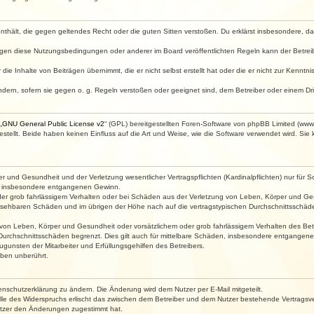
e enthält, die gegen geltendes Recht oder die guten Sitten verstoßen. Du erklärst insbesondere, 
egen diese Nutzungsbedingungen oder anderer im Board veröffentlichten Regeln kann der Betre
die Inhalte von Beiträgen übernimmt, die er nicht selbst erstellt hat oder die er nicht zur Kenn
ndern, sofern sie gegen o. g. Regeln verstoßen oder geeignet sind, dem Betreiber oder einem D
„
GNU General Public License v2
“ (GPL) bereitgestellten Foren-Software von phpBB Limited (ww
ellt. Beide haben keinen Einfluss auf die Art und Weise, wie die Software verwendet wird. Si
 und Gesundheit und der Verletzung wesentlicher Vertragspflichten (Kardinalpflichten) nur für Sc
wie insbesondere entgangenen Gewinn.
der grob fahrlässigem Verhalten oder bei Schäden aus der Verletzung von Leben, Körper und Ges
rhersehbaren Schäden und im übrigen der Höhe nach auf die vertragstypischen Durchschnittsschäde
von Leben, Körper und Gesundheit oder vorsätzlichem oder grob fahrlässigem Verhalten des Betr
Durchschnittsschäden begrenzt. Dies gilt auch für mittelbare Schäden, insbesondere entgangen
gunsten der Mitarbeiter und Erfüllungsgehilfen des Betreibers.
ben unberührt.
enschutzerklärung zu ändern. Die Änderung wird dem Nutzer per E-Mail mitgeteilt.
lle des Widerspruchs erlischt das zwischen dem Betreiber und dem Nutzer bestehende Vertragsverh
utzer den Änderungen zugestimmt hat.