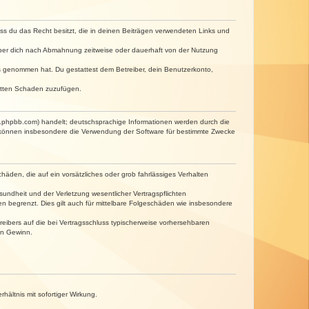
dass du das Recht besitzt, die in deinen Beiträgen verwendeten Links und
iber dich nach Abmahnung zeitweise oder dauerhaft von der Nutzung
tnis genommen hat. Du gestattest dem Betreiber, dein Benutzerkonto,
ritten Schaden zuzufügen.
w.phpbb.com) handelt; deutschsprachige Informationen werden durch die
e können insbesondere die Verwendung der Software für bestimmte Zwecke
häden, die auf ein vorsätzliches oder grob fahrlässiges Verhalten
undheit und der Verletzung wesentlicher Vertragspflichten
n begrenzt. Dies gilt auch für mittelbare Folgeschäden wie insbesondere
eibers auf die bei Vertragsschluss typischerweise vorhersehbaren
en Gewinn.
ältnis mit sofortiger Wirkung.