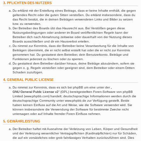
3. PFLICHTEN DES NUTZERS
Du erklärst mit der Erstellung eines Beitrags, dass er keine Inhalte enthält, die gegen
geltendes Recht oder die guten Sitten verstoßen. Du erklärst insbesondere, dass du
das Recht besitzt, die in deinen Beiträgen verwendeten Links und Bilder zu setzen
bzw. zu verwenden.
Der Betreiber des Boards übt das Hausrecht aus. Bei Verstößen gegen diese
Nutzungsbedingungen oder anderer im Board veröffentlichten Regeln kann der
Betreiber dich nach Abmahnung zeitweise oder dauerhaft von der Nutzung dieses
Boards ausschließen und dir ein Hausverbot erteilen.
Du nimmst zur Kenntnis, dass der Betreiber keine Verantwortung für die Inhalte von
Beiträgen übernimmt, die er nicht selbst erstellt hat oder die er nicht zur Kenntnis
genommen hat. Du gestattest dem Betreiber, dein Benutzerkonto, Beiträge und
Funktionen jederzeit zu löschen oder zu sperren.
Du gestattest dem Betreiber darüber hinaus, deine Beiträge abzuändern, sofern sie
gegen o. g. Regeln verstoßen oder geeignet sind, dem Betreiber oder einem Dritten
Schaden zuzufügen.
4. GENERAL PUBLIC LICENSE
Du nimmst zur Kenntnis, dass es sich bei phpBB um eine unter der „
GNU General Public License v2
“ (GPL) bereitgestellten Foren-Software von phpBB
Limited (www.phpbb.com) handelt; deutschsprachige Informationen werden durch die
deutschsprachige Community unter www.phpbb.de zur Verfügung gestellt. Beide
haben keinen Einfluss auf die Art und Weise, wie die Software verwendet wird. Sie
können insbesondere die Verwendung der Software für bestimmte Zwecke nicht
untersagen oder auf Inhalte fremder Foren Einfluss nehmen.
5. GEWÄHRLEISTUNG
Der Betreiber haftet mit Ausnahme der Verletzung von Leben, Körper und Gesundheit
und der Verletzung wesentlicher Vertragspflichten (Kardinalpflichten) nur für Schäden,
die auf ein vorsätzliches oder grob fahrlässiges Verhalten zurückzuführen sind. Dies