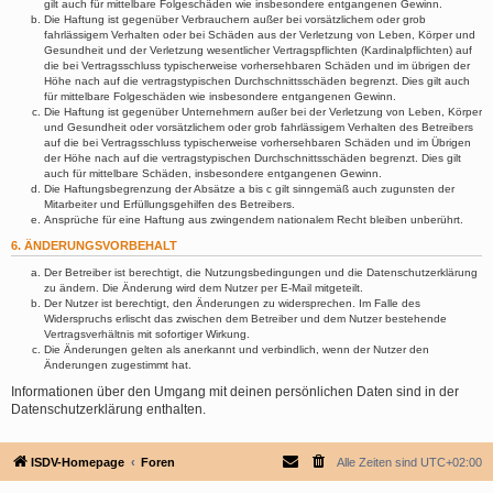
gilt auch für mittelbare Folgeschäden wie insbesondere entgangenen Gewinn.
Die Haftung ist gegenüber Verbrauchern außer bei vorsätzlichem oder grob
fahrlässigem Verhalten oder bei Schäden aus der Verletzung von Leben, Körper und
Gesundheit und der Verletzung wesentlicher Vertragspflichten (Kardinalpflichten) auf
die bei Vertragsschluss typischerweise vorhersehbaren Schäden und im übrigen der
Höhe nach auf die vertragstypischen Durchschnittsschäden begrenzt. Dies gilt auch
für mittelbare Folgeschäden wie insbesondere entgangenen Gewinn.
Die Haftung ist gegenüber Unternehmern außer bei der Verletzung von Leben, Körper
und Gesundheit oder vorsätzlichem oder grob fahrlässigem Verhalten des Betreibers
auf die bei Vertragsschluss typischerweise vorhersehbaren Schäden und im Übrigen
der Höhe nach auf die vertragstypischen Durchschnittsschäden begrenzt. Dies gilt
auch für mittelbare Schäden, insbesondere entgangenen Gewinn.
Die Haftungsbegrenzung der Absätze a bis c gilt sinngemäß auch zugunsten der
Mitarbeiter und Erfüllungsgehilfen des Betreibers.
Ansprüche für eine Haftung aus zwingendem nationalem Recht bleiben unberührt.
6. ÄNDERUNGSVORBEHALT
Der Betreiber ist berechtigt, die Nutzungsbedingungen und die Datenschutzerklärung
zu ändern. Die Änderung wird dem Nutzer per E-Mail mitgeteilt.
Der Nutzer ist berechtigt, den Änderungen zu widersprechen. Im Falle des
Widerspruchs erlischt das zwischen dem Betreiber und dem Nutzer bestehende
Vertragsverhältnis mit sofortiger Wirkung.
Die Änderungen gelten als anerkannt und verbindlich, wenn der Nutzer den
Änderungen zugestimmt hat.
Informationen über den Umgang mit deinen persönlichen Daten sind in der
Datenschutzerklärung enthalten.
ISDV-Homepage
Foren
Alle Zeiten sind
UTC+02:00