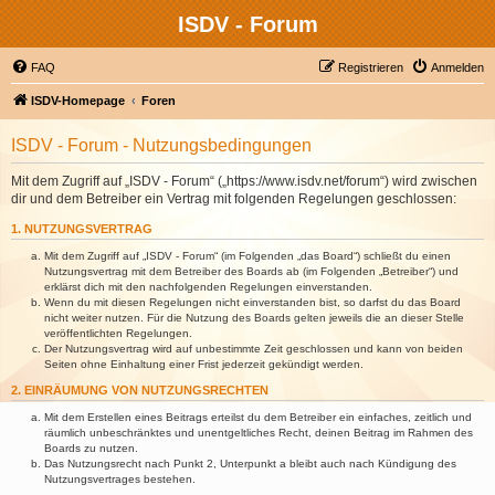
ISDV - Forum
FAQ
Registrieren
Anmelden
ISDV-Homepage
Foren
ISDV - Forum - Nutzungsbedingungen
Mit dem Zugriff auf „ISDV - Forum“ („https://www.isdv.net/forum“) wird zwischen
dir und dem Betreiber ein Vertrag mit folgenden Regelungen geschlossen:
1. NUTZUNGSVERTRAG
Mit dem Zugriff auf „ISDV - Forum“ (im Folgenden „das Board“) schließt du einen
Nutzungsvertrag mit dem Betreiber des Boards ab (im Folgenden „Betreiber“) und
erklärst dich mit den nachfolgenden Regelungen einverstanden.
Wenn du mit diesen Regelungen nicht einverstanden bist, so darfst du das Board
nicht weiter nutzen. Für die Nutzung des Boards gelten jeweils die an dieser Stelle
veröffentlichten Regelungen.
Der Nutzungsvertrag wird auf unbestimmte Zeit geschlossen und kann von beiden
Seiten ohne Einhaltung einer Frist jederzeit gekündigt werden.
2. EINRÄUMUNG VON NUTZUNGSRECHTEN
Mit dem Erstellen eines Beitrags erteilst du dem Betreiber ein einfaches, zeitlich und
räumlich unbeschränktes und unentgeltliches Recht, deinen Beitrag im Rahmen des
Boards zu nutzen.
Das Nutzungsrecht nach Punkt 2, Unterpunkt a bleibt auch nach Kündigung des
Nutzungsvertrages bestehen.