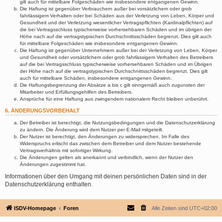
gilt auch für mittelbare Folgeschäden wie insbesondere entgangenen Gewinn.
Die Haftung ist gegenüber Verbrauchern außer bei vorsätzlichem oder grob
fahrlässigem Verhalten oder bei Schäden aus der Verletzung von Leben, Körper und
Gesundheit und der Verletzung wesentlicher Vertragspflichten (Kardinalpflichten) auf
die bei Vertragsschluss typischerweise vorhersehbaren Schäden und im übrigen der
Höhe nach auf die vertragstypischen Durchschnittsschäden begrenzt. Dies gilt auch
für mittelbare Folgeschäden wie insbesondere entgangenen Gewinn.
Die Haftung ist gegenüber Unternehmern außer bei der Verletzung von Leben, Körper
und Gesundheit oder vorsätzlichem oder grob fahrlässigem Verhalten des Betreibers
auf die bei Vertragsschluss typischerweise vorhersehbaren Schäden und im Übrigen
der Höhe nach auf die vertragstypischen Durchschnittsschäden begrenzt. Dies gilt
auch für mittelbare Schäden, insbesondere entgangenen Gewinn.
Die Haftungsbegrenzung der Absätze a bis c gilt sinngemäß auch zugunsten der
Mitarbeiter und Erfüllungsgehilfen des Betreibers.
Ansprüche für eine Haftung aus zwingendem nationalem Recht bleiben unberührt.
6. ÄNDERUNGSVORBEHALT
Der Betreiber ist berechtigt, die Nutzungsbedingungen und die Datenschutzerklärung
zu ändern. Die Änderung wird dem Nutzer per E-Mail mitgeteilt.
Der Nutzer ist berechtigt, den Änderungen zu widersprechen. Im Falle des
Widerspruchs erlischt das zwischen dem Betreiber und dem Nutzer bestehende
Vertragsverhältnis mit sofortiger Wirkung.
Die Änderungen gelten als anerkannt und verbindlich, wenn der Nutzer den
Änderungen zugestimmt hat.
Informationen über den Umgang mit deinen persönlichen Daten sind in der
Datenschutzerklärung enthalten.
ISDV-Homepage
Foren
Alle Zeiten sind
UTC+02:00