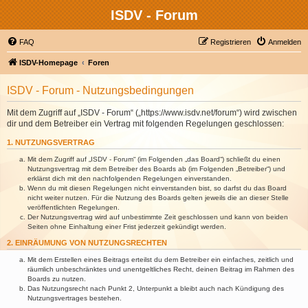
ISDV - Forum
FAQ
Registrieren
Anmelden
ISDV-Homepage
Foren
ISDV - Forum - Nutzungsbedingungen
Mit dem Zugriff auf „ISDV - Forum“ („https://www.isdv.net/forum“) wird zwischen
dir und dem Betreiber ein Vertrag mit folgenden Regelungen geschlossen:
1. NUTZUNGSVERTRAG
Mit dem Zugriff auf „ISDV - Forum“ (im Folgenden „das Board“) schließt du einen
Nutzungsvertrag mit dem Betreiber des Boards ab (im Folgenden „Betreiber“) und
erklärst dich mit den nachfolgenden Regelungen einverstanden.
Wenn du mit diesen Regelungen nicht einverstanden bist, so darfst du das Board
nicht weiter nutzen. Für die Nutzung des Boards gelten jeweils die an dieser Stelle
veröffentlichten Regelungen.
Der Nutzungsvertrag wird auf unbestimmte Zeit geschlossen und kann von beiden
Seiten ohne Einhaltung einer Frist jederzeit gekündigt werden.
2. EINRÄUMUNG VON NUTZUNGSRECHTEN
Mit dem Erstellen eines Beitrags erteilst du dem Betreiber ein einfaches, zeitlich und
räumlich unbeschränktes und unentgeltliches Recht, deinen Beitrag im Rahmen des
Boards zu nutzen.
Das Nutzungsrecht nach Punkt 2, Unterpunkt a bleibt auch nach Kündigung des
Nutzungsvertrages bestehen.