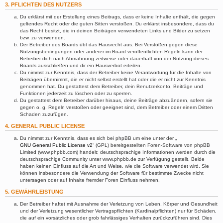
3. PFLICHTEN DES NUTZERS
Du erklärst mit der Erstellung eines Beitrags, dass er keine Inhalte enthält, die gegen
geltendes Recht oder die guten Sitten verstoßen. Du erklärst insbesondere, dass du
das Recht besitzt, die in deinen Beiträgen verwendeten Links und Bilder zu setzen
bzw. zu verwenden.
Der Betreiber des Boards übt das Hausrecht aus. Bei Verstößen gegen diese
Nutzungsbedingungen oder anderer im Board veröffentlichten Regeln kann der
Betreiber dich nach Abmahnung zeitweise oder dauerhaft von der Nutzung dieses
Boards ausschließen und dir ein Hausverbot erteilen.
Du nimmst zur Kenntnis, dass der Betreiber keine Verantwortung für die Inhalte von
Beiträgen übernimmt, die er nicht selbst erstellt hat oder die er nicht zur Kenntnis
genommen hat. Du gestattest dem Betreiber, dein Benutzerkonto, Beiträge und
Funktionen jederzeit zu löschen oder zu sperren.
Du gestattest dem Betreiber darüber hinaus, deine Beiträge abzuändern, sofern sie
gegen o. g. Regeln verstoßen oder geeignet sind, dem Betreiber oder einem Dritten
Schaden zuzufügen.
4. GENERAL PUBLIC LICENSE
Du nimmst zur Kenntnis, dass es sich bei phpBB um eine unter der „
GNU General Public License v2
“ (GPL) bereitgestellten Foren-Software von phpBB
Limited (www.phpbb.com) handelt; deutschsprachige Informationen werden durch die
deutschsprachige Community unter www.phpbb.de zur Verfügung gestellt. Beide
haben keinen Einfluss auf die Art und Weise, wie die Software verwendet wird. Sie
können insbesondere die Verwendung der Software für bestimmte Zwecke nicht
untersagen oder auf Inhalte fremder Foren Einfluss nehmen.
5. GEWÄHRLEISTUNG
Der Betreiber haftet mit Ausnahme der Verletzung von Leben, Körper und Gesundheit
und der Verletzung wesentlicher Vertragspflichten (Kardinalpflichten) nur für Schäden,
die auf ein vorsätzliches oder grob fahrlässiges Verhalten zurückzuführen sind. Dies