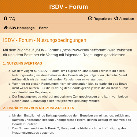
ISDV - Forum
FAQ
Registrieren
Anmelden
ISDV-Homepage
Foren
ISDV - Forum - Nutzungsbedingungen
Mit dem Zugriff auf „ISDV - Forum“ („https://www.isdv.net/forum“) wird zwischen
dir und dem Betreiber ein Vertrag mit folgenden Regelungen geschlossen:
1. NUTZUNGSVERTRAG
Mit dem Zugriff auf „ISDV - Forum“ (im Folgenden „das Board“) schließt du einen
Nutzungsvertrag mit dem Betreiber des Boards ab (im Folgenden „Betreiber“) und
erklärst dich mit den nachfolgenden Regelungen einverstanden.
Wenn du mit diesen Regelungen nicht einverstanden bist, so darfst du das Board
nicht weiter nutzen. Für die Nutzung des Boards gelten jeweils die an dieser Stelle
veröffentlichten Regelungen.
Der Nutzungsvertrag wird auf unbestimmte Zeit geschlossen und kann von beiden
Seiten ohne Einhaltung einer Frist jederzeit gekündigt werden.
2. EINRÄUMUNG VON NUTZUNGSRECHTEN
Mit dem Erstellen eines Beitrags erteilst du dem Betreiber ein einfaches, zeitlich und
räumlich unbeschränktes und unentgeltliches Recht, deinen Beitrag im Rahmen des
Boards zu nutzen.
Das Nutzungsrecht nach Punkt 2, Unterpunkt a bleibt auch nach Kündigung des
Nutzungsvertrages bestehen.