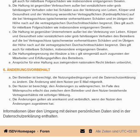
gilt auch für mittelbare Folgeschäden wie insbesondere entgangenen Gewinn.
Die Haftung ist gegenüber Verbrauchern außer bei vorsätzlichem oder grob
fahrlässigem Verhalten oder bei Schäden aus der Verletzung von Leben, Körper und
Gesundheit und der Verletzung wesentlicher Vertragspflichten (Kardinalpflichten) auf
die bei Vertragsschluss typischerweise vorhersehbaren Schäden und im übrigen der
Höhe nach auf die vertragstypischen Durchschnittsschäden begrenzt. Dies gilt auch
für mittelbare Folgeschäden wie insbesondere entgangenen Gewinn.
Die Haftung ist gegenüber Unternehmern außer bei der Verletzung von Leben, Körper
und Gesundheit oder vorsätzlichem oder grob fahrlässigem Verhalten des Betreibers
auf die bei Vertragsschluss typischerweise vorhersehbaren Schäden und im Übrigen
der Höhe nach auf die vertragstypischen Durchschnittsschäden begrenzt. Dies gilt
auch für mittelbare Schäden, insbesondere entgangenen Gewinn.
Die Haftungsbegrenzung der Absätze a bis c gilt sinngemäß auch zugunsten der
Mitarbeiter und Erfüllungsgehilfen des Betreibers.
Ansprüche für eine Haftung aus zwingendem nationalem Recht bleiben unberührt.
6. ÄNDERUNGSVORBEHALT
Der Betreiber ist berechtigt, die Nutzungsbedingungen und die Datenschutzerklärung
zu ändern. Die Änderung wird dem Nutzer per E-Mail mitgeteilt.
Der Nutzer ist berechtigt, den Änderungen zu widersprechen. Im Falle des
Widerspruchs erlischt das zwischen dem Betreiber und dem Nutzer bestehende
Vertragsverhältnis mit sofortiger Wirkung.
Die Änderungen gelten als anerkannt und verbindlich, wenn der Nutzer den
Änderungen zugestimmt hat.
Informationen über den Umgang mit deinen persönlichen Daten sind in der
Datenschutzerklärung enthalten.
ISDV-Homepage
Foren
Alle Zeiten sind
UTC+02:00