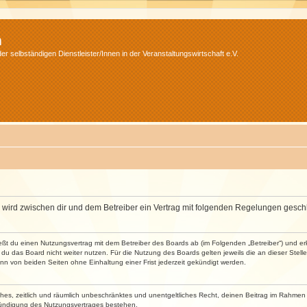
m
r selbständigen Dienstleister/Innen in der Veranstaltungswirtschaft e.V.
m“) wird zwischen dir und dem Betreiber ein Vertrag mit folgenden Regelungen gesch
ließt du einen Nutzungsvertrag mit dem Betreiber des Boards ab (im Folgenden „Betreiber“) und 
du das Board nicht weiter nutzen. Für die Nutzung des Boards gelten jeweils die an dieser Stell
n von beiden Seiten ohne Einhaltung einer Frist jederzeit gekündigt werden.
faches, zeitlich und räumlich unbeschränktes und unentgeltliches Recht, deinen Beitrag im Rahme
Kündigung des Nutzungsvertrages bestehen.