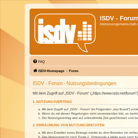
ISDV - Foru
Interessengemeinschaft de
FAQ
ISDV-Homepage
Foren
ISDV - Forum - Nutzungsbedingungen
Mit dem Zugriff auf „ISDV - Forum“ („https://www.isdv.net/foru
1. NUTZUNGSVERTRAG
Mit dem Zugriff auf „ISDV - Forum“ (im Folgenden „das Board“) sch
Wenn du mit diesen Regelungen nicht einverstanden bist, so darfst 
Der Nutzungsvertrag wird auf unbestimmte Zeit geschlossen und kan
2. EINRÄUMUNG VON NUTZUNGSRECHTEN
Mit dem Erstellen eines Beitrags erteilst du dem Betreiber ein ein
Das Nutzungsrecht nach Punkt 2, Unterpunkt a bleibt auch nach 