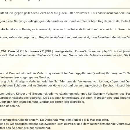
e enthält, die gegen geltendes Recht oder die guten Sitten verstoßen. Du erklärst insbesondere, 
egen diese Nutzungsbedingungen oder anderer im Board veröffentlichten Regeln kann der Betre
die Inhalte von Beiträgen übernimmt, die er nicht selbst erstellt hat oder die er nicht zur Kenn
ndern, sofern sie gegen o. g. Regeln verstoßen oder geeignet sind, dem Betreiber oder einem D
„
GNU General Public License v2
“ (GPL) bereitgestellten Foren-Software von phpBB Limited (ww
ellt. Beide haben keinen Einfluss auf die Art und Weise, wie die Software verwendet wird. Si
 und Gesundheit und der Verletzung wesentlicher Vertragspflichten (Kardinalpflichten) nur für Sc
wie insbesondere entgangenen Gewinn.
der grob fahrlässigem Verhalten oder bei Schäden aus der Verletzung von Leben, Körper und Ges
rhersehbaren Schäden und im übrigen der Höhe nach auf die vertragstypischen Durchschnittsschäde
von Leben, Körper und Gesundheit oder vorsätzlichem oder grob fahrlässigem Verhalten des Betr
Durchschnittsschäden begrenzt. Dies gilt auch für mittelbare Schäden, insbesondere entgangen
gunsten der Mitarbeiter und Erfüllungsgehilfen des Betreibers.
ben unberührt.
enschutzerklärung zu ändern. Die Änderung wird dem Nutzer per E-Mail mitgeteilt.
lle des Widerspruchs erlischt das zwischen dem Betreiber und dem Nutzer bestehende Vertragsverh
utzer den Änderungen zugestimmt hat.