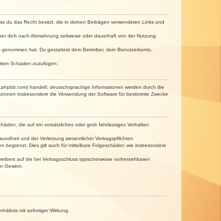
dass du das Recht besitzt, die in deinen Beiträgen verwendeten Links und
iber dich nach Abmahnung zeitweise oder dauerhaft von der Nutzung
tnis genommen hat. Du gestattest dem Betreiber, dein Benutzerkonto,
ritten Schaden zuzufügen.
w.phpbb.com) handelt; deutschsprachige Informationen werden durch die
e können insbesondere die Verwendung der Software für bestimmte Zwecke
häden, die auf ein vorsätzliches oder grob fahrlässiges Verhalten
undheit und der Verletzung wesentlicher Vertragspflichten
n begrenzt. Dies gilt auch für mittelbare Folgeschäden wie insbesondere
eibers auf die bei Vertragsschluss typischerweise vorhersehbaren
en Gewinn.
ältnis mit sofortiger Wirkung.