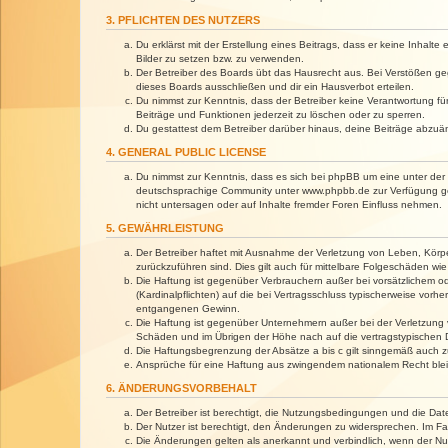
3. PFLICHTEN DES NUTZERS
Du erklärst mit der Erstellung eines Beitrags, dass er keine Inhalt
Bilder zu setzen bzw. zu verwenden.
Der Betreiber des Boards übt das Hausrecht aus. Bei Verstößen g
dieses Boards ausschließen und dir ein Hausverbot erteilen.
Du nimmst zur Kenntnis, dass der Betreiber keine Verantwortung für 
Beiträge und Funktionen jederzeit zu löschen oder zu sperren.
Du gestattest dem Betreiber darüber hinaus, deine Beiträge abzuä
4. GENERAL PUBLIC LICENSE
Du nimmst zur Kenntnis, dass es sich bei phpBB um eine unter der 
deutschsprachige Community unter www.phpbb.de zur Verfügung gest
nicht untersagen oder auf Inhalte fremder Foren Einfluss nehmen.
5. GEWÄHRLEISTUNG
Der Betreiber haftet mit Ausnahme der Verletzung von Leben, Körper
zurückzuführen sind. Dies gilt auch für mittelbare Folgeschäden 
Die Haftung ist gegenüber Verbrauchern außer bei vorsätzlichem o
(Kardinalpflichten) auf die bei Vertragsschluss typischerweise vo
entgangenen Gewinn.
Die Haftung ist gegenüber Unternehmern außer bei der Verletzung 
Schäden und im Übrigen der Höhe nach auf die vertragstypischen 
Die Haftungsbegrenzung der Absätze a bis c gilt sinngemäß auch zu
Ansprüche für eine Haftung aus zwingendem nationalem Recht blei
6. ÄNDERUNGSVORBEHALT
Der Betreiber ist berechtigt, die Nutzungsbedingungen und die Dat
Der Nutzer ist berechtigt, den Änderungen zu widersprechen. Im Fa
Die Änderungen gelten als anerkannt und verbindlich, wenn der N