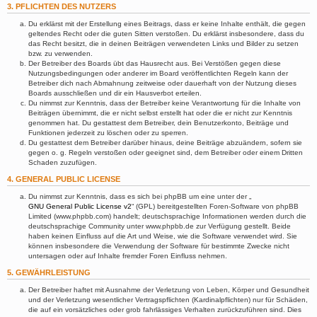
3. PFLICHTEN DES NUTZERS
Du erklärst mit der Erstellung eines Beitrags, dass er keine Inhalte enthält, die gegen
geltendes Recht oder die guten Sitten verstoßen. Du erklärst insbesondere, dass du
das Recht besitzt, die in deinen Beiträgen verwendeten Links und Bilder zu setzen
bzw. zu verwenden.
Der Betreiber des Boards übt das Hausrecht aus. Bei Verstößen gegen diese
Nutzungsbedingungen oder anderer im Board veröffentlichten Regeln kann der
Betreiber dich nach Abmahnung zeitweise oder dauerhaft von der Nutzung dieses
Boards ausschließen und dir ein Hausverbot erteilen.
Du nimmst zur Kenntnis, dass der Betreiber keine Verantwortung für die Inhalte von
Beiträgen übernimmt, die er nicht selbst erstellt hat oder die er nicht zur Kenntnis
genommen hat. Du gestattest dem Betreiber, dein Benutzerkonto, Beiträge und
Funktionen jederzeit zu löschen oder zu sperren.
Du gestattest dem Betreiber darüber hinaus, deine Beiträge abzuändern, sofern sie
gegen o. g. Regeln verstoßen oder geeignet sind, dem Betreiber oder einem Dritten
Schaden zuzufügen.
4. GENERAL PUBLIC LICENSE
Du nimmst zur Kenntnis, dass es sich bei phpBB um eine unter der „
GNU General Public License v2
“ (GPL) bereitgestellten Foren-Software von phpBB
Limited (www.phpbb.com) handelt; deutschsprachige Informationen werden durch die
deutschsprachige Community unter www.phpbb.de zur Verfügung gestellt. Beide
haben keinen Einfluss auf die Art und Weise, wie die Software verwendet wird. Sie
können insbesondere die Verwendung der Software für bestimmte Zwecke nicht
untersagen oder auf Inhalte fremder Foren Einfluss nehmen.
5. GEWÄHRLEISTUNG
Der Betreiber haftet mit Ausnahme der Verletzung von Leben, Körper und Gesundheit
und der Verletzung wesentlicher Vertragspflichten (Kardinalpflichten) nur für Schäden,
die auf ein vorsätzliches oder grob fahrlässiges Verhalten zurückzuführen sind. Dies