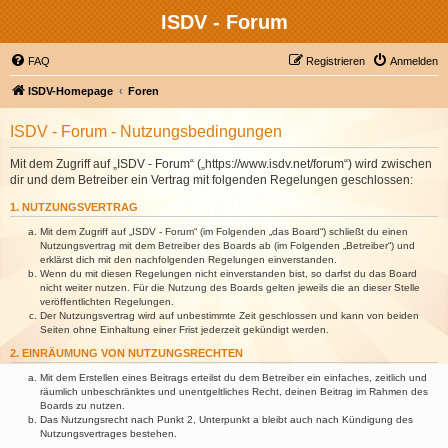
ISDV - Forum
FAQ
Registrieren
Anmelden
ISDV-Homepage
Foren
ISDV - Forum - Nutzungsbedingungen
Mit dem Zugriff auf „ISDV - Forum“ („https://www.isdv.net/forum“) wird zwischen
dir und dem Betreiber ein Vertrag mit folgenden Regelungen geschlossen:
1. NUTZUNGSVERTRAG
Mit dem Zugriff auf „ISDV - Forum“ (im Folgenden „das Board“) schließt du einen
Nutzungsvertrag mit dem Betreiber des Boards ab (im Folgenden „Betreiber“) und
erklärst dich mit den nachfolgenden Regelungen einverstanden.
Wenn du mit diesen Regelungen nicht einverstanden bist, so darfst du das Board
nicht weiter nutzen. Für die Nutzung des Boards gelten jeweils die an dieser Stelle
veröffentlichten Regelungen.
Der Nutzungsvertrag wird auf unbestimmte Zeit geschlossen und kann von beiden
Seiten ohne Einhaltung einer Frist jederzeit gekündigt werden.
2. EINRÄUMUNG VON NUTZUNGSRECHTEN
Mit dem Erstellen eines Beitrags erteilst du dem Betreiber ein einfaches, zeitlich und
räumlich unbeschränktes und unentgeltliches Recht, deinen Beitrag im Rahmen des
Boards zu nutzen.
Das Nutzungsrecht nach Punkt 2, Unterpunkt a bleibt auch nach Kündigung des
Nutzungsvertrages bestehen.