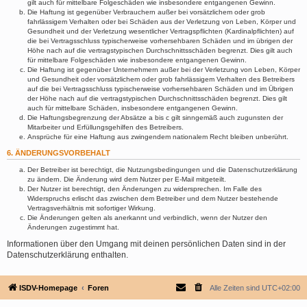
gilt auch für mittelbare Folgeschäden wie insbesondere entgangenen Gewinn.
Die Haftung ist gegenüber Verbrauchern außer bei vorsätzlichem oder grob
fahrlässigem Verhalten oder bei Schäden aus der Verletzung von Leben, Körper und
Gesundheit und der Verletzung wesentlicher Vertragspflichten (Kardinalpflichten) auf
die bei Vertragsschluss typischerweise vorhersehbaren Schäden und im übrigen der
Höhe nach auf die vertragstypischen Durchschnittsschäden begrenzt. Dies gilt auch
für mittelbare Folgeschäden wie insbesondere entgangenen Gewinn.
Die Haftung ist gegenüber Unternehmern außer bei der Verletzung von Leben, Körper
und Gesundheit oder vorsätzlichem oder grob fahrlässigem Verhalten des Betreibers
auf die bei Vertragsschluss typischerweise vorhersehbaren Schäden und im Übrigen
der Höhe nach auf die vertragstypischen Durchschnittsschäden begrenzt. Dies gilt
auch für mittelbare Schäden, insbesondere entgangenen Gewinn.
Die Haftungsbegrenzung der Absätze a bis c gilt sinngemäß auch zugunsten der
Mitarbeiter und Erfüllungsgehilfen des Betreibers.
Ansprüche für eine Haftung aus zwingendem nationalem Recht bleiben unberührt.
6. ÄNDERUNGSVORBEHALT
Der Betreiber ist berechtigt, die Nutzungsbedingungen und die Datenschutzerklärung
zu ändern. Die Änderung wird dem Nutzer per E-Mail mitgeteilt.
Der Nutzer ist berechtigt, den Änderungen zu widersprechen. Im Falle des
Widerspruchs erlischt das zwischen dem Betreiber und dem Nutzer bestehende
Vertragsverhältnis mit sofortiger Wirkung.
Die Änderungen gelten als anerkannt und verbindlich, wenn der Nutzer den
Änderungen zugestimmt hat.
Informationen über den Umgang mit deinen persönlichen Daten sind in der
Datenschutzerklärung enthalten.
ISDV-Homepage
Foren
Alle Zeiten sind
UTC+02:00