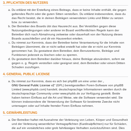
3. PFLICHTEN DES NUTZERS
Du erklärst mit der Erstellung eines Beitrags, dass er keine Inhalte enthält, die gegen
geltendes Recht oder die guten Sitten verstoßen. Du erklärst insbesondere, dass du
das Recht besitzt, die in deinen Beiträgen verwendeten Links und Bilder zu setzen
bzw. zu verwenden.
Der Betreiber des Boards übt das Hausrecht aus. Bei Verstößen gegen diese
Nutzungsbedingungen oder anderer im Board veröffentlichten Regeln kann der
Betreiber dich nach Abmahnung zeitweise oder dauerhaft von der Nutzung dieses
Boards ausschließen und dir ein Hausverbot erteilen.
Du nimmst zur Kenntnis, dass der Betreiber keine Verantwortung für die Inhalte von
Beiträgen übernimmt, die er nicht selbst erstellt hat oder die er nicht zur Kenntnis
genommen hat. Du gestattest dem Betreiber, dein Benutzerkonto, Beiträge und
Funktionen jederzeit zu löschen oder zu sperren.
Du gestattest dem Betreiber darüber hinaus, deine Beiträge abzuändern, sofern sie
gegen o. g. Regeln verstoßen oder geeignet sind, dem Betreiber oder einem Dritten
Schaden zuzufügen.
4. GENERAL PUBLIC LICENSE
Du nimmst zur Kenntnis, dass es sich bei phpBB um eine unter der „
GNU General Public License v2
“ (GPL) bereitgestellten Foren-Software von phpBB
Limited (www.phpbb.com) handelt; deutschsprachige Informationen werden durch die
deutschsprachige Community unter www.phpbb.de zur Verfügung gestellt. Beide
haben keinen Einfluss auf die Art und Weise, wie die Software verwendet wird. Sie
können insbesondere die Verwendung der Software für bestimmte Zwecke nicht
untersagen oder auf Inhalte fremder Foren Einfluss nehmen.
5. GEWÄHRLEISTUNG
Der Betreiber haftet mit Ausnahme der Verletzung von Leben, Körper und Gesundheit
und der Verletzung wesentlicher Vertragspflichten (Kardinalpflichten) nur für Schäden,
die auf ein vorsätzliches oder grob fahrlässiges Verhalten zurückzuführen sind. Dies