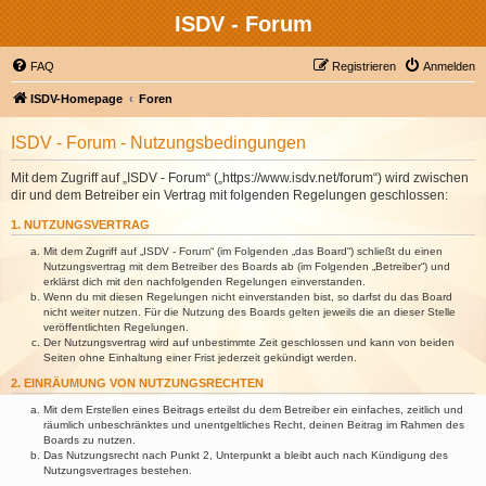
ISDV - Forum
FAQ
Registrieren
Anmelden
ISDV-Homepage
Foren
ISDV - Forum - Nutzungsbedingungen
Mit dem Zugriff auf „ISDV - Forum“ („https://www.isdv.net/forum“) wird zwischen
dir und dem Betreiber ein Vertrag mit folgenden Regelungen geschlossen:
1. NUTZUNGSVERTRAG
Mit dem Zugriff auf „ISDV - Forum“ (im Folgenden „das Board“) schließt du einen
Nutzungsvertrag mit dem Betreiber des Boards ab (im Folgenden „Betreiber“) und
erklärst dich mit den nachfolgenden Regelungen einverstanden.
Wenn du mit diesen Regelungen nicht einverstanden bist, so darfst du das Board
nicht weiter nutzen. Für die Nutzung des Boards gelten jeweils die an dieser Stelle
veröffentlichten Regelungen.
Der Nutzungsvertrag wird auf unbestimmte Zeit geschlossen und kann von beiden
Seiten ohne Einhaltung einer Frist jederzeit gekündigt werden.
2. EINRÄUMUNG VON NUTZUNGSRECHTEN
Mit dem Erstellen eines Beitrags erteilst du dem Betreiber ein einfaches, zeitlich und
räumlich unbeschränktes und unentgeltliches Recht, deinen Beitrag im Rahmen des
Boards zu nutzen.
Das Nutzungsrecht nach Punkt 2, Unterpunkt a bleibt auch nach Kündigung des
Nutzungsvertrages bestehen.