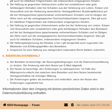
gilt auch für mittelbare Folgeschäden wie insbesondere entgangenen Gewinn.
Die Haftung ist gegenüber Verbrauchern außer bei vorsätzlichem oder grob
fahrlässigem Verhalten oder bei Schäden aus der Verletzung von Leben, Körper und
Gesundheit und der Verletzung wesentlicher Vertragspflichten (Kardinalpflichten) auf
die bei Vertragsschluss typischerweise vorhersehbaren Schäden und im übrigen der
Höhe nach auf die vertragstypischen Durchschnittsschäden begrenzt. Dies gilt auch
für mittelbare Folgeschäden wie insbesondere entgangenen Gewinn.
Die Haftung ist gegenüber Unternehmern außer bei der Verletzung von Leben, Körper
und Gesundheit oder vorsätzlichem oder grob fahrlässigem Verhalten des Betreibers
auf die bei Vertragsschluss typischerweise vorhersehbaren Schäden und im Übrigen
der Höhe nach auf die vertragstypischen Durchschnittsschäden begrenzt. Dies gilt
auch für mittelbare Schäden, insbesondere entgangenen Gewinn.
Die Haftungsbegrenzung der Absätze a bis c gilt sinngemäß auch zugunsten der
Mitarbeiter und Erfüllungsgehilfen des Betreibers.
Ansprüche für eine Haftung aus zwingendem nationalem Recht bleiben unberührt.
6. ÄNDERUNGSVORBEHALT
Der Betreiber ist berechtigt, die Nutzungsbedingungen und die Datenschutzerklärung
zu ändern. Die Änderung wird dem Nutzer per E-Mail mitgeteilt.
Der Nutzer ist berechtigt, den Änderungen zu widersprechen. Im Falle des
Widerspruchs erlischt das zwischen dem Betreiber und dem Nutzer bestehende
Vertragsverhältnis mit sofortiger Wirkung.
Die Änderungen gelten als anerkannt und verbindlich, wenn der Nutzer den
Änderungen zugestimmt hat.
Informationen über den Umgang mit deinen persönlichen Daten sind in der
Datenschutzerklärung enthalten.
ISDV-Homepage
Foren
Alle Zeiten sind
UTC+02:00