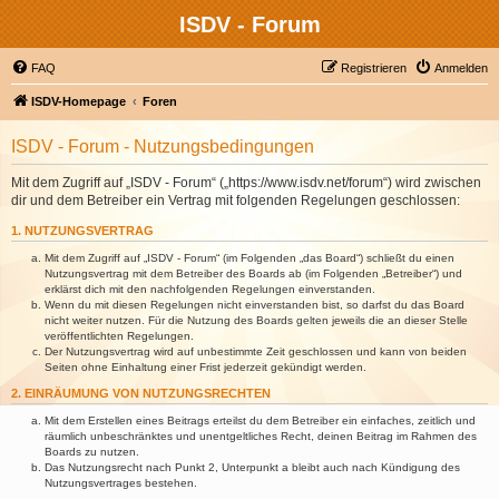
ISDV - Forum
FAQ
Registrieren
Anmelden
ISDV-Homepage
Foren
ISDV - Forum - Nutzungsbedingungen
Mit dem Zugriff auf „ISDV - Forum“ („https://www.isdv.net/forum“) wird zwischen
dir und dem Betreiber ein Vertrag mit folgenden Regelungen geschlossen:
1. NUTZUNGSVERTRAG
Mit dem Zugriff auf „ISDV - Forum“ (im Folgenden „das Board“) schließt du einen
Nutzungsvertrag mit dem Betreiber des Boards ab (im Folgenden „Betreiber“) und
erklärst dich mit den nachfolgenden Regelungen einverstanden.
Wenn du mit diesen Regelungen nicht einverstanden bist, so darfst du das Board
nicht weiter nutzen. Für die Nutzung des Boards gelten jeweils die an dieser Stelle
veröffentlichten Regelungen.
Der Nutzungsvertrag wird auf unbestimmte Zeit geschlossen und kann von beiden
Seiten ohne Einhaltung einer Frist jederzeit gekündigt werden.
2. EINRÄUMUNG VON NUTZUNGSRECHTEN
Mit dem Erstellen eines Beitrags erteilst du dem Betreiber ein einfaches, zeitlich und
räumlich unbeschränktes und unentgeltliches Recht, deinen Beitrag im Rahmen des
Boards zu nutzen.
Das Nutzungsrecht nach Punkt 2, Unterpunkt a bleibt auch nach Kündigung des
Nutzungsvertrages bestehen.