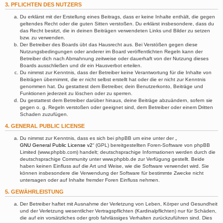
3. PFLICHTEN DES NUTZERS
Du erklärst mit der Erstellung eines Beitrags, dass er keine Inhalte enthält, die gegen
geltendes Recht oder die guten Sitten verstoßen. Du erklärst insbesondere, dass du
das Recht besitzt, die in deinen Beiträgen verwendeten Links und Bilder zu setzen
bzw. zu verwenden.
Der Betreiber des Boards übt das Hausrecht aus. Bei Verstößen gegen diese
Nutzungsbedingungen oder anderer im Board veröffentlichten Regeln kann der
Betreiber dich nach Abmahnung zeitweise oder dauerhaft von der Nutzung dieses
Boards ausschließen und dir ein Hausverbot erteilen.
Du nimmst zur Kenntnis, dass der Betreiber keine Verantwortung für die Inhalte von
Beiträgen übernimmt, die er nicht selbst erstellt hat oder die er nicht zur Kenntnis
genommen hat. Du gestattest dem Betreiber, dein Benutzerkonto, Beiträge und
Funktionen jederzeit zu löschen oder zu sperren.
Du gestattest dem Betreiber darüber hinaus, deine Beiträge abzuändern, sofern sie
gegen o. g. Regeln verstoßen oder geeignet sind, dem Betreiber oder einem Dritten
Schaden zuzufügen.
4. GENERAL PUBLIC LICENSE
Du nimmst zur Kenntnis, dass es sich bei phpBB um eine unter der „
GNU General Public License v2
“ (GPL) bereitgestellten Foren-Software von phpBB
Limited (www.phpbb.com) handelt; deutschsprachige Informationen werden durch die
deutschsprachige Community unter www.phpbb.de zur Verfügung gestellt. Beide
haben keinen Einfluss auf die Art und Weise, wie die Software verwendet wird. Sie
können insbesondere die Verwendung der Software für bestimmte Zwecke nicht
untersagen oder auf Inhalte fremder Foren Einfluss nehmen.
5. GEWÄHRLEISTUNG
Der Betreiber haftet mit Ausnahme der Verletzung von Leben, Körper und Gesundheit
und der Verletzung wesentlicher Vertragspflichten (Kardinalpflichten) nur für Schäden,
die auf ein vorsätzliches oder grob fahrlässiges Verhalten zurückzuführen sind. Dies