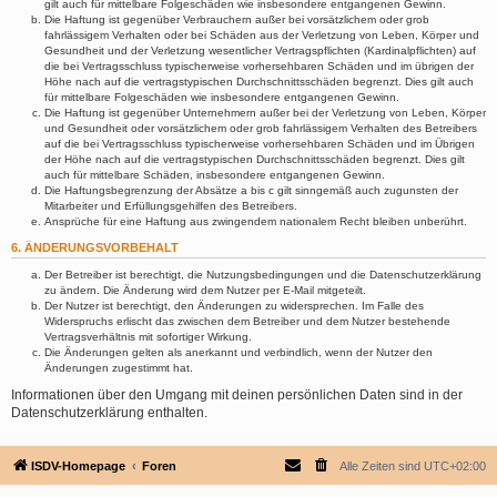
gilt auch für mittelbare Folgeschäden wie insbesondere entgangenen Gewinn.
Die Haftung ist gegenüber Verbrauchern außer bei vorsätzlichem oder grob
fahrlässigem Verhalten oder bei Schäden aus der Verletzung von Leben, Körper und
Gesundheit und der Verletzung wesentlicher Vertragspflichten (Kardinalpflichten) auf
die bei Vertragsschluss typischerweise vorhersehbaren Schäden und im übrigen der
Höhe nach auf die vertragstypischen Durchschnittsschäden begrenzt. Dies gilt auch
für mittelbare Folgeschäden wie insbesondere entgangenen Gewinn.
Die Haftung ist gegenüber Unternehmern außer bei der Verletzung von Leben, Körper
und Gesundheit oder vorsätzlichem oder grob fahrlässigem Verhalten des Betreibers
auf die bei Vertragsschluss typischerweise vorhersehbaren Schäden und im Übrigen
der Höhe nach auf die vertragstypischen Durchschnittsschäden begrenzt. Dies gilt
auch für mittelbare Schäden, insbesondere entgangenen Gewinn.
Die Haftungsbegrenzung der Absätze a bis c gilt sinngemäß auch zugunsten der
Mitarbeiter und Erfüllungsgehilfen des Betreibers.
Ansprüche für eine Haftung aus zwingendem nationalem Recht bleiben unberührt.
6. ÄNDERUNGSVORBEHALT
Der Betreiber ist berechtigt, die Nutzungsbedingungen und die Datenschutzerklärung
zu ändern. Die Änderung wird dem Nutzer per E-Mail mitgeteilt.
Der Nutzer ist berechtigt, den Änderungen zu widersprechen. Im Falle des
Widerspruchs erlischt das zwischen dem Betreiber und dem Nutzer bestehende
Vertragsverhältnis mit sofortiger Wirkung.
Die Änderungen gelten als anerkannt und verbindlich, wenn der Nutzer den
Änderungen zugestimmt hat.
Informationen über den Umgang mit deinen persönlichen Daten sind in der
Datenschutzerklärung enthalten.
ISDV-Homepage
Foren
Alle Zeiten sind
UTC+02:00