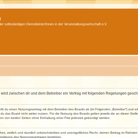
m
r selbständigen Dienstleister/Innen in der Veranstaltungswirtschaft e.V.
m“) wird zwischen dir und dem Betreiber ein Vertrag mit folgenden Regelungen gesch
ließt du einen Nutzungsvertrag mit dem Betreiber des Boards ab (im Folgenden „Betreiber“) und 
du das Board nicht weiter nutzen. Für die Nutzung des Boards gelten jeweils die an dieser Stell
n von beiden Seiten ohne Einhaltung einer Frist jederzeit gekündigt werden.
faches, zeitlich und räumlich unbeschränktes und unentgeltliches Recht, deinen Beitrag im Rahme
Kündigung des Nutzungsvertrages bestehen.