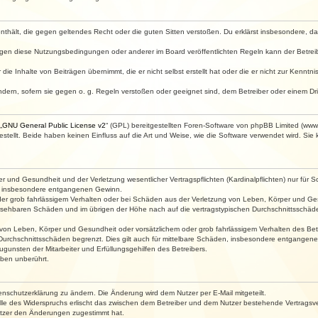
e enthält, die gegen geltendes Recht oder die guten Sitten verstoßen. Du erklärst insbesondere, 
egen diese Nutzungsbedingungen oder anderer im Board veröffentlichten Regeln kann der Betre
die Inhalte von Beiträgen übernimmt, die er nicht selbst erstellt hat oder die er nicht zur Kenn
ndern, sofern sie gegen o. g. Regeln verstoßen oder geeignet sind, dem Betreiber oder einem D
„
GNU General Public License v2
“ (GPL) bereitgestellten Foren-Software von phpBB Limited (ww
ellt. Beide haben keinen Einfluss auf die Art und Weise, wie die Software verwendet wird. Si
 und Gesundheit und der Verletzung wesentlicher Vertragspflichten (Kardinalpflichten) nur für Sc
wie insbesondere entgangenen Gewinn.
der grob fahrlässigem Verhalten oder bei Schäden aus der Verletzung von Leben, Körper und Ges
rhersehbaren Schäden und im übrigen der Höhe nach auf die vertragstypischen Durchschnittsschäde
von Leben, Körper und Gesundheit oder vorsätzlichem oder grob fahrlässigem Verhalten des Betr
Durchschnittsschäden begrenzt. Dies gilt auch für mittelbare Schäden, insbesondere entgangen
gunsten der Mitarbeiter und Erfüllungsgehilfen des Betreibers.
ben unberührt.
enschutzerklärung zu ändern. Die Änderung wird dem Nutzer per E-Mail mitgeteilt.
lle des Widerspruchs erlischt das zwischen dem Betreiber und dem Nutzer bestehende Vertragsverh
utzer den Änderungen zugestimmt hat.