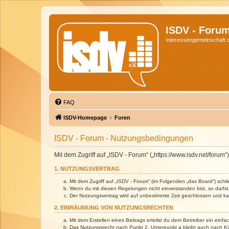
ISDV - Foru
Interessengemeinschaft de
FAQ
ISDV-Homepage
Foren
ISDV - Forum - Nutzungsbedingungen
Mit dem Zugriff auf „ISDV - Forum“ („https://www.isdv.net/foru
1. NUTZUNGSVERTRAG
Mit dem Zugriff auf „ISDV - Forum“ (im Folgenden „das Board“) sch
Wenn du mit diesen Regelungen nicht einverstanden bist, so darfst 
Der Nutzungsvertrag wird auf unbestimmte Zeit geschlossen und kan
2. EINRÄUMUNG VON NUTZUNGSRECHTEN
Mit dem Erstellen eines Beitrags erteilst du dem Betreiber ein ein
Das Nutzungsrecht nach Punkt 2, Unterpunkt a bleibt auch nach 