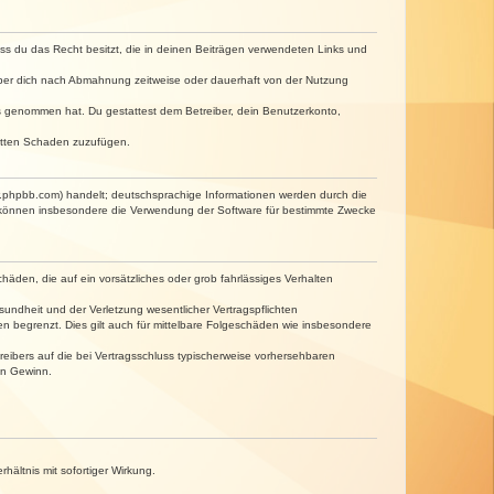
dass du das Recht besitzt, die in deinen Beiträgen verwendeten Links und
iber dich nach Abmahnung zeitweise oder dauerhaft von der Nutzung
tnis genommen hat. Du gestattest dem Betreiber, dein Benutzerkonto,
ritten Schaden zuzufügen.
w.phpbb.com) handelt; deutschsprachige Informationen werden durch die
e können insbesondere die Verwendung der Software für bestimmte Zwecke
häden, die auf ein vorsätzliches oder grob fahrlässiges Verhalten
undheit und der Verletzung wesentlicher Vertragspflichten
n begrenzt. Dies gilt auch für mittelbare Folgeschäden wie insbesondere
eibers auf die bei Vertragsschluss typischerweise vorhersehbaren
en Gewinn.
ältnis mit sofortiger Wirkung.