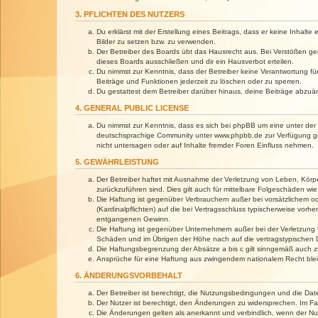
3. PFLICHTEN DES NUTZERS
Du erklärst mit der Erstellung eines Beitrags, dass er keine Inhalt
Bilder zu setzen bzw. zu verwenden.
Der Betreiber des Boards übt das Hausrecht aus. Bei Verstößen g
dieses Boards ausschließen und dir ein Hausverbot erteilen.
Du nimmst zur Kenntnis, dass der Betreiber keine Verantwortung für 
Beiträge und Funktionen jederzeit zu löschen oder zu sperren.
Du gestattest dem Betreiber darüber hinaus, deine Beiträge abzuä
4. GENERAL PUBLIC LICENSE
Du nimmst zur Kenntnis, dass es sich bei phpBB um eine unter der 
deutschsprachige Community unter www.phpbb.de zur Verfügung gest
nicht untersagen oder auf Inhalte fremder Foren Einfluss nehmen.
5. GEWÄHRLEISTUNG
Der Betreiber haftet mit Ausnahme der Verletzung von Leben, Körper
zurückzuführen sind. Dies gilt auch für mittelbare Folgeschäden 
Die Haftung ist gegenüber Verbrauchern außer bei vorsätzlichem o
(Kardinalpflichten) auf die bei Vertragsschluss typischerweise vo
entgangenen Gewinn.
Die Haftung ist gegenüber Unternehmern außer bei der Verletzung 
Schäden und im Übrigen der Höhe nach auf die vertragstypischen 
Die Haftungsbegrenzung der Absätze a bis c gilt sinngemäß auch zu
Ansprüche für eine Haftung aus zwingendem nationalem Recht blei
6. ÄNDERUNGSVORBEHALT
Der Betreiber ist berechtigt, die Nutzungsbedingungen und die Dat
Der Nutzer ist berechtigt, den Änderungen zu widersprechen. Im Fa
Die Änderungen gelten als anerkannt und verbindlich, wenn der N