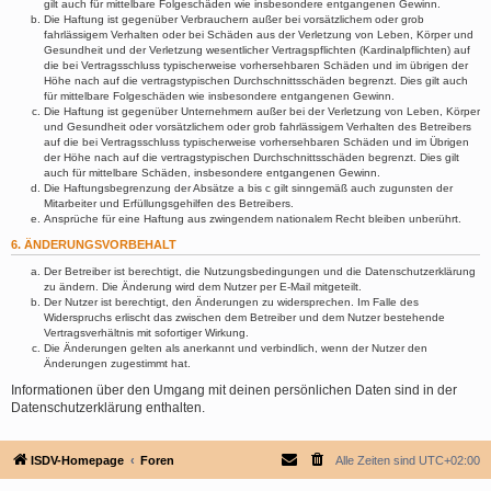
gilt auch für mittelbare Folgeschäden wie insbesondere entgangenen Gewinn.
Die Haftung ist gegenüber Verbrauchern außer bei vorsätzlichem oder grob
fahrlässigem Verhalten oder bei Schäden aus der Verletzung von Leben, Körper und
Gesundheit und der Verletzung wesentlicher Vertragspflichten (Kardinalpflichten) auf
die bei Vertragsschluss typischerweise vorhersehbaren Schäden und im übrigen der
Höhe nach auf die vertragstypischen Durchschnittsschäden begrenzt. Dies gilt auch
für mittelbare Folgeschäden wie insbesondere entgangenen Gewinn.
Die Haftung ist gegenüber Unternehmern außer bei der Verletzung von Leben, Körper
und Gesundheit oder vorsätzlichem oder grob fahrlässigem Verhalten des Betreibers
auf die bei Vertragsschluss typischerweise vorhersehbaren Schäden und im Übrigen
der Höhe nach auf die vertragstypischen Durchschnittsschäden begrenzt. Dies gilt
auch für mittelbare Schäden, insbesondere entgangenen Gewinn.
Die Haftungsbegrenzung der Absätze a bis c gilt sinngemäß auch zugunsten der
Mitarbeiter und Erfüllungsgehilfen des Betreibers.
Ansprüche für eine Haftung aus zwingendem nationalem Recht bleiben unberührt.
6. ÄNDERUNGSVORBEHALT
Der Betreiber ist berechtigt, die Nutzungsbedingungen und die Datenschutzerklärung
zu ändern. Die Änderung wird dem Nutzer per E-Mail mitgeteilt.
Der Nutzer ist berechtigt, den Änderungen zu widersprechen. Im Falle des
Widerspruchs erlischt das zwischen dem Betreiber und dem Nutzer bestehende
Vertragsverhältnis mit sofortiger Wirkung.
Die Änderungen gelten als anerkannt und verbindlich, wenn der Nutzer den
Änderungen zugestimmt hat.
Informationen über den Umgang mit deinen persönlichen Daten sind in der
Datenschutzerklärung enthalten.
ISDV-Homepage
Foren
Alle Zeiten sind
UTC+02:00