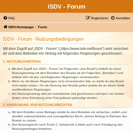
ISDV - Forum
FAQ
Registrieren
Anmelden
ISDV-Homepage
Foren
ISDV - Forum - Nutzungsbedingungen
Mit dem Zugriff auf „ISDV - Forum“ („https://www.isdv.net/forum“) wird zwischen
dir und dem Betreiber ein Vertrag mit folgenden Regelungen geschlossen:
1. NUTZUNGSVERTRAG
Mit dem Zugriff auf „ISDV - Forum“ (im Folgenden „das Board“) schließt du einen
Nutzungsvertrag mit dem Betreiber des Boards ab (im Folgenden „Betreiber“) und
erklärst dich mit den nachfolgenden Regelungen einverstanden.
Wenn du mit diesen Regelungen nicht einverstanden bist, so darfst du das Board
nicht weiter nutzen. Für die Nutzung des Boards gelten jeweils die an dieser Stelle
veröffentlichten Regelungen.
Der Nutzungsvertrag wird auf unbestimmte Zeit geschlossen und kann von beiden
Seiten ohne Einhaltung einer Frist jederzeit gekündigt werden.
2. EINRÄUMUNG VON NUTZUNGSRECHTEN
Mit dem Erstellen eines Beitrags erteilst du dem Betreiber ein einfaches, zeitlich und
räumlich unbeschränktes und unentgeltliches Recht, deinen Beitrag im Rahmen des
Boards zu nutzen.
Das Nutzungsrecht nach Punkt 2, Unterpunkt a bleibt auch nach Kündigung des
Nutzungsvertrages bestehen.