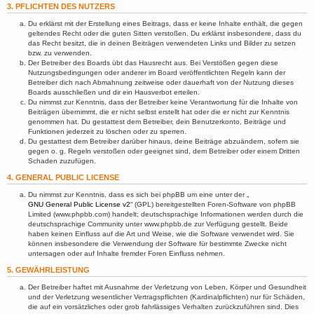
3. PFLICHTEN DES NUTZERS
Du erklärst mit der Erstellung eines Beitrags, dass er keine Inhalte enthält, die gegen
geltendes Recht oder die guten Sitten verstoßen. Du erklärst insbesondere, dass du
das Recht besitzt, die in deinen Beiträgen verwendeten Links und Bilder zu setzen
bzw. zu verwenden.
Der Betreiber des Boards übt das Hausrecht aus. Bei Verstößen gegen diese
Nutzungsbedingungen oder anderer im Board veröffentlichten Regeln kann der
Betreiber dich nach Abmahnung zeitweise oder dauerhaft von der Nutzung dieses
Boards ausschließen und dir ein Hausverbot erteilen.
Du nimmst zur Kenntnis, dass der Betreiber keine Verantwortung für die Inhalte von
Beiträgen übernimmt, die er nicht selbst erstellt hat oder die er nicht zur Kenntnis
genommen hat. Du gestattest dem Betreiber, dein Benutzerkonto, Beiträge und
Funktionen jederzeit zu löschen oder zu sperren.
Du gestattest dem Betreiber darüber hinaus, deine Beiträge abzuändern, sofern sie
gegen o. g. Regeln verstoßen oder geeignet sind, dem Betreiber oder einem Dritten
Schaden zuzufügen.
4. GENERAL PUBLIC LICENSE
Du nimmst zur Kenntnis, dass es sich bei phpBB um eine unter der „
GNU General Public License v2
“ (GPL) bereitgestellten Foren-Software von phpBB
Limited (www.phpbb.com) handelt; deutschsprachige Informationen werden durch die
deutschsprachige Community unter www.phpbb.de zur Verfügung gestellt. Beide
haben keinen Einfluss auf die Art und Weise, wie die Software verwendet wird. Sie
können insbesondere die Verwendung der Software für bestimmte Zwecke nicht
untersagen oder auf Inhalte fremder Foren Einfluss nehmen.
5. GEWÄHRLEISTUNG
Der Betreiber haftet mit Ausnahme der Verletzung von Leben, Körper und Gesundheit
und der Verletzung wesentlicher Vertragspflichten (Kardinalpflichten) nur für Schäden,
die auf ein vorsätzliches oder grob fahrlässiges Verhalten zurückzuführen sind. Dies