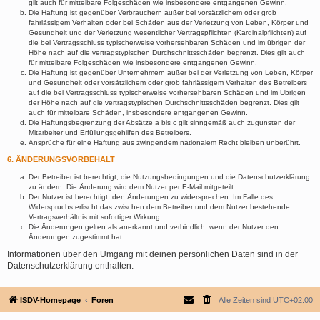
gilt auch für mittelbare Folgeschäden wie insbesondere entgangenen Gewinn.
Die Haftung ist gegenüber Verbrauchern außer bei vorsätzlichem oder grob
fahrlässigem Verhalten oder bei Schäden aus der Verletzung von Leben, Körper und
Gesundheit und der Verletzung wesentlicher Vertragspflichten (Kardinalpflichten) auf
die bei Vertragsschluss typischerweise vorhersehbaren Schäden und im übrigen der
Höhe nach auf die vertragstypischen Durchschnittsschäden begrenzt. Dies gilt auch
für mittelbare Folgeschäden wie insbesondere entgangenen Gewinn.
Die Haftung ist gegenüber Unternehmern außer bei der Verletzung von Leben, Körper
und Gesundheit oder vorsätzlichem oder grob fahrlässigem Verhalten des Betreibers
auf die bei Vertragsschluss typischerweise vorhersehbaren Schäden und im Übrigen
der Höhe nach auf die vertragstypischen Durchschnittsschäden begrenzt. Dies gilt
auch für mittelbare Schäden, insbesondere entgangenen Gewinn.
Die Haftungsbegrenzung der Absätze a bis c gilt sinngemäß auch zugunsten der
Mitarbeiter und Erfüllungsgehilfen des Betreibers.
Ansprüche für eine Haftung aus zwingendem nationalem Recht bleiben unberührt.
6. ÄNDERUNGSVORBEHALT
Der Betreiber ist berechtigt, die Nutzungsbedingungen und die Datenschutzerklärung
zu ändern. Die Änderung wird dem Nutzer per E-Mail mitgeteilt.
Der Nutzer ist berechtigt, den Änderungen zu widersprechen. Im Falle des
Widerspruchs erlischt das zwischen dem Betreiber und dem Nutzer bestehende
Vertragsverhältnis mit sofortiger Wirkung.
Die Änderungen gelten als anerkannt und verbindlich, wenn der Nutzer den
Änderungen zugestimmt hat.
Informationen über den Umgang mit deinen persönlichen Daten sind in der
Datenschutzerklärung enthalten.
ISDV-Homepage
Foren
Alle Zeiten sind
UTC+02:00