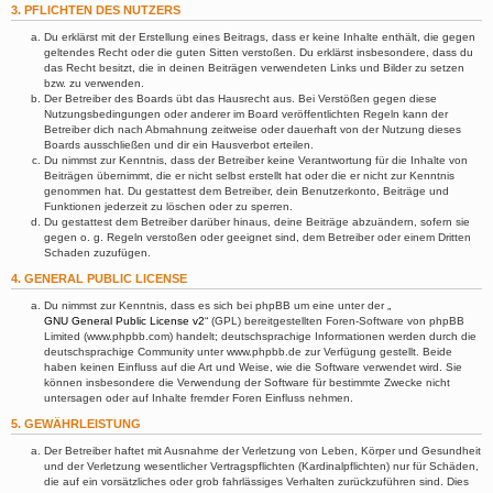
3. PFLICHTEN DES NUTZERS
Du erklärst mit der Erstellung eines Beitrags, dass er keine Inhalte enthält, die gegen
geltendes Recht oder die guten Sitten verstoßen. Du erklärst insbesondere, dass du
das Recht besitzt, die in deinen Beiträgen verwendeten Links und Bilder zu setzen
bzw. zu verwenden.
Der Betreiber des Boards übt das Hausrecht aus. Bei Verstößen gegen diese
Nutzungsbedingungen oder anderer im Board veröffentlichten Regeln kann der
Betreiber dich nach Abmahnung zeitweise oder dauerhaft von der Nutzung dieses
Boards ausschließen und dir ein Hausverbot erteilen.
Du nimmst zur Kenntnis, dass der Betreiber keine Verantwortung für die Inhalte von
Beiträgen übernimmt, die er nicht selbst erstellt hat oder die er nicht zur Kenntnis
genommen hat. Du gestattest dem Betreiber, dein Benutzerkonto, Beiträge und
Funktionen jederzeit zu löschen oder zu sperren.
Du gestattest dem Betreiber darüber hinaus, deine Beiträge abzuändern, sofern sie
gegen o. g. Regeln verstoßen oder geeignet sind, dem Betreiber oder einem Dritten
Schaden zuzufügen.
4. GENERAL PUBLIC LICENSE
Du nimmst zur Kenntnis, dass es sich bei phpBB um eine unter der „
GNU General Public License v2
“ (GPL) bereitgestellten Foren-Software von phpBB
Limited (www.phpbb.com) handelt; deutschsprachige Informationen werden durch die
deutschsprachige Community unter www.phpbb.de zur Verfügung gestellt. Beide
haben keinen Einfluss auf die Art und Weise, wie die Software verwendet wird. Sie
können insbesondere die Verwendung der Software für bestimmte Zwecke nicht
untersagen oder auf Inhalte fremder Foren Einfluss nehmen.
5. GEWÄHRLEISTUNG
Der Betreiber haftet mit Ausnahme der Verletzung von Leben, Körper und Gesundheit
und der Verletzung wesentlicher Vertragspflichten (Kardinalpflichten) nur für Schäden,
die auf ein vorsätzliches oder grob fahrlässiges Verhalten zurückzuführen sind. Dies