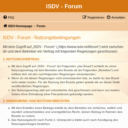
ISDV - Forum
FAQ
Registrieren
Anmelden
ISDV-Homepage
Foren
ISDV - Forum - Nutzungsbedingungen
Mit dem Zugriff auf „ISDV - Forum“ („https://www.isdv.net/forum“) wird zwischen
dir und dem Betreiber ein Vertrag mit folgenden Regelungen geschlossen:
1. NUTZUNGSVERTRAG
Mit dem Zugriff auf „ISDV - Forum“ (im Folgenden „das Board“) schließt du einen
Nutzungsvertrag mit dem Betreiber des Boards ab (im Folgenden „Betreiber“) und
erklärst dich mit den nachfolgenden Regelungen einverstanden.
Wenn du mit diesen Regelungen nicht einverstanden bist, so darfst du das Board
nicht weiter nutzen. Für die Nutzung des Boards gelten jeweils die an dieser Stelle
veröffentlichten Regelungen.
Der Nutzungsvertrag wird auf unbestimmte Zeit geschlossen und kann von beiden
Seiten ohne Einhaltung einer Frist jederzeit gekündigt werden.
2. EINRÄUMUNG VON NUTZUNGSRECHTEN
Mit dem Erstellen eines Beitrags erteilst du dem Betreiber ein einfaches, zeitlich und
räumlich unbeschränktes und unentgeltliches Recht, deinen Beitrag im Rahmen des
Boards zu nutzen.
Das Nutzungsrecht nach Punkt 2, Unterpunkt a bleibt auch nach Kündigung des
Nutzungsvertrages bestehen.