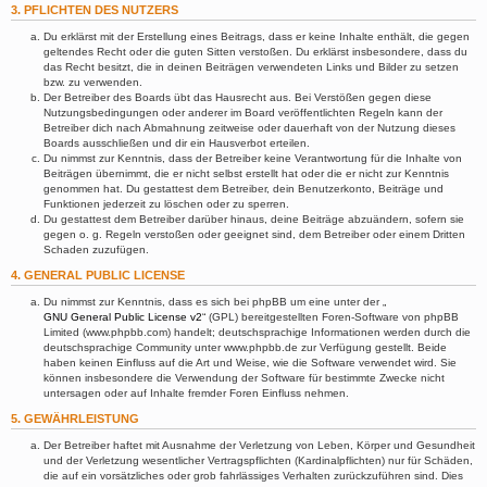
3. PFLICHTEN DES NUTZERS
Du erklärst mit der Erstellung eines Beitrags, dass er keine Inhalte enthält, die gegen
geltendes Recht oder die guten Sitten verstoßen. Du erklärst insbesondere, dass du
das Recht besitzt, die in deinen Beiträgen verwendeten Links und Bilder zu setzen
bzw. zu verwenden.
Der Betreiber des Boards übt das Hausrecht aus. Bei Verstößen gegen diese
Nutzungsbedingungen oder anderer im Board veröffentlichten Regeln kann der
Betreiber dich nach Abmahnung zeitweise oder dauerhaft von der Nutzung dieses
Boards ausschließen und dir ein Hausverbot erteilen.
Du nimmst zur Kenntnis, dass der Betreiber keine Verantwortung für die Inhalte von
Beiträgen übernimmt, die er nicht selbst erstellt hat oder die er nicht zur Kenntnis
genommen hat. Du gestattest dem Betreiber, dein Benutzerkonto, Beiträge und
Funktionen jederzeit zu löschen oder zu sperren.
Du gestattest dem Betreiber darüber hinaus, deine Beiträge abzuändern, sofern sie
gegen o. g. Regeln verstoßen oder geeignet sind, dem Betreiber oder einem Dritten
Schaden zuzufügen.
4. GENERAL PUBLIC LICENSE
Du nimmst zur Kenntnis, dass es sich bei phpBB um eine unter der „
GNU General Public License v2
“ (GPL) bereitgestellten Foren-Software von phpBB
Limited (www.phpbb.com) handelt; deutschsprachige Informationen werden durch die
deutschsprachige Community unter www.phpbb.de zur Verfügung gestellt. Beide
haben keinen Einfluss auf die Art und Weise, wie die Software verwendet wird. Sie
können insbesondere die Verwendung der Software für bestimmte Zwecke nicht
untersagen oder auf Inhalte fremder Foren Einfluss nehmen.
5. GEWÄHRLEISTUNG
Der Betreiber haftet mit Ausnahme der Verletzung von Leben, Körper und Gesundheit
und der Verletzung wesentlicher Vertragspflichten (Kardinalpflichten) nur für Schäden,
die auf ein vorsätzliches oder grob fahrlässiges Verhalten zurückzuführen sind. Dies