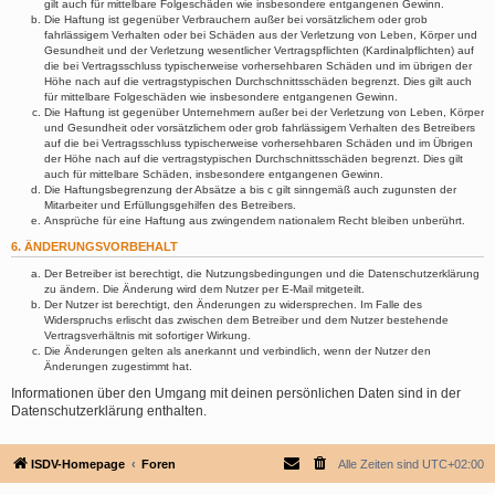
gilt auch für mittelbare Folgeschäden wie insbesondere entgangenen Gewinn.
Die Haftung ist gegenüber Verbrauchern außer bei vorsätzlichem oder grob
fahrlässigem Verhalten oder bei Schäden aus der Verletzung von Leben, Körper und
Gesundheit und der Verletzung wesentlicher Vertragspflichten (Kardinalpflichten) auf
die bei Vertragsschluss typischerweise vorhersehbaren Schäden und im übrigen der
Höhe nach auf die vertragstypischen Durchschnittsschäden begrenzt. Dies gilt auch
für mittelbare Folgeschäden wie insbesondere entgangenen Gewinn.
Die Haftung ist gegenüber Unternehmern außer bei der Verletzung von Leben, Körper
und Gesundheit oder vorsätzlichem oder grob fahrlässigem Verhalten des Betreibers
auf die bei Vertragsschluss typischerweise vorhersehbaren Schäden und im Übrigen
der Höhe nach auf die vertragstypischen Durchschnittsschäden begrenzt. Dies gilt
auch für mittelbare Schäden, insbesondere entgangenen Gewinn.
Die Haftungsbegrenzung der Absätze a bis c gilt sinngemäß auch zugunsten der
Mitarbeiter und Erfüllungsgehilfen des Betreibers.
Ansprüche für eine Haftung aus zwingendem nationalem Recht bleiben unberührt.
6. ÄNDERUNGSVORBEHALT
Der Betreiber ist berechtigt, die Nutzungsbedingungen und die Datenschutzerklärung
zu ändern. Die Änderung wird dem Nutzer per E-Mail mitgeteilt.
Der Nutzer ist berechtigt, den Änderungen zu widersprechen. Im Falle des
Widerspruchs erlischt das zwischen dem Betreiber und dem Nutzer bestehende
Vertragsverhältnis mit sofortiger Wirkung.
Die Änderungen gelten als anerkannt und verbindlich, wenn der Nutzer den
Änderungen zugestimmt hat.
Informationen über den Umgang mit deinen persönlichen Daten sind in der
Datenschutzerklärung enthalten.
ISDV-Homepage
Foren
Alle Zeiten sind
UTC+02:00