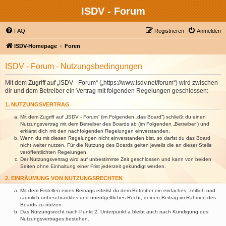
ISDV - Forum
FAQ
Registrieren
Anmelden
ISDV-Homepage
Foren
ISDV - Forum - Nutzungsbedingungen
Mit dem Zugriff auf „ISDV - Forum“ („https://www.isdv.net/forum“) wird zwischen
dir und dem Betreiber ein Vertrag mit folgenden Regelungen geschlossen:
1. NUTZUNGSVERTRAG
Mit dem Zugriff auf „ISDV - Forum“ (im Folgenden „das Board“) schließt du einen
Nutzungsvertrag mit dem Betreiber des Boards ab (im Folgenden „Betreiber“) und
erklärst dich mit den nachfolgenden Regelungen einverstanden.
Wenn du mit diesen Regelungen nicht einverstanden bist, so darfst du das Board
nicht weiter nutzen. Für die Nutzung des Boards gelten jeweils die an dieser Stelle
veröffentlichten Regelungen.
Der Nutzungsvertrag wird auf unbestimmte Zeit geschlossen und kann von beiden
Seiten ohne Einhaltung einer Frist jederzeit gekündigt werden.
2. EINRÄUMUNG VON NUTZUNGSRECHTEN
Mit dem Erstellen eines Beitrags erteilst du dem Betreiber ein einfaches, zeitlich und
räumlich unbeschränktes und unentgeltliches Recht, deinen Beitrag im Rahmen des
Boards zu nutzen.
Das Nutzungsrecht nach Punkt 2, Unterpunkt a bleibt auch nach Kündigung des
Nutzungsvertrages bestehen.