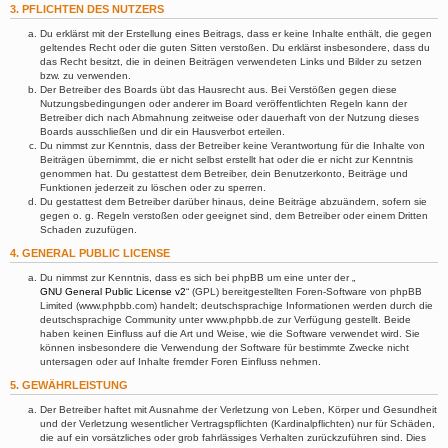
3. PFLICHTEN DES NUTZERS
Du erklärst mit der Erstellung eines Beitrags, dass er keine Inhalte enthält, die gegen
geltendes Recht oder die guten Sitten verstoßen. Du erklärst insbesondere, dass du
das Recht besitzt, die in deinen Beiträgen verwendeten Links und Bilder zu setzen
bzw. zu verwenden.
Der Betreiber des Boards übt das Hausrecht aus. Bei Verstößen gegen diese
Nutzungsbedingungen oder anderer im Board veröffentlichten Regeln kann der
Betreiber dich nach Abmahnung zeitweise oder dauerhaft von der Nutzung dieses
Boards ausschließen und dir ein Hausverbot erteilen.
Du nimmst zur Kenntnis, dass der Betreiber keine Verantwortung für die Inhalte von
Beiträgen übernimmt, die er nicht selbst erstellt hat oder die er nicht zur Kenntnis
genommen hat. Du gestattest dem Betreiber, dein Benutzerkonto, Beiträge und
Funktionen jederzeit zu löschen oder zu sperren.
Du gestattest dem Betreiber darüber hinaus, deine Beiträge abzuändern, sofern sie
gegen o. g. Regeln verstoßen oder geeignet sind, dem Betreiber oder einem Dritten
Schaden zuzufügen.
4. GENERAL PUBLIC LICENSE
Du nimmst zur Kenntnis, dass es sich bei phpBB um eine unter der „
GNU General Public License v2
“ (GPL) bereitgestellten Foren-Software von phpBB
Limited (www.phpbb.com) handelt; deutschsprachige Informationen werden durch die
deutschsprachige Community unter www.phpbb.de zur Verfügung gestellt. Beide
haben keinen Einfluss auf die Art und Weise, wie die Software verwendet wird. Sie
können insbesondere die Verwendung der Software für bestimmte Zwecke nicht
untersagen oder auf Inhalte fremder Foren Einfluss nehmen.
5. GEWÄHRLEISTUNG
Der Betreiber haftet mit Ausnahme der Verletzung von Leben, Körper und Gesundheit
und der Verletzung wesentlicher Vertragspflichten (Kardinalpflichten) nur für Schäden,
die auf ein vorsätzliches oder grob fahrlässiges Verhalten zurückzuführen sind. Dies