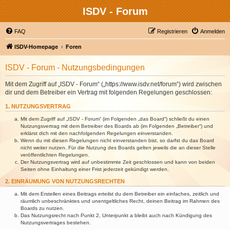
ISDV - Forum
FAQ
Registrieren
Anmelden
ISDV-Homepage
Foren
ISDV - Forum - Nutzungsbedingungen
Mit dem Zugriff auf „ISDV - Forum“ („https://www.isdv.net/forum“) wird zwischen
dir und dem Betreiber ein Vertrag mit folgenden Regelungen geschlossen:
1. NUTZUNGSVERTRAG
Mit dem Zugriff auf „ISDV - Forum“ (im Folgenden „das Board“) schließt du einen
Nutzungsvertrag mit dem Betreiber des Boards ab (im Folgenden „Betreiber“) und
erklärst dich mit den nachfolgenden Regelungen einverstanden.
Wenn du mit diesen Regelungen nicht einverstanden bist, so darfst du das Board
nicht weiter nutzen. Für die Nutzung des Boards gelten jeweils die an dieser Stelle
veröffentlichten Regelungen.
Der Nutzungsvertrag wird auf unbestimmte Zeit geschlossen und kann von beiden
Seiten ohne Einhaltung einer Frist jederzeit gekündigt werden.
2. EINRÄUMUNG VON NUTZUNGSRECHTEN
Mit dem Erstellen eines Beitrags erteilst du dem Betreiber ein einfaches, zeitlich und
räumlich unbeschränktes und unentgeltliches Recht, deinen Beitrag im Rahmen des
Boards zu nutzen.
Das Nutzungsrecht nach Punkt 2, Unterpunkt a bleibt auch nach Kündigung des
Nutzungsvertrages bestehen.