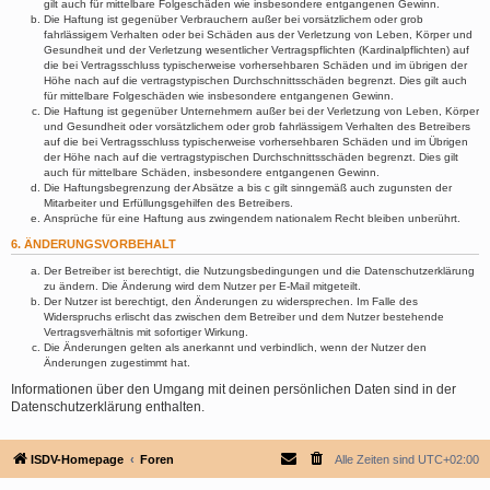
gilt auch für mittelbare Folgeschäden wie insbesondere entgangenen Gewinn.
Die Haftung ist gegenüber Verbrauchern außer bei vorsätzlichem oder grob
fahrlässigem Verhalten oder bei Schäden aus der Verletzung von Leben, Körper und
Gesundheit und der Verletzung wesentlicher Vertragspflichten (Kardinalpflichten) auf
die bei Vertragsschluss typischerweise vorhersehbaren Schäden und im übrigen der
Höhe nach auf die vertragstypischen Durchschnittsschäden begrenzt. Dies gilt auch
für mittelbare Folgeschäden wie insbesondere entgangenen Gewinn.
Die Haftung ist gegenüber Unternehmern außer bei der Verletzung von Leben, Körper
und Gesundheit oder vorsätzlichem oder grob fahrlässigem Verhalten des Betreibers
auf die bei Vertragsschluss typischerweise vorhersehbaren Schäden und im Übrigen
der Höhe nach auf die vertragstypischen Durchschnittsschäden begrenzt. Dies gilt
auch für mittelbare Schäden, insbesondere entgangenen Gewinn.
Die Haftungsbegrenzung der Absätze a bis c gilt sinngemäß auch zugunsten der
Mitarbeiter und Erfüllungsgehilfen des Betreibers.
Ansprüche für eine Haftung aus zwingendem nationalem Recht bleiben unberührt.
6. ÄNDERUNGSVORBEHALT
Der Betreiber ist berechtigt, die Nutzungsbedingungen und die Datenschutzerklärung
zu ändern. Die Änderung wird dem Nutzer per E-Mail mitgeteilt.
Der Nutzer ist berechtigt, den Änderungen zu widersprechen. Im Falle des
Widerspruchs erlischt das zwischen dem Betreiber und dem Nutzer bestehende
Vertragsverhältnis mit sofortiger Wirkung.
Die Änderungen gelten als anerkannt und verbindlich, wenn der Nutzer den
Änderungen zugestimmt hat.
Informationen über den Umgang mit deinen persönlichen Daten sind in der
Datenschutzerklärung enthalten.
ISDV-Homepage
Foren
Alle Zeiten sind
UTC+02:00