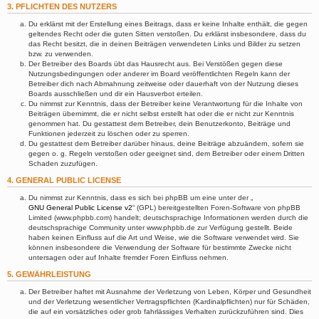
3. PFLICHTEN DES NUTZERS
Du erklärst mit der Erstellung eines Beitrags, dass er keine Inhalte enthält, die gegen
geltendes Recht oder die guten Sitten verstoßen. Du erklärst insbesondere, dass du
das Recht besitzt, die in deinen Beiträgen verwendeten Links und Bilder zu setzen
bzw. zu verwenden.
Der Betreiber des Boards übt das Hausrecht aus. Bei Verstößen gegen diese
Nutzungsbedingungen oder anderer im Board veröffentlichten Regeln kann der
Betreiber dich nach Abmahnung zeitweise oder dauerhaft von der Nutzung dieses
Boards ausschließen und dir ein Hausverbot erteilen.
Du nimmst zur Kenntnis, dass der Betreiber keine Verantwortung für die Inhalte von
Beiträgen übernimmt, die er nicht selbst erstellt hat oder die er nicht zur Kenntnis
genommen hat. Du gestattest dem Betreiber, dein Benutzerkonto, Beiträge und
Funktionen jederzeit zu löschen oder zu sperren.
Du gestattest dem Betreiber darüber hinaus, deine Beiträge abzuändern, sofern sie
gegen o. g. Regeln verstoßen oder geeignet sind, dem Betreiber oder einem Dritten
Schaden zuzufügen.
4. GENERAL PUBLIC LICENSE
Du nimmst zur Kenntnis, dass es sich bei phpBB um eine unter der „
GNU General Public License v2
“ (GPL) bereitgestellten Foren-Software von phpBB
Limited (www.phpbb.com) handelt; deutschsprachige Informationen werden durch die
deutschsprachige Community unter www.phpbb.de zur Verfügung gestellt. Beide
haben keinen Einfluss auf die Art und Weise, wie die Software verwendet wird. Sie
können insbesondere die Verwendung der Software für bestimmte Zwecke nicht
untersagen oder auf Inhalte fremder Foren Einfluss nehmen.
5. GEWÄHRLEISTUNG
Der Betreiber haftet mit Ausnahme der Verletzung von Leben, Körper und Gesundheit
und der Verletzung wesentlicher Vertragspflichten (Kardinalpflichten) nur für Schäden,
die auf ein vorsätzliches oder grob fahrlässiges Verhalten zurückzuführen sind. Dies