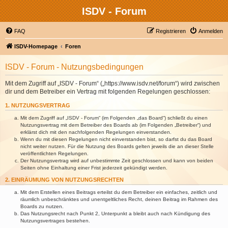
ISDV - Forum
FAQ
Registrieren
Anmelden
ISDV-Homepage
Foren
ISDV - Forum - Nutzungsbedingungen
Mit dem Zugriff auf „ISDV - Forum“ („https://www.isdv.net/forum“) wird zwischen
dir und dem Betreiber ein Vertrag mit folgenden Regelungen geschlossen:
1. NUTZUNGSVERTRAG
Mit dem Zugriff auf „ISDV - Forum“ (im Folgenden „das Board“) schließt du einen
Nutzungsvertrag mit dem Betreiber des Boards ab (im Folgenden „Betreiber“) und
erklärst dich mit den nachfolgenden Regelungen einverstanden.
Wenn du mit diesen Regelungen nicht einverstanden bist, so darfst du das Board
nicht weiter nutzen. Für die Nutzung des Boards gelten jeweils die an dieser Stelle
veröffentlichten Regelungen.
Der Nutzungsvertrag wird auf unbestimmte Zeit geschlossen und kann von beiden
Seiten ohne Einhaltung einer Frist jederzeit gekündigt werden.
2. EINRÄUMUNG VON NUTZUNGSRECHTEN
Mit dem Erstellen eines Beitrags erteilst du dem Betreiber ein einfaches, zeitlich und
räumlich unbeschränktes und unentgeltliches Recht, deinen Beitrag im Rahmen des
Boards zu nutzen.
Das Nutzungsrecht nach Punkt 2, Unterpunkt a bleibt auch nach Kündigung des
Nutzungsvertrages bestehen.