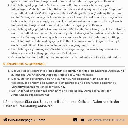
gilt auch für mittelbare Folgeschäden wie insbesondere entgangenen Gewinn.
Die Haftung ist gegenüber Verbrauchern außer bei vorsätzlichem oder grob
fahrlässigem Verhalten oder bei Schäden aus der Verletzung von Leben, Körper und
Gesundheit und der Verletzung wesentlicher Vertragspflichten (Kardinalpflichten) auf
die bei Vertragsschluss typischerweise vorhersehbaren Schäden und im übrigen der
Höhe nach auf die vertragstypischen Durchschnittsschäden begrenzt. Dies gilt auch
für mittelbare Folgeschäden wie insbesondere entgangenen Gewinn.
Die Haftung ist gegenüber Unternehmern außer bei der Verletzung von Leben, Körper
und Gesundheit oder vorsätzlichem oder grob fahrlässigem Verhalten des Betreibers
auf die bei Vertragsschluss typischerweise vorhersehbaren Schäden und im Übrigen
der Höhe nach auf die vertragstypischen Durchschnittsschäden begrenzt. Dies gilt
auch für mittelbare Schäden, insbesondere entgangenen Gewinn.
Die Haftungsbegrenzung der Absätze a bis c gilt sinngemäß auch zugunsten der
Mitarbeiter und Erfüllungsgehilfen des Betreibers.
Ansprüche für eine Haftung aus zwingendem nationalem Recht bleiben unberührt.
6. ÄNDERUNGSVORBEHALT
Der Betreiber ist berechtigt, die Nutzungsbedingungen und die Datenschutzerklärung
zu ändern. Die Änderung wird dem Nutzer per E-Mail mitgeteilt.
Der Nutzer ist berechtigt, den Änderungen zu widersprechen. Im Falle des
Widerspruchs erlischt das zwischen dem Betreiber und dem Nutzer bestehende
Vertragsverhältnis mit sofortiger Wirkung.
Die Änderungen gelten als anerkannt und verbindlich, wenn der Nutzer den
Änderungen zugestimmt hat.
Informationen über den Umgang mit deinen persönlichen Daten sind in der
Datenschutzerklärung enthalten.
ISDV-Homepage
Foren
Alle Zeiten sind
UTC+02:00