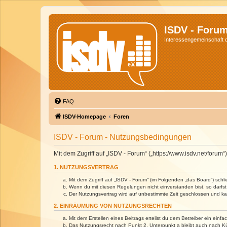
ISDV - Foru
Interessengemeinschaft de
FAQ
ISDV-Homepage
Foren
ISDV - Forum - Nutzungsbedingungen
Mit dem Zugriff auf „ISDV - Forum“ („https://www.isdv.net/foru
1. NUTZUNGSVERTRAG
Mit dem Zugriff auf „ISDV - Forum“ (im Folgenden „das Board“) sch
Wenn du mit diesen Regelungen nicht einverstanden bist, so darfst 
Der Nutzungsvertrag wird auf unbestimmte Zeit geschlossen und kan
2. EINRÄUMUNG VON NUTZUNGSRECHTEN
Mit dem Erstellen eines Beitrags erteilst du dem Betreiber ein ein
Das Nutzungsrecht nach Punkt 2, Unterpunkt a bleibt auch nach 