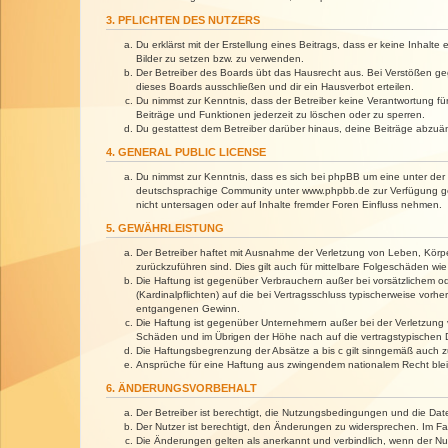
3. PFLICHTEN DES NUTZERS
Du erklärst mit der Erstellung eines Beitrags, dass er keine Inhalt
Bilder zu setzen bzw. zu verwenden.
Der Betreiber des Boards übt das Hausrecht aus. Bei Verstößen g
dieses Boards ausschließen und dir ein Hausverbot erteilen.
Du nimmst zur Kenntnis, dass der Betreiber keine Verantwortung für 
Beiträge und Funktionen jederzeit zu löschen oder zu sperren.
Du gestattest dem Betreiber darüber hinaus, deine Beiträge abzuä
4. GENERAL PUBLIC LICENSE
Du nimmst zur Kenntnis, dass es sich bei phpBB um eine unter der 
deutschsprachige Community unter www.phpbb.de zur Verfügung gest
nicht untersagen oder auf Inhalte fremder Foren Einfluss nehmen.
5. GEWÄHRLEISTUNG
Der Betreiber haftet mit Ausnahme der Verletzung von Leben, Körper
zurückzuführen sind. Dies gilt auch für mittelbare Folgeschäden 
Die Haftung ist gegenüber Verbrauchern außer bei vorsätzlichem o
(Kardinalpflichten) auf die bei Vertragsschluss typischerweise vo
entgangenen Gewinn.
Die Haftung ist gegenüber Unternehmern außer bei der Verletzung 
Schäden und im Übrigen der Höhe nach auf die vertragstypischen 
Die Haftungsbegrenzung der Absätze a bis c gilt sinngemäß auch zu
Ansprüche für eine Haftung aus zwingendem nationalem Recht blei
6. ÄNDERUNGSVORBEHALT
Der Betreiber ist berechtigt, die Nutzungsbedingungen und die Dat
Der Nutzer ist berechtigt, den Änderungen zu widersprechen. Im Fa
Die Änderungen gelten als anerkannt und verbindlich, wenn der N