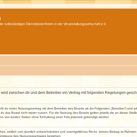
m
r selbständigen Dienstleister/Innen in der Veranstaltungswirtschaft e.V.
m“) wird zwischen dir und dem Betreiber ein Vertrag mit folgenden Regelungen gesch
ließt du einen Nutzungsvertrag mit dem Betreiber des Boards ab (im Folgenden „Betreiber“) und 
du das Board nicht weiter nutzen. Für die Nutzung des Boards gelten jeweils die an dieser Stell
n von beiden Seiten ohne Einhaltung einer Frist jederzeit gekündigt werden.
faches, zeitlich und räumlich unbeschränktes und unentgeltliches Recht, deinen Beitrag im Rahme
Kündigung des Nutzungsvertrages bestehen.