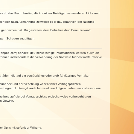
dass du das Recht besitzt, die in deinen Beiträgen verwendeten Links und
iber dich nach Abmahnung zeitweise oder dauerhaft von der Nutzung
tnis genommen hat. Du gestattest dem Betreiber, dein Benutzerkonto,
ritten Schaden zuzufügen.
w.phpbb.com) handelt; deutschsprachige Informationen werden durch die
e können insbesondere die Verwendung der Software für bestimmte Zwecke
häden, die auf ein vorsätzliches oder grob fahrlässiges Verhalten
undheit und der Verletzung wesentlicher Vertragspflichten
n begrenzt. Dies gilt auch für mittelbare Folgeschäden wie insbesondere
eibers auf die bei Vertragsschluss typischerweise vorhersehbaren
en Gewinn.
ältnis mit sofortiger Wirkung.