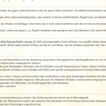
e enthält, die gegen geltendes Recht oder die guten Sitten verstoßen. Du erklärst insbesondere, 
egen diese Nutzungsbedingungen oder anderer im Board veröffentlichten Regeln kann der Betre
die Inhalte von Beiträgen übernimmt, die er nicht selbst erstellt hat oder die er nicht zur Kenn
ndern, sofern sie gegen o. g. Regeln verstoßen oder geeignet sind, dem Betreiber oder einem D
„
GNU General Public License v2
“ (GPL) bereitgestellten Foren-Software von phpBB Limited (ww
ellt. Beide haben keinen Einfluss auf die Art und Weise, wie die Software verwendet wird. Si
 und Gesundheit und der Verletzung wesentlicher Vertragspflichten (Kardinalpflichten) nur für Sc
wie insbesondere entgangenen Gewinn.
der grob fahrlässigem Verhalten oder bei Schäden aus der Verletzung von Leben, Körper und Ges
rhersehbaren Schäden und im übrigen der Höhe nach auf die vertragstypischen Durchschnittsschäde
von Leben, Körper und Gesundheit oder vorsätzlichem oder grob fahrlässigem Verhalten des Betr
Durchschnittsschäden begrenzt. Dies gilt auch für mittelbare Schäden, insbesondere entgangen
gunsten der Mitarbeiter und Erfüllungsgehilfen des Betreibers.
ben unberührt.
enschutzerklärung zu ändern. Die Änderung wird dem Nutzer per E-Mail mitgeteilt.
lle des Widerspruchs erlischt das zwischen dem Betreiber und dem Nutzer bestehende Vertragsverh
utzer den Änderungen zugestimmt hat.